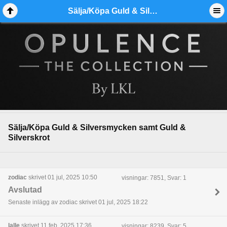
Sälja/Köpa Guld & Silversmycken samt Guld & Silverskrot - Ädelmetallforum
Sälja/Köpa Guld & Silversmycken samt Guld &
Silverskrot
zodiac
skrivet 01 jul, 2025 10:50
visningar: 7851, Svar: 1
Avslutad
Senaste inlägg av zodiac skrivet 01 jul, 2025 18:22
lalle
skrivet 11 feb, 2025 17:36
visningar: 8239, Svar: 5