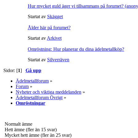
Hur mycket guld äger vi tillsammans på forumet? (anon
Startat av
Skägget
Ålder här på forumet?
Startat av
Arkivet
Omröstning: Hur planerar du dina ädelmetallköp?
Startat av
Silverräven
Sidor: [
1
]
Gå upp
Ädelmetallforum
»
Forum
»
Nyheter och viktiga meddelanden
»
Ädelmetallforum Övrigt
»
Omröstningar
Normalt ämne
Hett ämne (fler än 15 svar)
Mycket hett ämne (fler än 25 svar)