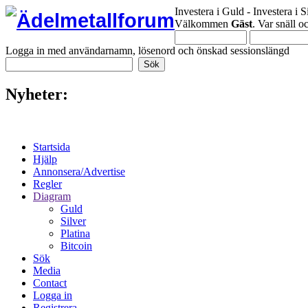
Investera i Guld - Investera i S
Välkommen
Gäst
. Var snäll 
Logga in med användarnamn, lösenord och önskad sessionslängd
Nyheter:
Startsida
Hjälp
Annonsera/Advertise
Regler
Diagram
Guld
Silver
Platina
Bitcoin
Sök
Media
Contact
Logga in
Registrera