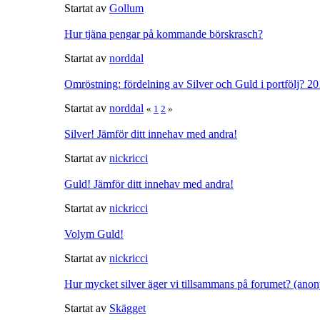
Startat av
Gollum
Hur tjäna pengar på kommande börskrasch?
Startat av
norddal
Omröstning: fördelning av Silver och Guld i portfölj? 2
Startat av
norddal
«
1
2
»
Silver! Jämför ditt innehav med andra!
Startat av
nickricci
Guld! Jämför ditt innehav med andra!
Startat av
nickricci
Volym Guld!
Startat av
nickricci
Hur mycket silver äger vi tillsammans på forumet? (ano
Startat av
Skägget