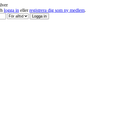
ilver
och
logga in
eller
registrera dig som ny medlem
.