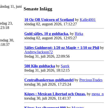
ndag 11, juni
Senaste Inlägg
10 Oz QB Unicorn of Scotland
by
Kalle4001
edag 23,
söndag 02, augusti 2026, 17:12:27
:23:18
Guld säljes. 10 g guldtacka.
by
Birka
söndag 02, augusti 2026, 12:05:27
sdag 30,
:18:37
Säljes Guldmynt: 1/20 oz Maple + 1/10 oz Phil
by
AndrewJackson72
fredag 31, juli 2026, 22:09:56
500 Kilo guldtacka
by
Sarek
fredag 31, juli 2026, 18:12:15
Centralbankernas guldhandel
by
PreciousTrades
torsdag 30, juli 2026, 17:25:24
Köpes : Mexican Libertad och Onzas.
by
mega_n
torsdag 30, juli 2026, 11:41:37
Köpes 1oz silvermynt 999
by
Maestro