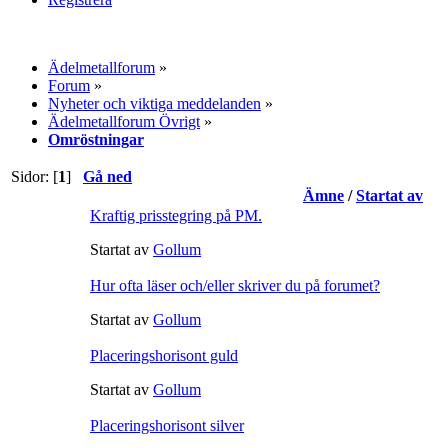
Ädelmetallforum
»
Forum
»
Nyheter och viktiga meddelanden
»
Ädelmetallforum Övrigt
»
Omröstningar
Sidor: [
1
]
Gå ned
Ämne
/
Startat av
Kraftig prisstegring på PM.
Startat av
Gollum
Hur ofta läser och/eller skriver du på forumet?
Startat av
Gollum
Placeringshorisont guld
Startat av
Gollum
Placeringshorisont silver