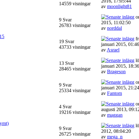
2016, 17:05:44
14559 visningar
av
moonlight81
on
9 Svar
2015, 11:02:50
26783 visningar
av
norddal
015
fr
19 Svar
januari 2015, 01:4
43733 visningar
av
Asrael
lö
13 Svar
januari 2015, 18:3
28465 visningar
av
Brageson
on
9 Svar
januari 2015, 21:2
25334 visningar
av
Fantom
on
4 Svar
augusti 2013, 09:1
19216 visningar
av
maggan
nymt)
lö
9 Svar
2012, 08:04:20
26725 visningar
av
mega_n