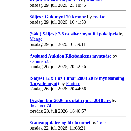
onsdag 29, juli 2026, 21:18:45
Säljes : Guldmynt 20 kronor
by
zodiac
onsdag 29, juli 2026, 16:41:53
(Såld)[Säljes]: 3,5 oz silvermynt till paketpris
by
Mange
onsdag 29, juli 2026, 01:39:11
Avslutad Auktion Riksbankens myntpåse
by
slamman23
söndag 26, juli 2026, 20:52:26
[Säljes] 12 x 1 oz Lunar 2008-2019 myntsamling
(färgade mynt)
by
Fantom
söndag 26, juli 2026, 20:44:56
Dragon bar 2026 års plata pura 2010 års
by
dmannen74
torsdag 23, juli 2026, 16:48:57
Statusuppdatering för forumet
by
Tole
onsdag 22, juli 2026, 11:08:21