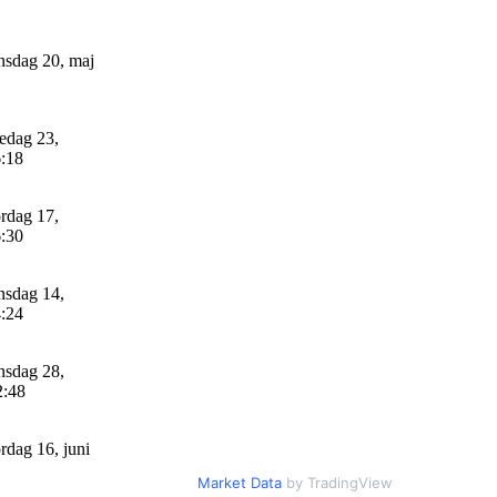
sdag 20, maj
edag 23,
6:18
rdag 17,
6:30
sdag 14,
4:24
sdag 28,
2:48
rdag 16, juni
Market Data
by TradingView