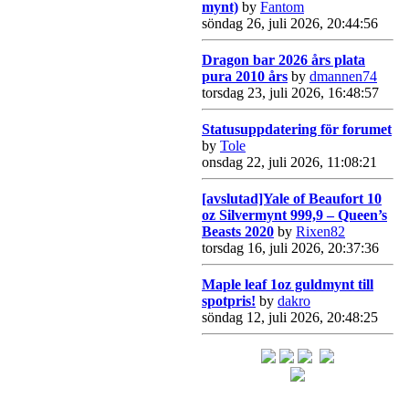
mynt)
by
Fantom
söndag 26, juli 2026, 20:44:56
Dragon bar 2026 års plata
pura 2010 års
by
dmannen74
torsdag 23, juli 2026, 16:48:57
Statusuppdatering för forumet
by
Tole
onsdag 22, juli 2026, 11:08:21
[avslutad]Yale of Beaufort 10
oz Silvermynt 999,9 – Queen’s
Beasts 2020
by
Rixen82
torsdag 16, juli 2026, 20:37:36
Maple leaf 1oz guldmynt till
spotpris!
by
dakro
söndag 12, juli 2026, 20:48:25