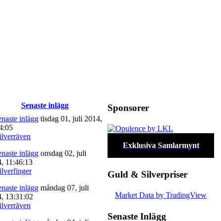
Senaste inlägg
Sponsorer
tisdag 01, juli 2014,
4:05
ilverräven
Exklusiva Samlarmynt
onsdag 02, juli
, 11:46:13
ilverfinger
Guld & Silverpriser
måndag 07, juli
Market Data
by TradingView
, 13:31:02
ilverräven
Senaste Inlägg