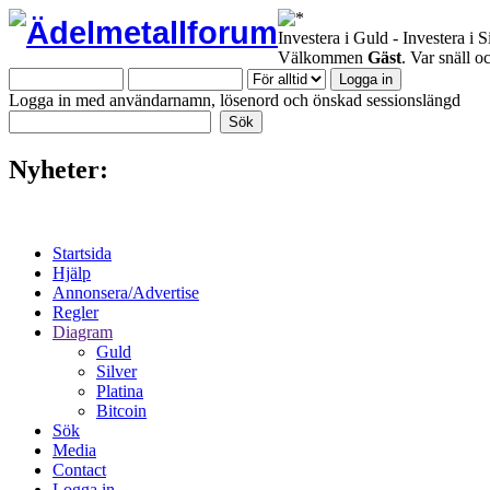
Investera i Guld - Investera i S
Välkommen
Gäst
. Var snäll 
Logga in med användarnamn, lösenord och önskad sessionslängd
Nyheter:
Startsida
Hjälp
Annonsera/Advertise
Regler
Diagram
Guld
Silver
Platina
Bitcoin
Sök
Media
Contact
Logga in