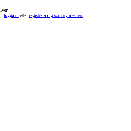
ilver
och
logga in
eller
registrera dig som ny medlem
.