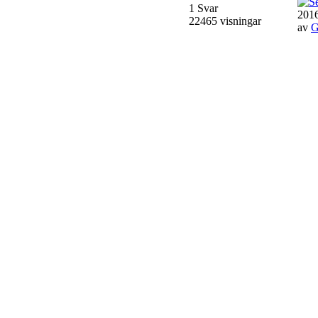
1 Svar
2016
22465 visningar
av
G