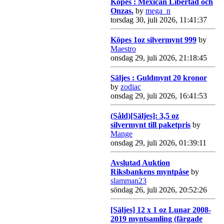
Köpes : Mexican Libertad och
Onzas.
by
mega_n
torsdag 30, juli 2026, 11:41:37
Köpes 1oz silvermynt 999
by
Maestro
onsdag 29, juli 2026, 21:18:45
Säljes : Guldmynt 20 kronor
by
zodiac
onsdag 29, juli 2026, 16:41:53
(Såld)[Säljes]: 3,5 oz
silvermynt till paketpris
by
Mange
onsdag 29, juli 2026, 01:39:11
Avslutad Auktion
Riksbankens myntpåse
by
slamman23
söndag 26, juli 2026, 20:52:26
[Säljes] 12 x 1 oz Lunar 2008-
2019 myntsamling (färgade