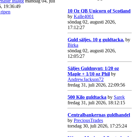
måndag 04, juli
, 19:36:49
10 Oz QB Unicorn of Scotland
ripen
by
Kalle4001
söndag 02, augusti 2026,
17:12:27
Guld säljes. 10 g guldtacka.
by
Birka
söndag 02, augusti 2026,
12:05:27
Säljes Guldmynt: 1/20 oz
Maple + 1/10 oz Phil
by
AndrewJackson72
fredag 31, juli 2026, 22:09:56
500 Kilo guldtacka
by
Sarek
fredag 31, juli 2026, 18:12:15
Centralbankernas guldhandel
by
PreciousTrades
torsdag 30, juli 2026, 17:25:24