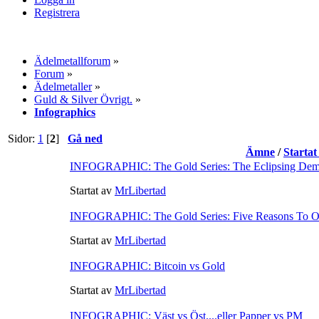
Registrera
Ädelmetallforum
»
Forum
»
Ädelmetaller
»
Guld & Silver Övrigt.
»
Infographics
Sidor:
1
[
2
]
Gå ned
Ämne
/
Startat
INFOGRAPHIC: The Gold Series: The Eclipsing Deman
Startat av
MrLibertad
INFOGRAPHIC: The Gold Series: Five Reasons To 
Startat av
MrLibertad
INFOGRAPHIC: Bitcoin vs Gold
Startat av
MrLibertad
INFOGRAPHIC: Väst vs Öst....eller Papper vs PM