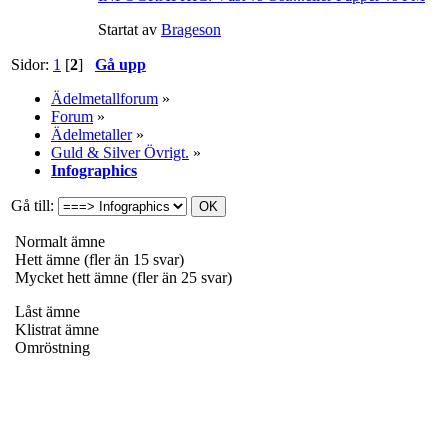
Startat av
Brageson
Sidor:
1
[
2
]
Gå upp
Ädelmetallforum
»
Forum
»
Ädelmetaller
»
Guld & Silver Övrigt.
»
Infographics
Gå till:
Normalt ämne
Hett ämne (fler än 15 svar)
Mycket hett ämne (fler än 25 svar)
Låst ämne
Klistrat ämne
Omröstning