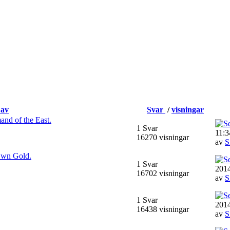
 av
Svar
/
visningar
d of the East.
1 Svar
11:3
16270 visningar
av
S
Own Gold.
1 Svar
2014
16702 visningar
av
S
1 Svar
2014
16438 visningar
av
S