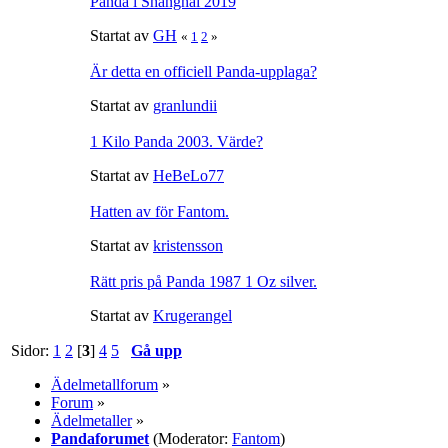
Panda i Shanghai 2019
Startat av
GH
«
1
2
»
Är detta en officiell Panda-upplaga?
Startat av
granlundii
1 Kilo Panda 2003. Värde?
Startat av
HeBeLo77
Hatten av för Fantom.
Startat av
kristensson
Rätt pris på Panda 1987 1 Oz silver.
Startat av
Krugerangel
Sidor:
1
2
[
3
]
4
5
Gå upp
Ädelmetallforum
»
Forum
»
Ädelmetaller
»
Pandaforumet
(Moderator:
Fantom
)