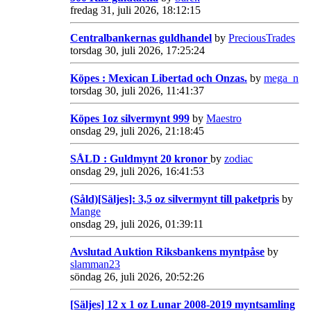
fredag 31, juli 2026, 18:12:15
Centralbankernas guldhandel
by
PreciousTrades
torsdag 30, juli 2026, 17:25:24
Köpes : Mexican Libertad och Onzas.
by
mega_n
torsdag 30, juli 2026, 11:41:37
Köpes 1oz silvermynt 999
by
Maestro
onsdag 29, juli 2026, 21:18:45
SÅLD : Guldmynt 20 kronor
by
zodiac
onsdag 29, juli 2026, 16:41:53
(Såld)[Säljes]: 3,5 oz silvermynt till paketpris
by
Mange
onsdag 29, juli 2026, 01:39:11
Avslutad Auktion Riksbankens myntpåse
by
slamman23
söndag 26, juli 2026, 20:52:26
[Säljes] 12 x 1 oz Lunar 2008-2019 myntsamling