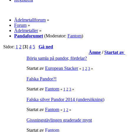
Ädelmetallforum
»
Forum
»
Ädelmetaller
»
Pandaforumet
(Moderator:
Fantom
)
Sidor:
1
2
[
3
]
4
5
Gå ned
Ämne
/
Startat av
Börja samla på pandor, fördelar?
Startat av
European Stacker
«
1
2
3
»
Falska Pandor?!
Startat av
Fantom
«
1
2
3
»
Falska silver Pandor 2014 (undersökning)
Startat av
Fantom
«
1
2
»
Gissningstävlingen graderade mynt
Startat av
Fantom