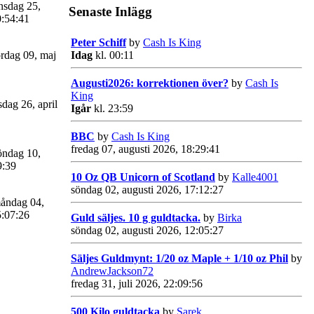
sdag 25,
Senaste Inlägg
0:54:41
Peter Schiff
by
Cash Is King
rdag 09, maj
Idag
kl. 00:11
Augusti2026: korrektionen över?
by
Cash Is
King
sdag 26, april
Igår
kl. 23:59
BBC
by
Cash Is King
fredag 07, augusti 2026, 18:29:41
ndag 10,
9:39
10 Oz QB Unicorn of Scotland
by
Kalle4001
söndag 02, augusti 2026, 17:12:27
åndag 04,
5:07:26
Guld säljes. 10 g guldtacka.
by
Birka
söndag 02, augusti 2026, 12:05:27
Säljes Guldmynt: 1/20 oz Maple + 1/10 oz Phil
by
AndrewJackson72
fredag 31, juli 2026, 22:09:56
500 Kilo guldtacka
by
Sarek