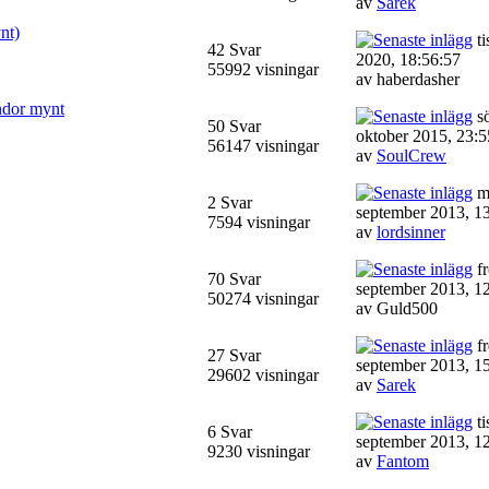
av
Sarek
nt)
ti
42 Svar
2020, 18:56:57
55992 visningar
av haberdasher
andor mynt
sö
50 Svar
oktober 2015, 23:5
56147 visningar
av
SoulCrew
m
2 Svar
september 2013, 1
7594 visningar
av
lordsinner
fr
70 Svar
september 2013, 1
50274 visningar
av Guld500
fr
27 Svar
september 2013, 1
29602 visningar
av
Sarek
ti
6 Svar
september 2013, 1
9230 visningar
av
Fantom