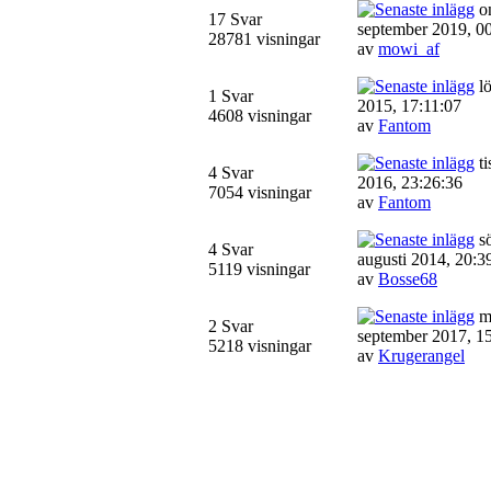
on
17 Svar
september 2019, 0
28781 visningar
av
mowi_af
lö
1 Svar
2015, 17:11:07
4608 visningar
av
Fantom
ti
4 Svar
2016, 23:26:36
7054 visningar
av
Fantom
sö
4 Svar
augusti 2014, 20:3
5119 visningar
av
Bosse68
m
2 Svar
september 2017, 1
5218 visningar
av
Krugerangel