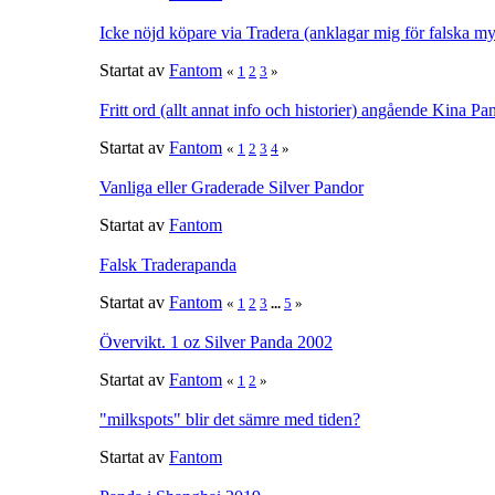
Icke nöjd köpare via Tradera (anklagar mig för falska my
Startat av
Fantom
«
1
2
3
»
Fritt ord (allt annat info och historier) angående Kina P
Startat av
Fantom
«
1
2
3
4
»
Vanliga eller Graderade Silver Pandor
Startat av
Fantom
Falsk Traderapanda
Startat av
Fantom
«
1
2
3
...
5
»
Övervikt. 1 oz Silver Panda 2002
Startat av
Fantom
«
1
2
»
"milkspots" blir det sämre med tiden?
Startat av
Fantom