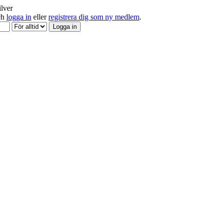
ilver
och
logga in
eller
registrera dig som ny medlem
.