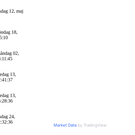
sdag 12, maj
ndag 18,
5:10
åndag 02,
3:11:45
edag 13,
2:41:37
edag 13,
5:28:36
sdag 24,
2:32:36
Market Data
by TradingView