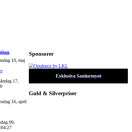
nlägg
Sponsorer
ndag 10, maj
er
Exklusiva Samlarmynt
åndag 17,
20
Guld & Silverpriser
sdag 16, april
sdag 09,
:04:27