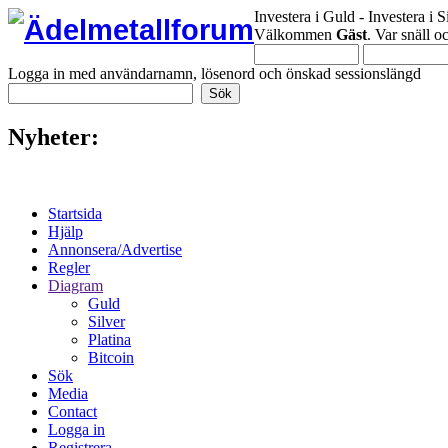
Investera i Guld - Investera i S
Välkommen
Gäst
. Var snäll 
Logga in med användarnamn, lösenord och önskad sessionslängd
Nyheter:
Startsida
Hjälp
Annonsera/Advertise
Regler
Diagram
Guld
Silver
Platina
Bitcoin
Sök
Media
Contact
Logga in
Registrera