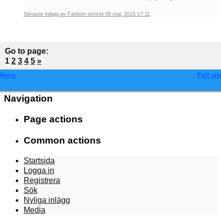
Senaste inlägg av Fantom skrivet 09 maj, 2015 17:11
Go to page
:
1
2
3
4
5
»
Menu
Full sit
Navigation
Page actions
Common actions
Startsida
Logga in
Registrera
Sök
Nyliga inlägg
Media