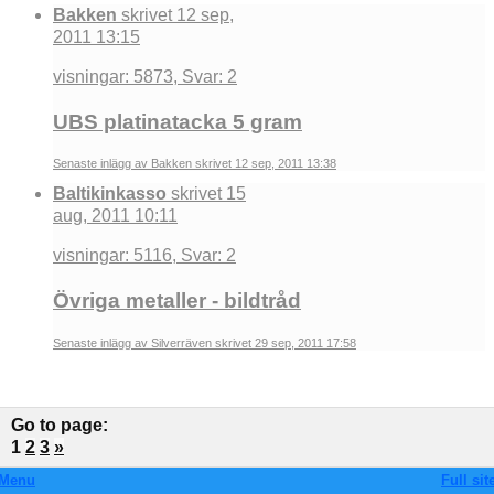
Bakken
skrivet 12 sep,
2011 13:15
visningar: 5873, Svar: 2
UBS platinatacka 5 gram
Senaste inlägg av Bakken skrivet 12 sep, 2011 13:38
Baltikinkasso
skrivet 15
aug, 2011 10:11
visningar: 5116, Svar: 2
Övriga metaller - bildtråd
Senaste inlägg av Silverräven skrivet 29 sep, 2011 17:58
Go to page
:
1
2
3
»
Menu
Full sit