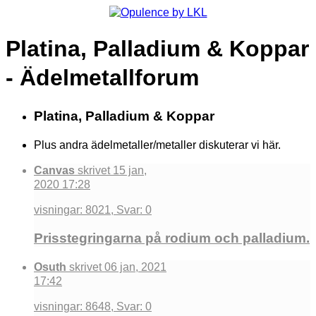
Platina, Palladium & Koppar
- Ädelmetallforum
Platina, Palladium & Koppar
Plus andra ädelmetaller/metaller diskuterar vi här.
Canvas
skrivet 15 jan,
2020 17:28
visningar: 8021, Svar: 0
Prisstegringarna på rodium och palladium.
Osuth
skrivet 06 jan, 2021
17:42
visningar: 8648, Svar: 0