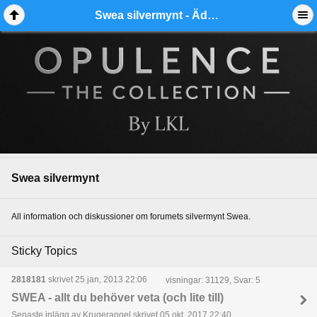
Swea silvermynt - Ädelmetallforum
Swea silvermynt
All information och diskussioner om forumets silvermynt Swea.
Sticky Topics
2818181
skrivet 25 jan, 2013 22:06
visningar: 31129, Svar: 5
SWEA - allt du behöver veta (och lite till)
Senaste inlägg av Krugerangel skrivet 05 okt, 2017 22:40