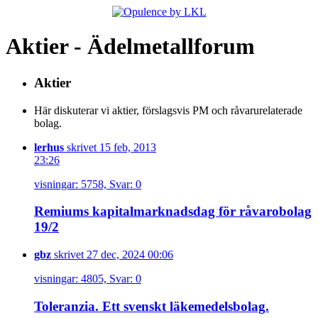
Aktier - Ädelmetallforum
Aktier
Här diskuterar vi aktier, förslagsvis PM och råvarurelaterade
bolag.
lerhus
skrivet 15 feb, 2013
23:26
visningar: 5758, Svar: 0
Remiums kapitalmarknadsdag för råvarobolag
19/2
gbz
skrivet 27 dec, 2024 00:06
visningar: 4805, Svar: 0
Toleranzia. Ett svenskt läkemedelsbolag.