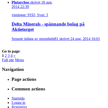
Plutarchos
skrivet 18 aug,
2014 22:39
visningar: 9192, Svar: 3
Delta Minerals - spännande bolag på
Aktietorget
Senaste inlägg av moonlight81 skrivet 24 aug, 2014 16:01
Go to page
:
1
2
3
4
»
Full site
Menu
Navigation
Page actions
Common actions
Startsida
Logga in
Registrera