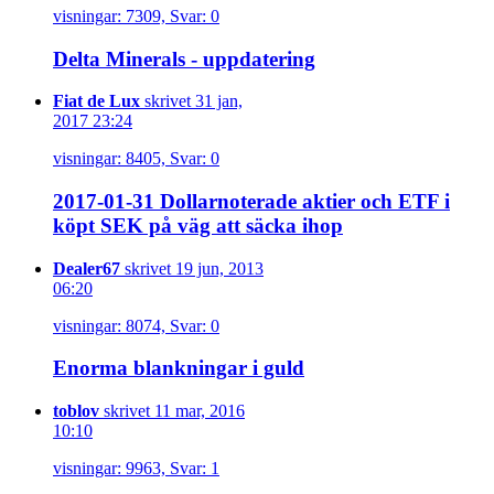
visningar: 7309, Svar: 0
Delta Minerals - uppdatering
Fiat de Lux
skrivet 31 jan,
2017 23:24
visningar: 8405, Svar: 0
2017-01-31 Dollarnoterade aktier och ETF i
köpt SEK på väg att säcka ihop
Dealer67
skrivet 19 jun, 2013
06:20
visningar: 8074, Svar: 0
Enorma blankningar i guld
toblov
skrivet 11 mar, 2016
10:10
visningar: 9963, Svar: 1