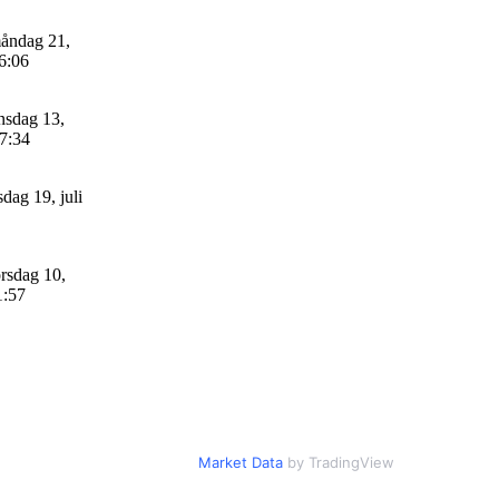
åndag 21,
6:06
sdag 13,
27:34
sdag 19, juli
rsdag 10,
1:57
Market Data
by TradingView