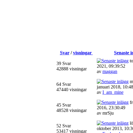
Svar
/
visningar
Senaste i
to
39 Svar
2021, 09:39:52
42888 visningar
av
maggan
m
64 Svar
januari 2018, 10:4
47440 visningar
av
I_am_mine
fr
45 Svar
2016, 23:30:49
48528 visningar
av mrSju
lö
52 Svar
oktober 2013, 10:3
53417 visningar