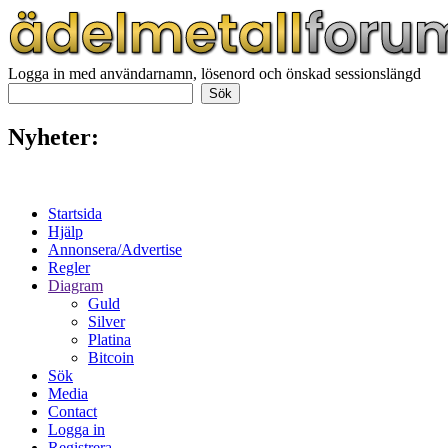
Logga in med användarnamn, lösenord och önskad sessionslängd
Nyheter:
Startsida
Hjälp
Annonsera/Advertise
Regler
Diagram
Guld
Silver
Platina
Bitcoin
Sök
Media
Contact
Logga in
Registrera