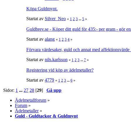
Köpa Guldmynt.
Startat av
Silver_Neo
«
1
2
3
...
5
»
Guldbrev.se - Köper ditt guld för 435:- per gram - gör e
Startat av
alang
«
1
2
3
4
»
Förvara värdesaker, guld och annat med affektionsvärde
Startat av
nils.karlsson
«
1
2
3
...
7
»
Registering vid köp av ädelmetaller?
Startat av
4779
«
1
2
3
...
6
»
Sidor:
1
...
27
28
[
29
]
Gå upp
Ädelmetallforum
»
Forum
»
Ädelmetaller
»
Guld - Guldtackor & Guldmynt