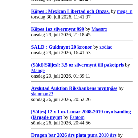
Köpes : Mexican Libertad och Onzas.
by
mega_n
torsdag 30, juli 2026, 11:41:37
Köpes 1oz silvermynt 999
by
Maestro
onsdag 29, juli 2026, 21:18:45
SÅLD : Guldmynt 20 kronor
by
zodiac
onsdag 29, juli 2026, 16:41:53
(Såld)[Säljes]: 3,5 oz silvermynt till paketpris
by
Mange
onsdag 29, juli 2026, 01:39:11
Avslutad Auktion Riksbankens myntpåse
by
slamman23
söndag 26, juli 2026, 20:52:26
[Säljes] 12 x 1 oz Lunar 2008-2019 myntsamling
(färgade mynt)
by
Fantom
söndag 26, juli 2026, 20:44:56
Dragon bar 2026 års plata pura 2010 års
by