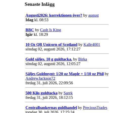
Senaste Inlägg
Augusti2026: korrektionen över?
by
august
Idag
kl. 08:53
BBC
by
Cash Is King
Igår
kl. 18:29
10 Oz QB Unicorn of Scotland
by
Kalle4001
söndag 02, augusti 2026, 17:12:27
Guld säljes. 10 g guldtacka.
by
Birka
söndag 02, augusti 2026, 12:05:27
Säljes Guldmynt: 1/20 oz Maple + 1/10 oz Phil
by
AndrewJackson72
fredag 31, juli 2026, 22:09:56
500 Kilo guldtacka
by
Sarek
fredag 31, juli 2026, 18:12:15
Centralbankernas guldhandel
by
PreciousTrades
torsdag 30, juli 2026, 17:25:24