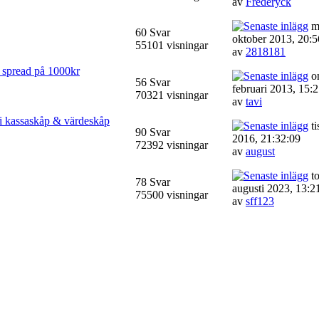
av
Frederyck
m
60 Svar
oktober 2013, 20:5
55101 visningar
av
2818181
n spread på 1000kr
on
56 Svar
februari 2013, 15:
70321 visningar
av
tavi
 i kassaskåp & värdeskåp
ti
90 Svar
2016, 21:32:09
72392 visningar
av
august
to
78 Svar
augusti 2023, 13:2
75500 visningar
av
sff123