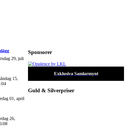
nlägg
Sponsorer
rsdag 29, juli
Exklusiva Samlarmynt
åndag 15,
8:04
Guld & Silverpriser
edag 01, april
rdag 26,
6:08