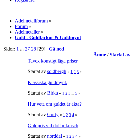
Ädelmetallforum
»
Forum
»
Ädelmetaller
»
Guld - Guldtackor & Guldmynt
Sidor:
1
...
27
28
[
29
]
Gå ned
Ämne
/
Startat av
Tavex konstigt låga priser
Startat av
soidbergh
«
1
2
3
»
Klassiska guldmynt.
Startat av
Birka
«
1
2
3
...
5
»
Hur veta om guldet är äkta?
Startat av
Gurty
«
1
2
3
4
»
Guldpris vid dollar krasch
Startat av
norddal
«
1
2
3
4
»