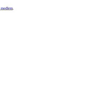
ny medlem
.