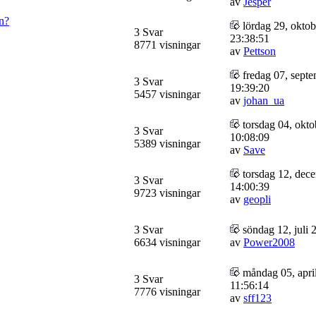
av
Jesper
ån?
lördag 29, oktob
3 Svar
23:38:51
8771 visningar
av
Pettson
fredag 07, sept
3 Svar
19:39:20
5457 visningar
av
johan_ua
torsdag 04, okto
3 Svar
10:08:09
5389 visningar
av
Save
torsdag 12, dec
3 Svar
14:00:39
9723 visningar
av
geopli
3 Svar
söndag 12, juli 
6634 visningar
av
Power2008
måndag 05, apri
3 Svar
11:56:14
7776 visningar
av
sff123