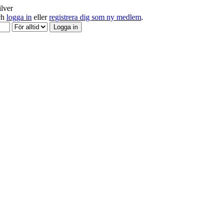
ilver
och
logga in
eller
registrera dig som ny medlem
.