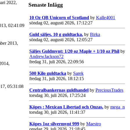
ari 2022,
Senaste Inlägg
10 Oz QB Unicorn of Scotland
by
Kalle4001
söndag 02, augusti 2026, 17:12:27
2013, 02:41:09
Guld säljes. 10 g guldtacka.
by
Birka
söndag 02, augusti 2026, 12:05:27
mber 2013,
Säljes Guldmynt: 1/20 oz Maple + 1/10 oz Phil
by
AndrewJackson72
fredag 31, juli 2026, 22:09:56
2014,
500 Kilo guldtacka
by
Sarek
fredag 31, juli 2026, 18:12:15
017, 05:31:08
Centralbankernas guldhandel
by
PreciousTrades
torsdag 30, juli 2026, 17:25:24
Köpes : Mexican Libertad och Onzas.
by
mega_n
torsdag 30, juli 2026, 11:41:37
Köpes 1oz silvermynt 999
by
Maestro
onsdag 29, juli 2026, 21:18:45