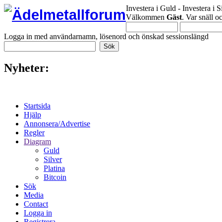
Investera i Guld - Investera i S
Välkommen
Gäst
. Var snäll 
Logga in med användarnamn, lösenord och önskad sessionslängd
Nyheter:
Startsida
Hjälp
Annonsera/Advertise
Regler
Diagram
Guld
Silver
Platina
Bitcoin
Sök
Media
Contact
Logga in
Registrera