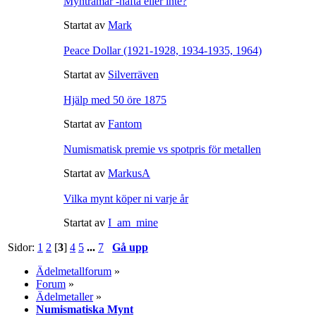
Myntramar -häfta eller inte?
Startat av
Mark
Peace Dollar (1921-1928, 1934-1935, 1964)
Startat av
Silverräven
Hjälp med 50 öre 1875
Startat av
Fantom
Numismatisk premie vs spotpris för metallen
Startat av
MarkusA
Vilka mynt köper ni varje år
Startat av
I_am_mine
Sidor:
1
2
[
3
]
4
5
...
7
Gå upp
Ädelmetallforum
»
Forum
»
Ädelmetaller
»
Numismatiska Mynt