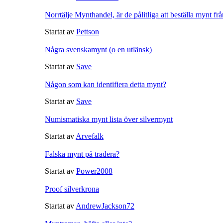
Norrtälje Mynthandel, är de pålitliga att beställa mynt fr
Startat av
Pettson
Några svenskamynt (o en utlänsk)
Startat av
Save
Någon som kan identifiera detta mynt?
Startat av
Save
Numismatiska mynt lista över silvermynt
Startat av
Arvefalk
Falska mynt på tradera?
Startat av
Power2008
Proof silverkrona
Startat av
AndrewJackson72