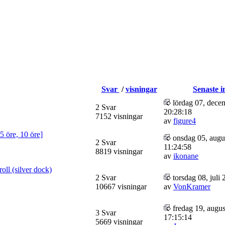
Svar
/
visningar
Senaste i
lördag 07, dece
2 Svar
20:28:18
7152 visningar
av
figure4
5 öre, 10 öre]
onsdag 05, augus
2 Svar
11:24:58
8819 visningar
av
ikonane
oll (silver dock)
2 Svar
torsdag 08, juli
10667 visningar
av
VonKramer
fredag 19, augus
3 Svar
17:15:14
5669 visningar