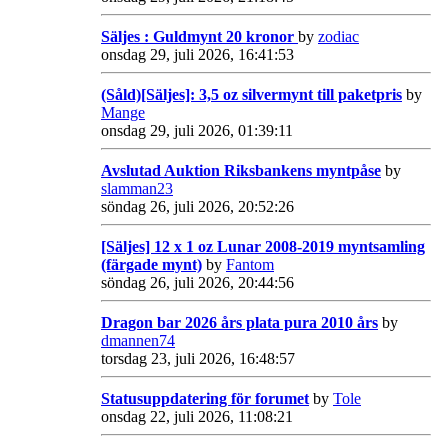
Säljes : Guldmynt 20 kronor
by
zodiac
onsdag 29, juli 2026, 16:41:53
(Såld)[Säljes]: 3,5 oz silvermynt till paketpris
by
Mange
onsdag 29, juli 2026, 01:39:11
Avslutad Auktion Riksbankens myntpåse
by
slamman23
söndag 26, juli 2026, 20:52:26
[Säljes] 12 x 1 oz Lunar 2008-2019 myntsamling
(färgade mynt)
by
Fantom
söndag 26, juli 2026, 20:44:56
Dragon bar 2026 års plata pura 2010 års
by
dmannen74
torsdag 23, juli 2026, 16:48:57
Statusuppdatering för forumet
by
Tole
onsdag 22, juli 2026, 11:08:21