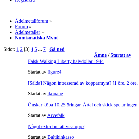
Ädelmetallforum
»
Forum
»
Ädelmetaller
»
Numismatiska Mynt
Sidor:
1
2
[
3
]
4
5
...
7
Gå ned
Ämne
/
Startat av
Falsk Walking Liberty halvdollar 1944
Startat av
figure4
[Sålda] Någon intresserad av kopparmynt? [1 öre, 2 öre, 
Startat av
ikonane
Önskar köpa 10,25 öringar. Årtal och skick spelar ingen r
Startat av
Arvefalk
Något extra fint att visa upp?
Startat av
Baltikinkasso