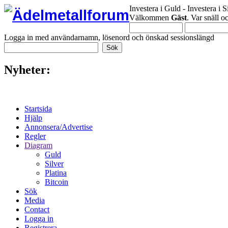
Investera i Guld - Investera i S
Välkommen
Gäst
. Var snäll 
Logga in med användarnamn, lösenord och önskad sessionslängd
Nyheter:
Startsida
Hjälp
Annonsera/Advertise
Regler
Diagram
Guld
Silver
Platina
Bitcoin
Sök
Media
Contact
Logga in
Registrera