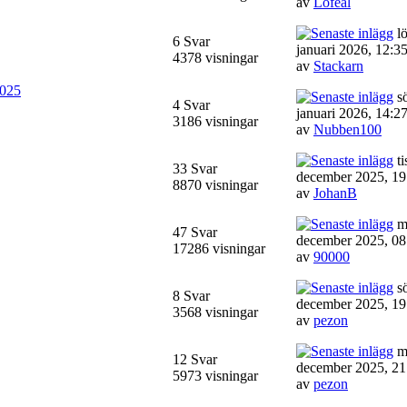
av
Lofeal
lö
6 Svar
januari 2026, 12:3
4378 visningar
av
Stackarn
025
sö
4 Svar
januari 2026, 14:2
3186 visningar
av
Nubben100
ti
33 Svar
december 2025, 19
8870 visningar
av
JohanB
m
47 Svar
december 2025, 08
17286 visningar
av
90000
sö
8 Svar
december 2025, 19
3568 visningar
av
pezon
m
12 Svar
december 2025, 21
5973 visningar
av
pezon