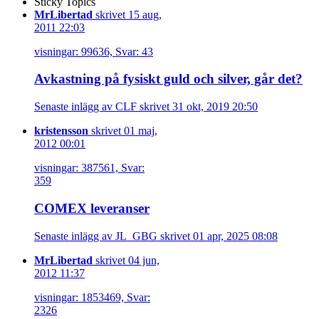
Sticky Topics
MrLibertad
skrivet 15 aug,
2011 22:03
visningar: 99636, Svar: 43
Avkastning på fysiskt guld och silver, går det?
Senaste inlägg av CLF skrivet 31 okt, 2019 20:50
kristensson
skrivet 01 maj,
2012 00:01
visningar: 387561, Svar:
359
COMEX leveranser
Senaste inlägg av JL_GBG skrivet 01 apr, 2025 08:08
MrLibertad
skrivet 04 jun,
2012 11:37
visningar: 1853469, Svar:
2326