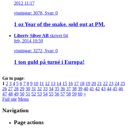
2012 11:17
visningar: 3078, Svar: 0
1 oz Year of the snake. sold out at PM.
Liberty Silver AB
skrivet 04
feb, 2014 10:59
visningar: 3272, Svar: 0
1 ton guld på turné i Europa!
Go to page
:
1
2
3
4
5
6
7
8
9
10
11
12
13
14
15
16
17
18
19
20
21
22
23
24
25
26
27
28
29
30
31
32
33
34
35
36
37
38
39
40
41
42
43
44
45
46
47
48
49
50
51
52
53
54
55
56
57
58
59
60
»
Full site
Menu
Navigation
Page actions