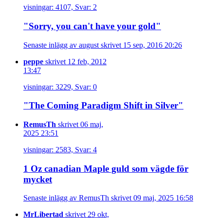
visningar: 4107, Svar: 2
"Sorry, you can't have your gold"
Senaste inlägg av august skrivet 15 sep, 2016 20:26
peppe
skrivet 12 feb, 2012
13:47
visningar: 3229, Svar: 0
"The Coming Paradigm Shift in Silver"
RemusTh
skrivet 06 maj,
2025 23:51
visningar: 2583, Svar: 4
1 Oz canadian Maple guld som vägde för
mycket
Senaste inlägg av RemusTh skrivet 09 maj, 2025 16:58
MrLibertad
skrivet 29 okt,