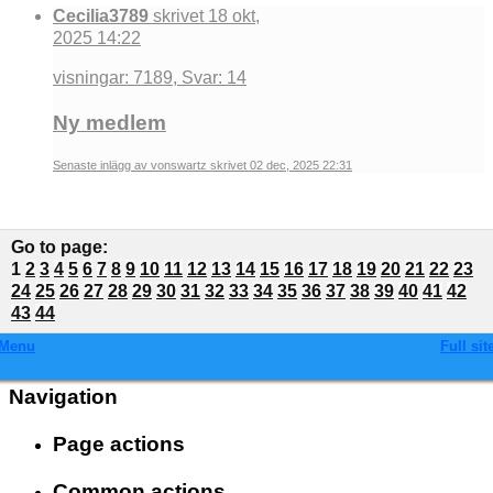
Cecilia3789
skrivet 18 okt,
2025 14:22
visningar: 7189, Svar: 14
Ny medlem
Senaste inlägg av vonswartz skrivet 02 dec, 2025 22:31
Go to page
:
1
2
3
4
5
6
7
8
9
10
11
12
13
14
15
16
17
18
19
20
21
22
23
24
25
26
27
28
29
30
31
32
33
34
35
36
37
38
39
40
41
42
43
44
Menu
Full sit
Navigation
Page actions
Common actions