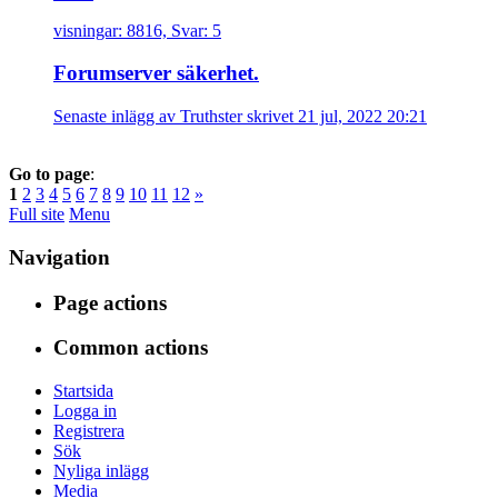
visningar: 8816, Svar: 5
Forumserver säkerhet.
Senaste inlägg av Truthster skrivet 21 jul, 2022 20:21
Go to page
:
1
2
3
4
5
6
7
8
9
10
11
12
»
Full site
Menu
Navigation
Page actions
Common actions
Startsida
Logga in
Registrera
Sök
Nyliga inlägg
Media