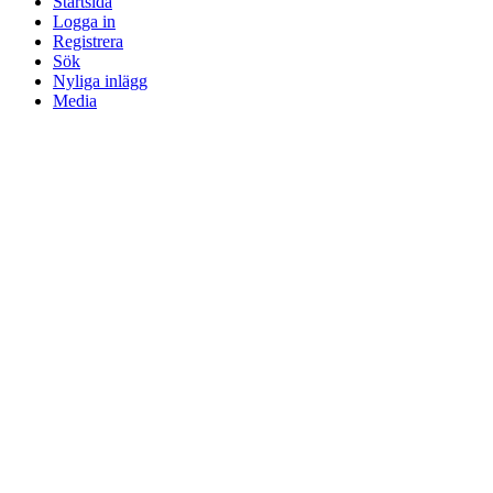
Startsida
Logga in
Registrera
Sök
Nyliga inlägg
Media