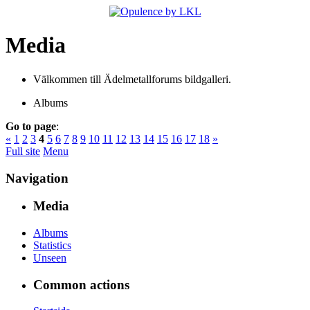
Media
Välkommen till Ädelmetallforums bildgalleri.
Albums
Go to page
:
«
1
2
3
4
5
6
7
8
9
10
11
12
13
14
15
16
17
18
»
Full site
Menu
Navigation
Media
Albums
Statistics
Unseen
Common actions