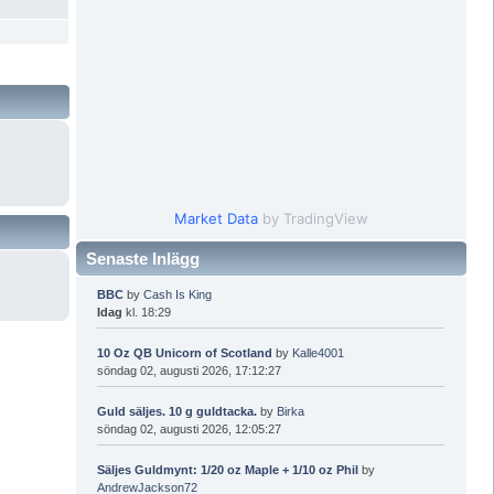
Market Data
by TradingView
Senaste Inlägg
BBC
by
Cash Is King
Idag
kl. 18:29
10 Oz QB Unicorn of Scotland
by
Kalle4001
söndag 02, augusti 2026, 17:12:27
Guld säljes. 10 g guldtacka.
by
Birka
söndag 02, augusti 2026, 12:05:27
Säljes Guldmynt: 1/20 oz Maple + 1/10 oz Phil
by
AndrewJackson72