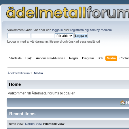
Välkommen
Gäst
. Var snäll och
logga in
eller
registrera dig som ny medlem
.
Logga in med användarnamn, lösenord och önskad sessionslängd
Startsida
Hjälp
Annonsera/Advertise
Regler
Diagram
Sök
Media
Conta
Ädelmetallforum
»
Media
Home
Välkommen till Ädelmetallforums bildgalleri.
H
Recent Items
Items view:
Normal view
Filestack view