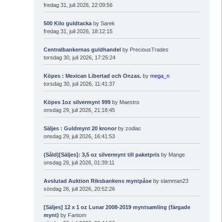
fredag 31, juli 2026, 22:09:56
500 Kilo guldtacka
by
Sarek
fredag 31, juli 2026, 18:12:15
Centralbankernas guldhandel
by
PreciousTrades
torsdag 30, juli 2026, 17:25:24
Köpes : Mexican Libertad och Onzas.
by
mega_n
torsdag 30, juli 2026, 11:41:37
Köpes 1oz silvermynt 999
by
Maestro
onsdag 29, juli 2026, 21:18:45
Säljes : Guldmynt 20 kronor
by
zodiac
onsdag 29, juli 2026, 16:41:53
(Såld)[Säljes]: 3,5 oz silvermynt till paketpris
by
Mange
onsdag 29, juli 2026, 01:39:11
Avslutad Auktion Riksbankens myntpåse
by
slamman23
söndag 26, juli 2026, 20:52:26
[Säljes] 12 x 1 oz Lunar 2008-2019 myntsamling (färgade
mynt)
by
Fantom