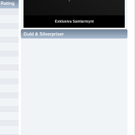
Rating
Exklusiva Samlarmynt
Guld & Silverpriser