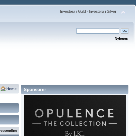
Investera i Guld - Investera i Silver
Nyheter:
Home
Sponsorer
Descending