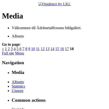
Media
Välkommen till Ädelmetallforums bildgalleri.
Albums
Go to page
:
«
1
2
3
4
5
6
7
8
9
10
11
12
13
14
15
16
17
18
Full site
Menu
Navigation
Media
Albums
Statistics
Unseen
Common actions