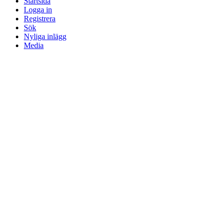
Startsida
Logga in
Registrera
Sök
Nyliga inlägg
Media