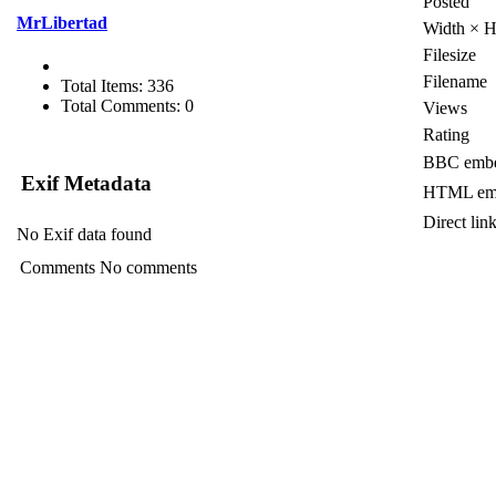
Posted
MrLibertad
Width × H
Filesize
Filename
Total Items: 336
Total Comments: 0
Views
Rating
BBC embe
Exif Metadata
HTML em
Direct lin
No Exif data found
Comments
No comments