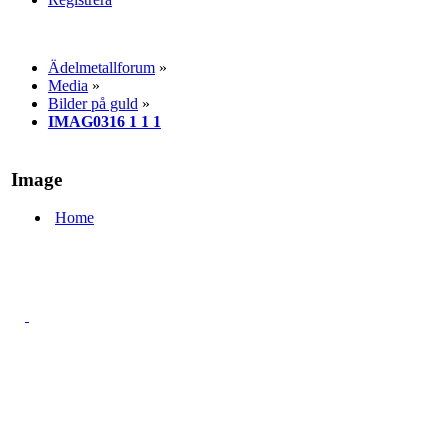
Ädelmetallforum
»
Media
»
Bilder på guld
»
IMAG0316 1 1 1
Image
Home