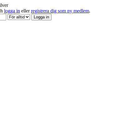
ilver
och
logga in
eller
registrera dig som ny medlem
.