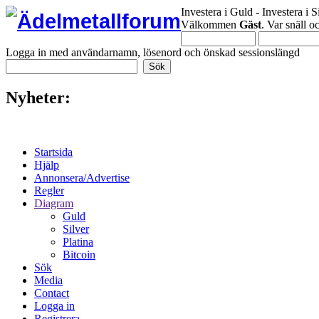
Investera i Guld - Investera i S
Välkommen
Gäst
. Var snäll 
Logga in med användarnamn, lösenord och önskad sessionslängd
Nyheter:
Startsida
Hjälp
Annonsera/Advertise
Regler
Diagram
Guld
Silver
Platina
Bitcoin
Sök
Media
Contact
Logga in
Registrera