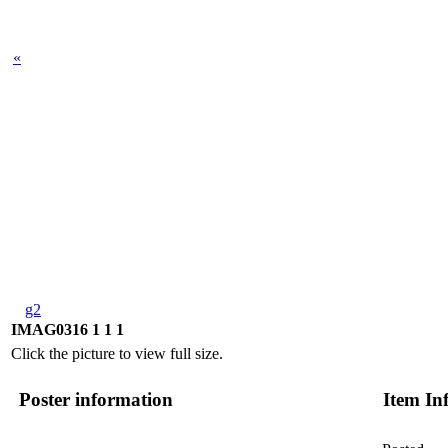
«
g2
IMAG0316 1 1 1
Click the picture to view full size.
Poster information
Item In