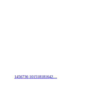
1456736 10151818­1642…