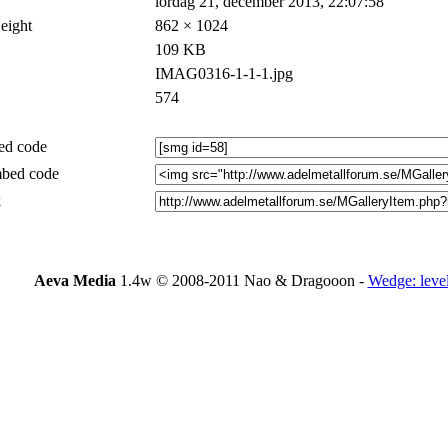
lördag 21, december 2013, 22:07:58
eight
862 × 1024
109 KB
IMAG0316-1-1-1.jpg
574
d code
bed code
k
Aeva Media
1.4w © 2008-2011 Nao & Dragooon -
Wedge: leve