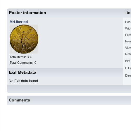
Poster information
It
MrLibertad
Pos
Widt
File
Fil
Vie
Rat
Total Items: 336
BBC
Total Comments: 0
HTM
Exif Metadata
Dire
No Exif data found
Comments