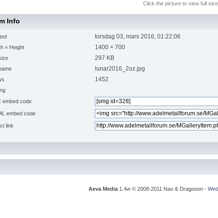
Click the picture to view full size
em Info
torsdag 03, mars 2016, 01:22:06
ted
1400 × 700
h × Height
297 KB
size
lunar2016_2oz.jpg
ename
1452
ws
ing
 embed code
L embed code
ct link
Aeva Media
1.4w © 2008-2011 Nao & Dragooon -
Wedg