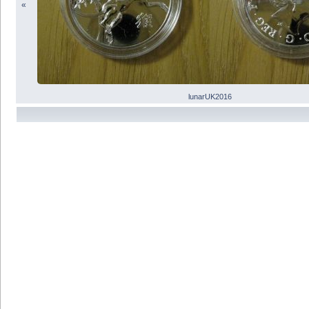
«
lunarUK2016