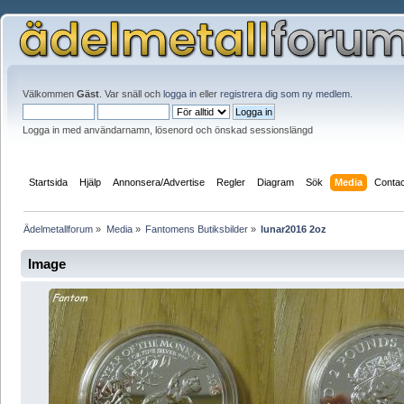
Välkommen
Gäst
. Var snäll och
logga in
eller
registrera dig som ny medlem
.
Logga in med användarnamn, lösenord och önskad sessionslängd
Startsida
Hjälp
Annonsera/Advertise
Regler
Diagram
Sök
Media
Conta
Ädelmetallforum
»
Media
»
Fantomens Butiksbilde­r
»
lunar2016 2oz
Image