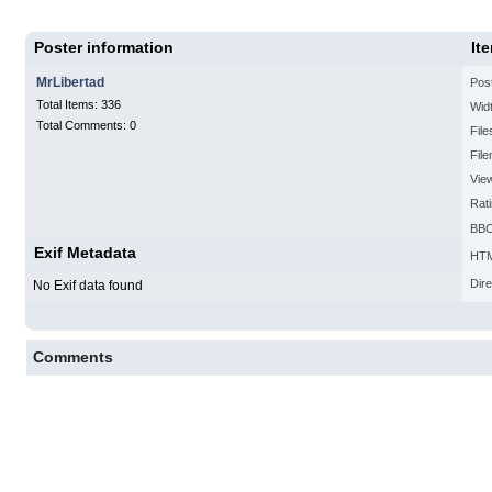
Poster information
It
MrLibertad
Pos
Total Items: 336
Widt
Total Comments: 0
File
Fil
Vie
Rat
BBC
Exif Metadata
HTM
Dire
No Exif data found
Comments