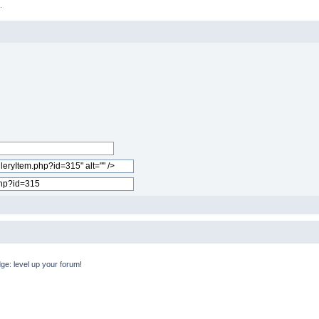
.
e: level up your forum!