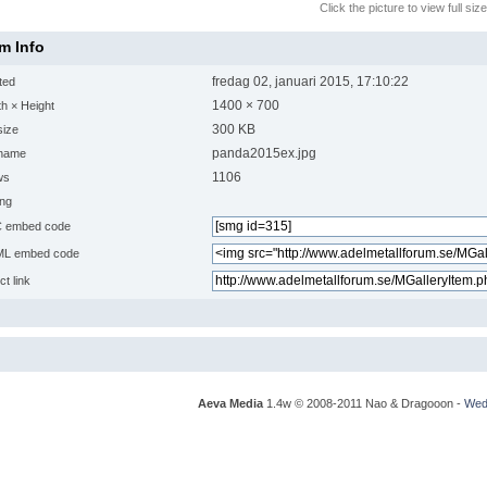
Click the picture to view full size
em Info
fredag 02, januari 2015, 17:10:22
ted
1400 × 700
h × Height
300 KB
size
panda2015ex.jpg
ename
1106
ws
ing
 embed code
L embed code
ct link
Aeva Media
1.4w © 2008-2011 Nao & Dragooon -
Wedg