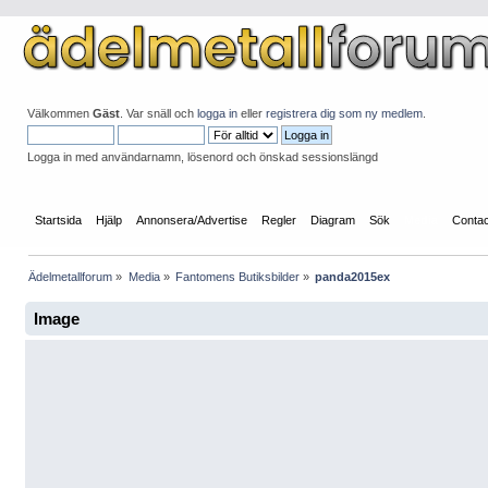
Välkommen
Gäst
. Var snäll och
logga in
eller
registrera dig som ny medlem
.
Logga in med användarnamn, lösenord och önskad sessionslängd
Startsida
Hjälp
Annonsera/Advertise
Regler
Diagram
Sök
Media
Conta
Ädelmetallforum
»
Media
»
Fantomens Butiksbilde­r
»
panda2015ex
Image