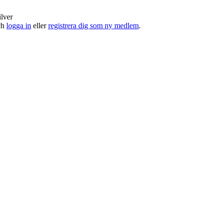
ilver
och
logga in
eller
registrera dig som ny medlem
.