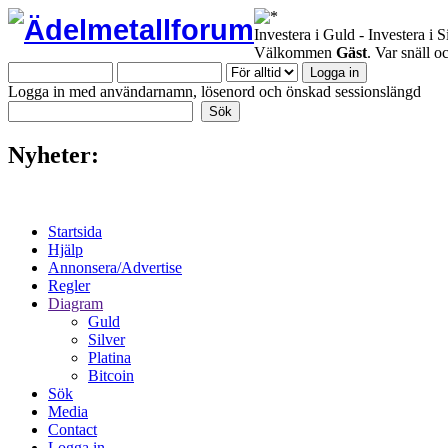
Investera i Guld - Investera i S
Välkommen
Gäst
. Var snäll 
Logga in med användarnamn, lösenord och önskad sessionslängd
Nyheter:
Startsida
Hjälp
Annonsera/Advertise
Regler
Diagram
Guld
Silver
Platina
Bitcoin
Sök
Media
Contact
Logga in