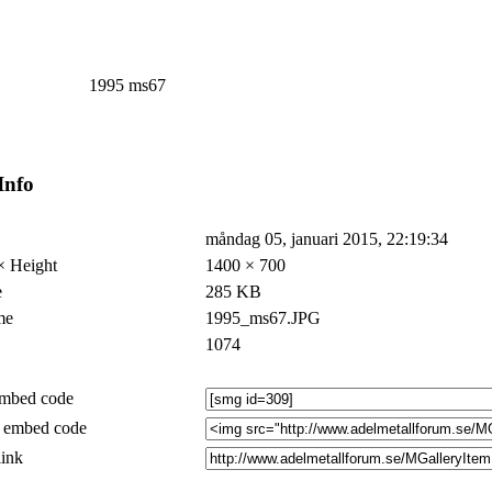
1995 ms67
Info
måndag 05, januari 2015, 22:19:34
× Height
1400 × 700
e
285 KB
me
1995_ms67.JPG
1074
mbed code
embed code
link