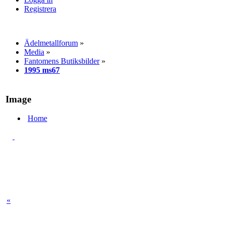
Registrera
Ädelmetallforum
»
Media
»
Fantomens Butiksbilde­r
»
1995 ms67
Image
Home
«