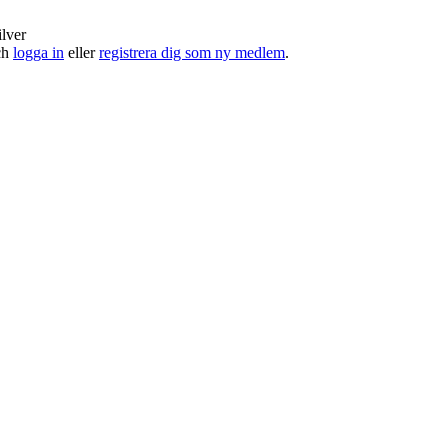
ilver
och
logga in
eller
registrera dig som ny medlem
.