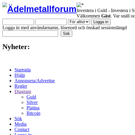
Investera i Guld - Investera i S
Välkommen
Gäst
. Var snäll 
Logga in med användarnamn, lösenord och önskad sessionslängd
Nyheter:
Startsida
Hjälp
Annonsera/Advertise
Regler
Diagram
Guld
Silver
Platina
Bitcoin
Sök
Media
Contact
Logga in