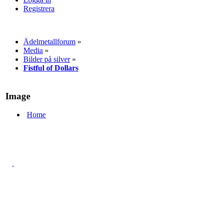
Registrera
Ädelmetallforum
»
Media
»
Bilder på silver
»
Fistful of Dollars
Image
Home