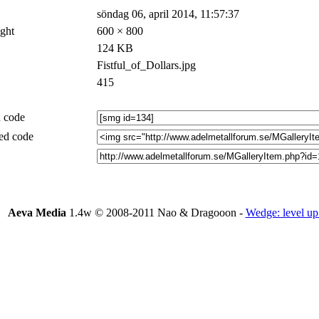
söndag 06, april 2014, 11:57:37
ght
600 × 800
124 KB
Fistful_of_Dollars.jpg
415
 code
d code
Aeva Media
1.4w © 2008-2011 Nao & Dragooon -
Wedge: level up