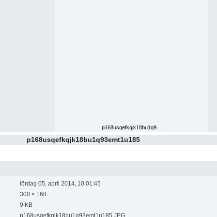
p168usqe­fkqjk18bu1q9…
p168usqefkqjk18bu1q93emt1u185
lördag 05, april 2014, 10:01:45
300 × 168
9 KB
p168usqefkqjk18bu1q93emt1u185.JPG