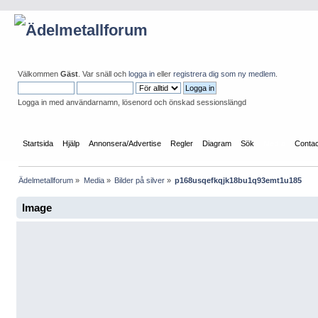
Välkommen
Gäst
. Var snäll och
logga in
eller
registrera dig som ny medlem
.
Logga in med användarnamn, lösenord och önskad sessionslängd
Startsida
Hjälp
Annonsera/Advertise
Regler
Diagram
Sök
Media
Conta
Ädelmetallforum
»
Media
»
Bilder på silver
»
p168usqefkqjk18bu1q93emt1u185
Image