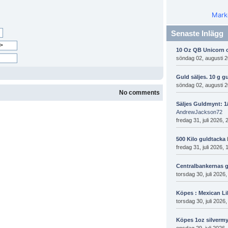
Mark
Senaste Inlägg
10 Oz QB Unicorn 
söndag 02, augusti 2
Guld säljes. 10 g g
söndag 02, augusti 2
No comments
Säljes Guldmynt: 1/
AndrewJackson72
fredag 31, juli 2026,
500 Kilo guldtacka
fredag 31, juli 2026,
Centralbankernas 
torsdag 30, juli 2026
Köpes : Mexican Li
torsdag 30, juli 2026
Köpes 1oz silvermy
onsdag 29, juli 2026,