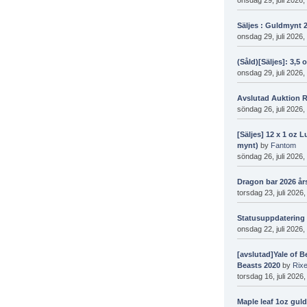
Säljes : Guldmynt 
onsdag 29, juli 2026,
(Såld)[Säljes]: 3,5 
onsdag 29, juli 2026,
Avslutad Auktion 
söndag 26, juli 2026,
[Säljes] 12 x 1 oz
mynt)
by
Fantom
söndag 26, juli 2026,
Dragon bar 2026 års
torsdag 23, juli 2026
Statusuppdatering 
onsdag 22, juli 2026,
[avslutad]Yale of B
Beasts 2020
by
Rix
torsdag 16, juli 2026
Maple leaf 1oz guld