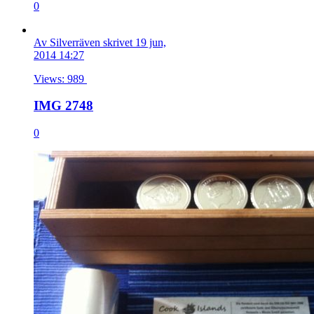
0
Av Silverräven skrivet 19 jun,
2014 14:27
Views: 989
IMG 2748
0