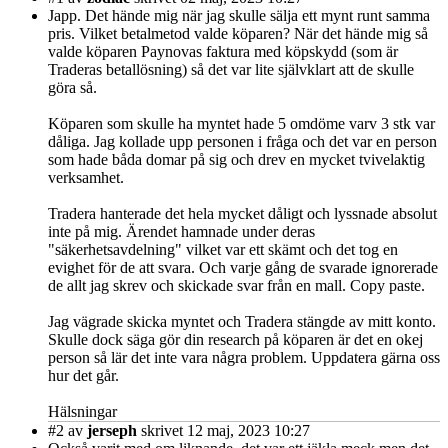
Japp. Det hände mig när jag skulle sälja ett mynt runt samma
pris. Vilket betalmetod valde köparen? När det hände mig så
valde köparen Paynovas faktura med köpskydd (som är
Traderas betallösning) så det var lite självklart att de skulle
göra så.
Köparen som skulle ha myntet hade 5 omdöme varv 3 stk var
dåliga. Jag kollade upp personen i fråga och det var en person
som hade båda domar på sig och drev en mycket tvivelaktig
verksamhet.
Tradera hanterade det hela mycket dåligt och lyssnade absolut
inte på mig. Ärendet hamnade under deras
"säkerhetsavdelning" vilket var ett skämt och det tog en
evighet för de att svara. Och varje gång de svarade ignorerade
de allt jag skrev och skickade svar från en mall. Copy paste.
Jag vägrade skicka myntet och Tradera stängde av mitt konto.
Skulle dock säga gör din research på köparen är det en okej
person så lär det inte vara några problem. Uppdatera gärna oss
hur det går.
Hälsningar
#2
av
jerseph
skrivet 12 maj, 2023 10:27