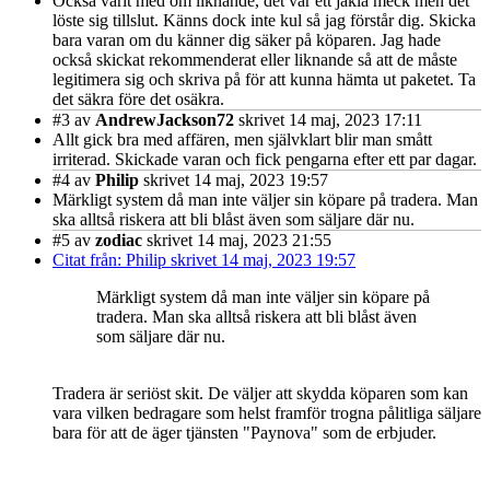
Också varit med om liknande, det var ett jäkla meck men det
löste sig tillslut. Känns dock inte kul så jag förstår dig. Skicka
bara varan om du känner dig säker på köparen. Jag hade
också skickat rekommenderat eller liknande så att de måste
legitimera sig och skriva på för att kunna hämta ut paketet. Ta
det säkra före det osäkra.
#3
av
AndrewJackson72
skrivet 14 maj, 2023 17:11
Allt gick bra med affären, men självklart blir man smått
irriterad. Skickade varan och fick pengarna efter ett par dagar.
#4
av
Philip
skrivet 14 maj, 2023 19:57
Märkligt system då man inte väljer sin köpare på tradera. Man
ska alltså riskera att bli blåst även som säljare där nu.
#5
av
zodiac
skrivet 14 maj, 2023 21:55
Citat från: Philip skrivet 14 maj, 2023 19:57
Märkligt system då man inte väljer sin köpare på
tradera. Man ska alltså riskera att bli blåst även
som säljare där nu.
Tradera är seriöst skit. De väljer att skydda köparen som kan
vara vilken bedragare som helst framför trogna pålitliga säljare
bara för att de äger tjänsten "Paynova" som de erbjuder.