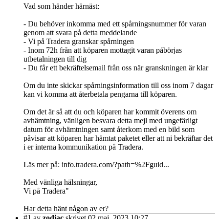
Vad som händer härnäst:
- Du behöver inkomma med ett spårningsnummer för varan
genom att svara på detta meddelande
- Vi på Tradera granskar spårningen
- Inom 72h från att köparen mottagit varan påbörjas
utbetalningen till dig
- Du får ett bekräftelsemail från oss när granskningen är klar
Om du inte skickar spårningsinformation till oss inom 7 dagar
kan vi komma att återbetala pengarna till köparen.
Om det är så att du och köparen har kommit överens om
avhämtning, vänligen besvara detta mejl med ungefärligt
datum för avhämtningen samt återkom med en bild som
påvisar att köparen har hämtat paketet eller att ni bekräftar det
i er interna kommunikation på Tradera.
Läs mer på: info.tradera.com/?path=%2Fguid...
Med vänliga hälsningar,
Vi på Tradera"
Har detta hänt någon av er?
#1
av
zodiac
skrivet 02 maj, 2023 10:27