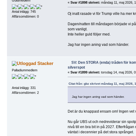
Guldmedlem
«
Svar #1898 skrivet:
måndag 11, maj 2026, 1
Antal inlägg: 745
Oj inatt rasade vi för Trump ville ha mer kr
Affärsomdömen: 0
Dagen/natten till måndagen började vi p
som vanligt.
Inte heller guld följer med.
Jag har ingen aning vad som händer.
SV: Den STORA (enda) tråden för k
Stacker
silverspot
Palladiummedlem
«
Svar #1899 skrivet:
torsdag 14, maj 2026, 0
Citat från: gbz skrivet måndag 11, maj 2026, 
Antal inlägg: 331
Affärsomdömen: 2
Jag har ingen aning vad som händer.
Det är du knappast ensam om! Ingen vet
Nu går UBS ut och nedreviderar sin spotpr
nivå till en bra bit in på 2027. Efterfråga
väntat i decennier på det stora språnget.