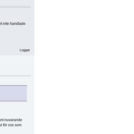
t inte handlade
Loggat
runt nuvarande
ul för oss som