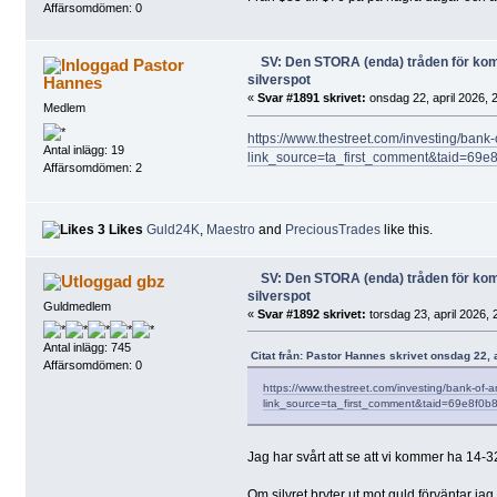
Affärsomdömen: 0
SV: Den STORA (enda) tråden för k
Pastor
silverspot
Hannes
«
Svar #1891 skrivet:
onsdag 22, april 2026, 
Medlem
https://www.thestreet.com/investing/bank-
Antal inlägg: 19
link_source=ta_first_comment&taid=6
Affärsomdömen: 2
3 Likes
Guld24K
,
Maestro
and
PreciousTrades
like this.
SV: Den STORA (enda) tråden för k
gbz
silverspot
Guldmedlem
«
Svar #1892 skrivet:
torsdag 23, april 2026, 
Antal inlägg: 745
Citat från: Pastor Hannes skrivet onsdag 22, 
Affärsomdömen: 0
https://www.thestreet.com/investing/bank-of-a
link_source=ta_first_comment&taid=69e8f
Jag har svårt att se att vi kommer ha 14-
Om silvret bryter ut mot guld förväntar jag