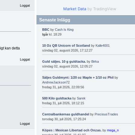
Loggat
Market Data
by TradingView
Senaste Inlägg
BBC
by
Cash Is King
Igår
kl. 18:29
10 Oz QB Unicorn of Scotland
by
Kalle4001
igt kan detta
söndag 02, augusti 2026, 17:12:27
Loggat
Guld säljes. 10 g guldtacka.
by
Birka
söndag 02, augusti 2026, 12:05:27
Säljes Guldmynt: 1/20 oz Maple + 1/10 oz Phil
by
AndrewJackson72
fredag 31, juli 2026, 22:09:56
500 Kilo guldtacka
by
Sarek
fredag 31, juli 2026, 18:12:15
Centralbankernas guldhandel
by
PreciousTrades
torsdag 30, juli 2026, 17:25:24
Loggat
Köpes : Mexican Libertad och Onzas.
by
mega_n
torsdag 30, juli 2026, 11:41:37