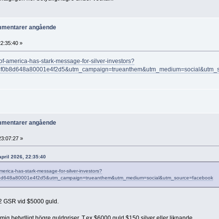
ommentarer angående
22:35:40 »
of-america-has-stark-message-for-silver-investors?
9e8f0b8d648a80001e4f2d5&utm_campaign=trueanthem&utm_medium=social&utm_
ommentarer angående
23:07:27 »
april 2026, 22:35:40
merica-has-stark-message-for-silver-investors?
0b8d648a80001e4f2d5&utm_campaign=trueanthem&utm_medium=social&utm_source=facebook
32 GSR vid $5000 guld.
 mig betydligt högre guldpriser. T.ex $6000 guld $150 silver eller liknande.