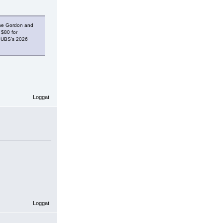
ayne Gordon and
 $80 for
f UBS’s 2026
Loggat
Loggat