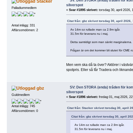
SV: Den STORA (enda) tråden för k
Stacker
silverspot
Palladiummedlem
«
Svar #1895 skrivet:
torsdag 30, april 2026, 
Citat från: gbz skrivet torsdag 30, april 2026,
Antal inlägg: 331
Av 14m oz rullade man ca 2.9m igår.
Affärsomdömen: 2
31.5m för leverans nu i maj.
Detta samtidigt som man sänkt marginalerna.
Frågan är om det kommer bli slutet för CME nä
Men vem ska då ta över? Aktörer i västvärl
spotpris. Eller så får Tradera och liknand
SV: Den STORA (enda) tråden för k
gbz
silverspot
Guldmedlem
«
Svar #1896 skrivet:
fredag 01, maj 2026, 22
Antal inlägg: 745
Citat från: Stacker skrivet torsdag 30, april 2
Affärsomdömen: 0
Citat från: gbz skrivet torsdag 30, april 20
Av 14m oz rullade man ca 2.9m igår.
31.5m för leverans nu i maj.