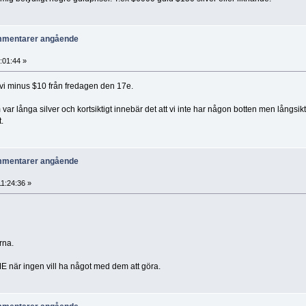
ommentarer angående
2:01:44 »
r vi minus $10 från fredagen den 17e.
r långa silver och kortsiktigt innebär det att vi inte har någon botten men långsikt
.
ommentarer angående
11:24:36 »
rna.
E när ingen vill ha något med dem att göra.