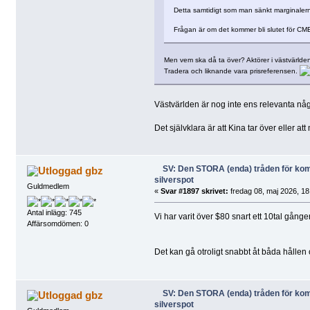
Detta samtidigt som man sänkt marginaler
Frågan är om det kommer bli slutet för CME
Men vem ska då ta över? Aktörer i västvärlden l
Tradera och liknande vara prisreferensen.
Västvärlden är nog inte ens relevanta någ
Det självklara är att Kina tar över eller at
SV: Den STORA (enda) tråden för k
gbz
silverspot
Guldmedlem
«
Svar #1897 skrivet:
fredag 08, maj 2026, 18
Antal inlägg: 745
Vi har varit över $80 snart ett 10tal gånger
Affärsomdömen: 0
Det kan gå otroligt snabbt åt båda hållen o
SV: Den STORA (enda) tråden för k
gbz
silverspot