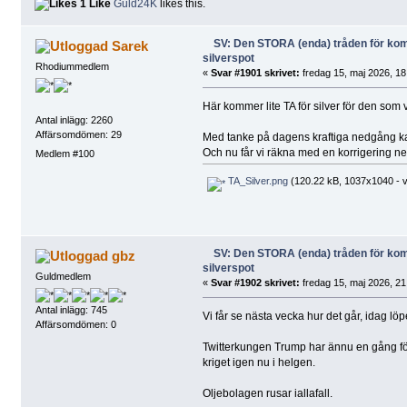
1 Like
Guld24K
likes this.
SV: Den STORA (enda) tråden för k
Sarek
silverspot
Rhodiummedlem
«
Svar #1901 skrivet:
fredag 15, maj 2026, 18
Här kommer lite TA för silver för den som vil
Antal inlägg: 2260
Affärsomdömen: 29
Med tanke på dagens kraftiga nedgång ka
Och nu får vi räkna med en korrigering nedå
Medlem #100
TA_Silver.png
(120.22 kB, 1037x1040 - v
SV: Den STORA (enda) tråden för k
gbz
silverspot
Guldmedlem
«
Svar #1902 skrivet:
fredag 15, maj 2026, 21
Antal inlägg: 745
Vi får se nästa vecka hur det går, idag löp
Affärsomdömen: 0
Twitterkungen Trump har ännu en gång förk
kriget igen nu i helgen.
Oljebolagen rusar iallafall.