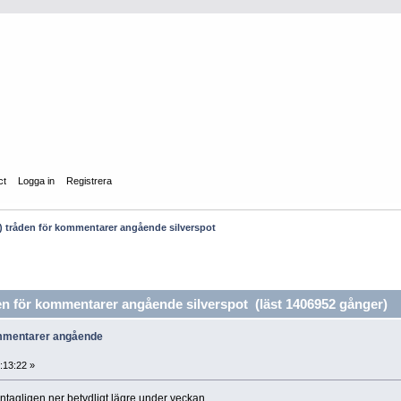
ct
Logga in
Registrera
tråden för kommentarer angående silverspot
 för kommentarer angående silverspot (läst 1406952 gånger)
ommentarer angående
9:13:22 »
ntagligen ner betydligt lägre under veckan.