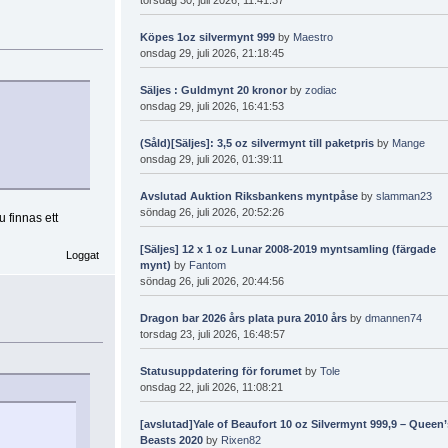
Köpes 1oz silvermynt 999
by
Maestro
onsdag 29, juli 2026, 21:18:45
Säljes : Guldmynt 20 kronor
by
zodiac
onsdag 29, juli 2026, 16:41:53
(Såld)[Säljes]: 3,5 oz silvermynt till paketpris
by
Mange
onsdag 29, juli 2026, 01:39:11
Avslutad Auktion Riksbankens myntpåse
by
slamman23
söndag 26, juli 2026, 20:52:26
 finnas ett
[Säljes] 12 x 1 oz Lunar 2008-2019 myntsamling (färgade
Loggat
mynt)
by
Fantom
söndag 26, juli 2026, 20:44:56
Dragon bar 2026 års plata pura 2010 års
by
dmannen74
torsdag 23, juli 2026, 16:48:57
Statusuppdatering för forumet
by
Tole
onsdag 22, juli 2026, 11:08:21
[avslutad]Yale of Beaufort 10 oz Silvermynt 999,9 – Queen
Beasts 2020
by
Rixen82