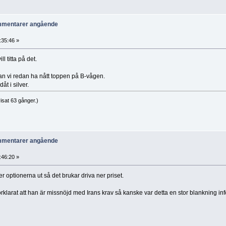
ommentarer angående
:35:46 »
l titta på det.
n vi redan ha nått toppen på B-vågen.
t i silver.
isat 63 gånger.)
ommentarer angående
:46:20 »
er optionerna ut så det brukar driva ner priset.
larat att han är missnöjd med Irans krav så kanske var detta en stor blankning inför