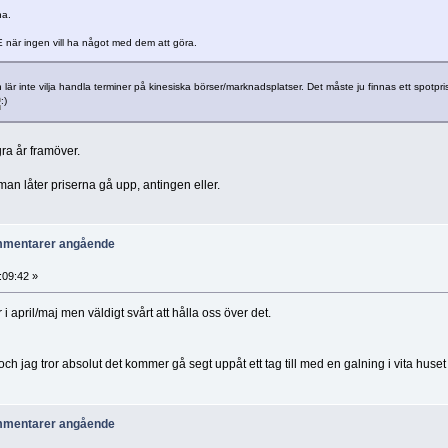
na.
 när ingen vill ha något med dem att göra.
är inte vilja handla terminer på kinesiska börser/marknadsplatser. Det måste ju finnas ett spotpris.
ra år framöver.
t man låter priserna gå upp, antingen eller.
ommentarer angående
:09:42 »
 i april/maj men väldigt svårt att hålla oss över det.
ch jag tror absolut det kommer gå segt uppåt ett tag till med en galning i vita huset
ommentarer angående