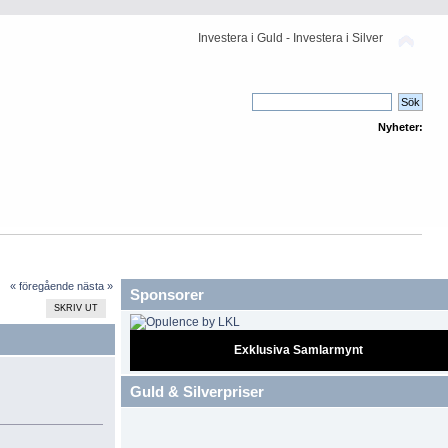
Investera i Guld - Investera i Silver
Nyheter:
« föregående
nästa »
Sponsorer
SKRIV UT
Exklusiva Samlarmynt
Guld & Silverpriser