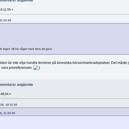
ommentarer angående
18:11:55 »
 11:24:36
r ingen vill ha något med dem att göra.
den lär inte vilja handla terminer på kinesiska börser/marknadsplatser. Det måste ju
e vara prisreferensen.
ommentarer angående
:48:54 »
026, 18:11:55
26, 11:24:36