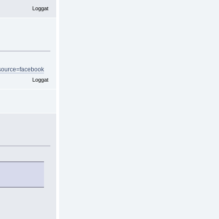
Loggat
source=facebook
Loggat