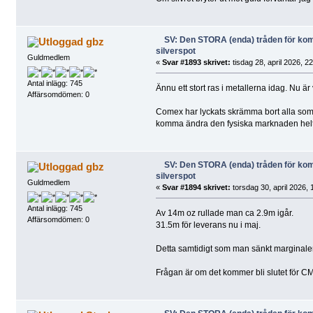
SV: Den STORA (enda) tråden för k
gbz
silverspot
Guldmedlem
«
Svar #1893 skrivet:
tisdag 28, april 2026, 2
Antal inlägg: 745
Ännu ett stort ras i metallerna idag. Nu ä
Affärsomdömen: 0
Comex har lyckats skrämma bort alla som va
komma ändra den fysiska marknaden helt
SV: Den STORA (enda) tråden för k
gbz
silverspot
Guldmedlem
«
Svar #1894 skrivet:
torsdag 30, april 2026, 
Antal inlägg: 745
Av 14m oz rullade man ca 2.9m igår.
Affärsomdömen: 0
31.5m för leverans nu i maj.
Detta samtidigt som man sänkt marginale
Frågan är om det kommer bli slutet för CM