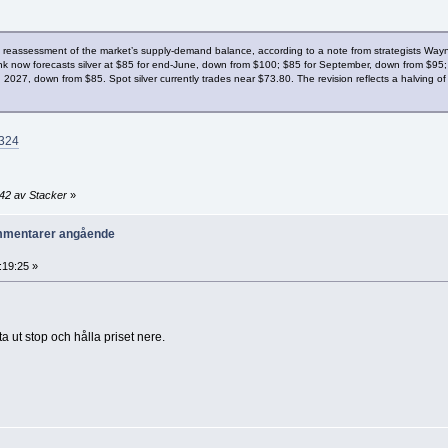
ng a reassessment of the market’s supply-demand balance, according to a note from strategists W
nk now forecasts silver at $85 for end-June, down from $100; $85 for September, down from $95;
027, down from $85. Spot silver currently trades near $73.80. The revision reflects a halving o
2324
:42 av Stacker
»
ommentarer angående
:19:25 »
a ut stop och hålla priset nere.