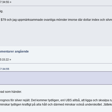
7:34:55 »
ig.
å $79 och jag uppmärksammade ovanliga mönster imorse där dollar index och silvre
ommentarer angående
3:15:22 »
17:34:55
 vad som händer.
ognos för silver rejält. Det kommer tydligen, enl UBS alltså, att ligga och skvalpa 
n minskar tydligen kraftigt på alla håll och därmed minskar också underskottet. Jättek