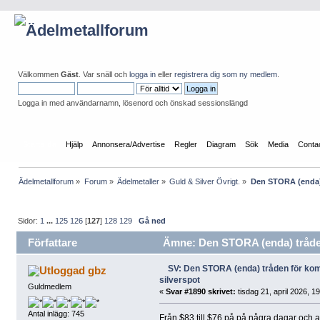
Välkommen
Gäst
. Var snäll och
logga in
eller
registrera dig som ny medlem
.
Logga in med användarnamn, lösenord och önskad sessionslängd
Startsida
Hjälp
Annonsera/Advertise
Regler
Diagram
Sök
Media
Conta
Ädelmetallforum
»
Forum
»
Ädelmetaller
»
Guld & Silver Övrigt.
»
Den STORA (enda) 
Sidor:
1
...
125
126
[
127
]
128
129
Gå ned
Författare
Ämne: Den STORA (enda) tråden
SV: Den STORA (enda) tråden för k
gbz
silverspot
Guldmedlem
«
Svar #1890 skrivet:
tisdag 21, april 2026, 1
Antal inlägg: 745
Från $83 till $76 på på några dagar och a