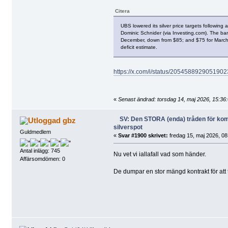
Citera
UBS lowered its silver price targets followi
Dominic Schnider (via Investing.com). The ba
December, down from $85; and $75 for March 2
deficit estimate.
https://x.com/i/status/205458892905190
«
Senast ändrad: torsdag 14, maj 2026, 15:36
SV: Den STORA (enda) tråden för k
gbz
silverspot
Guldmedlem
«
Svar #1900 skrivet:
fredag 15, maj 2026, 08
Antal inlägg: 745
Nu vet vi iallafall vad som händer.
Affärsomdömen: 0
De dumpar en stor mängd kontrakt för att t