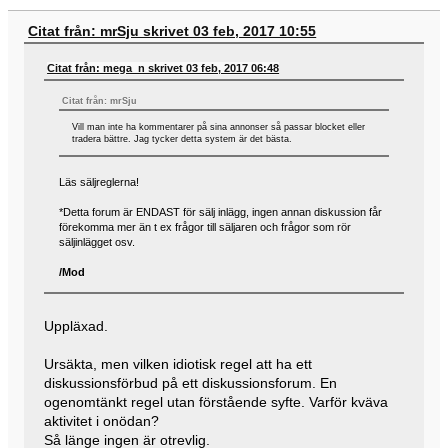
Citat från: mrSju skrivet 03 feb, 2017 10:55
Citat från: mega_n skrivet 03 feb, 2017 06:48
Citat från: mrSju
Vill man inte ha kommentarer på sina annonser så passar blocket eller
tradera bättre. Jag tycker detta system är det bästa.
Läs säljreglerna!
*Detta forum är ENDAST för sälj inlägg, ingen annan diskussion får
förekomma mer än t ex frågor till säljaren och frågor som rör
säljinlägget osv.
/Mod
Uppläxad.
Ursäkta, men vilken idiotisk regel att ha ett
diskussionsförbud på ett diskussionsforum. En
ogenomtänkt regel utan förstående syfte. Varför kväva
aktivitet i onödan?
Så länge ingen är otrevlig.