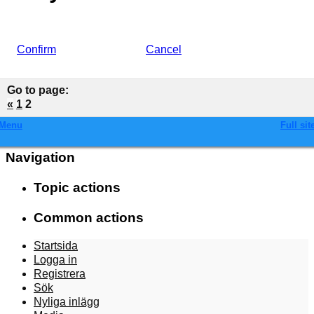
Confirm
Cancel
Go to page
:
«
1
2
Menu
Full sit
Navigation
Topic actions
Common actions
Startsida
Logga in
Registrera
Sök
Nyliga inlägg