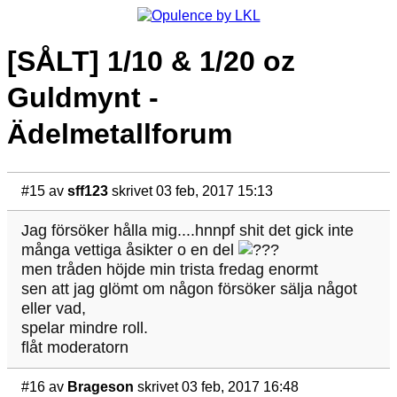
[SÅLT] 1/10 & 1/20 oz
Guldmynt -
Ädelmetallforum
#15
av
sff123
skrivet 03 feb, 2017 15:13
Jag försöker hålla mig....hnnpf shit det gick inte
många vettiga åsikter o en del
men tråden höjde min trista fredag enormt
sen att jag glömt om någon försöker sälja något
eller vad,
spelar mindre roll.
flåt moderatorn
#16
av
Brageson
skrivet 03 feb, 2017 16:48