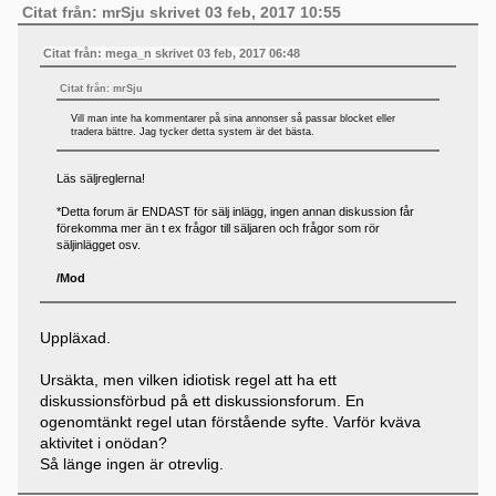
Citat från: mrSju skrivet 03 feb, 2017 10:55
Citat från: mega_n skrivet 03 feb, 2017 06:48
Citat från: mrSju
Vill man inte ha kommentarer på sina annonser så passar blocket eller
tradera bättre. Jag tycker detta system är det bästa.
Läs säljreglerna!
*Detta forum är ENDAST för sälj inlägg, ingen annan diskussion får
förekomma mer än t ex frågor till säljaren och frågor som rör
säljinlägget osv.
/Mod
Uppläxad.
Ursäkta, men vilken idiotisk regel att ha ett
diskussionsförbud på ett diskussionsforum. En
ogenomtänkt regel utan förstående syfte. Varför kväva
aktivitet i onödan?
Så länge ingen är otrevlig.