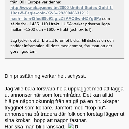
från '00 i Europe var denna:
http://www.ebay.com/itm/2000-United-States-Gold-1-
10oz-5-Eagle-coin-X2-6-/292004863121?
hash=item43fcd89c91:g:zZ8AAOSwnHZYgSPa
som
sålde för ~1435+110 i frakt. I USA verkar priserna ligga
mellan ~1200 och ~1600 + frakt (och ev. tull).
Jag tycker det är bra att forumet bidrar till diskussion och
sprider information till dess medlemmar, förutsatt att det
görs i god ton.
Din prissättning verkar helt schysst.
Jag ville bara försvara hela upplägget med att lägga
ut annonser här som forumtrådar. Det kan alltid
hjälpa någon okunnig från att gå på en nit. Skapar
trygghet som köpare. Jämfört med "Köp nu"-
annonserna på tradera där folk och företag lägger ut
sina krokar i hopp att någon fastnar.
Här
ska
man bli granskad.