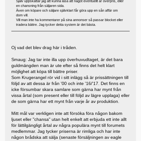
Själv uppskattar jag att kunna läsa att något eventuellt är överpris, eller
en chansning från säljaren sida.
Även om köpare och säljare självklart får göra upp en sån affär om
dom vill.
Vill man inte ha kommentarer på sina annonser så passar blocket eller
tradera bättre. Jag tycker detta system är det bästa.
Oj vad det blev drag här i tråden.
Smaug: Jag tar inte illa upp överhuvudtaget, är det bara
guldmängden man är ute efter så finns det helt klart
möjlighet att köpa till bättre priser.
Som Krugerangel rör vid i sitt inlägg så är prissättningen till
följd av att dessa är från '00 och inte '16/'17. Det finns en
icke försumbar skara samlare som gärna har mynt från
vissa årtal (som present eller till följd av lägre upplaga) eller
de som gärna har ett mynt från varje år av produktion.
Mitt mål var verkligen inte att försöka föra någon bakom
ljuset eller "chansa" utan helt enkelt att erbjuda ett inte allt
för lättilgängligt årtal av några populära mynt till forumets
medlemmar. Jag tycker priserna är rimliga och har inte
någon brådska att sälja (senaste försäljningen av eagle