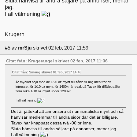
Sluta hänvisa till andra säljare på annonser, menar
jag.
I all välmening
Krugern
#5
av
mrSju
skrivet 02 feb, 2017 11:59
Citat från: Krugerangel skrivet 02 feb, 2017 11:36
Citat från: Smaug skrivet 01 feb, 2017 14:45
Är mycket nöjd med de 1/20 oz mynt du sålde till mig men tror att
intresset för 1/10 oz mynt för 1400kr är svalt då Tavex för tillfället säljer
flera olika 1/10 oz mynt under 1200kr.
I all välmening
Det är jättekul att annonsera ut numismatiska mynt och så
hänvisar medlemmar till andra sidor där det är billigare.
Tavex har knappast dessa två -00:or inne.
Sluta hänvisa till andra säljare på annonser, menar jag.
I all välmening