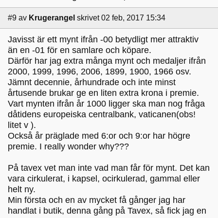
#9
av
Krugerangel
skrivet 02 feb, 2017 15:34
Javisst är ett mynt ifrån -00 betydligt mer attraktiv
än en -01 för en samlare och köpare.
Därför har jag extra många mynt och medaljer ifrån
2000, 1999, 1996, 2006, 1899, 1900, 1966 osv.
Jämnt decennie, århundrade och inte minst
årtusende brukar ge en liten extra krona i premie.
Vart mynten ifrån år 1000 ligger ska man nog fråga
dåtidens europeiska centralbank, vaticanen(obs!
litet v ).
Också år präglade med 6:or och 9:or har högre
premie. I really wonder why???
På tavex vet man inte vad man får för mynt. Det kan
vara cirkulerat, i kapsel, ocirkulerad, gammal eller
helt ny.
Min första och en av mycket få gånger jag har
handlat i butik, denna gång på Tavex, så fick jag en