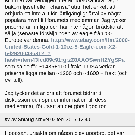
Mitt mål var verkligen inte att försöka föra någon
bakom ljuset eller "chansa" utan helt enkelt att
erbjuda ett inte allt för lättilgängligt årtal av några
populära mynt till forumets medlemmar. Jag tycker
priserna är rimliga och har inte någon brådska att
sälja (senaste försäljningen av eagle från '00 i
Europe var denna:
http://www.ebay.com/itm/2000-
United-States-Gold-1-10oz-5-Eagle-coin-X2-
6-/292004863121?
hash=item43fcd89c91:g:zZ8AAOSwnHZYgSPa
som sålde för ~1435+110 i frakt. I USA verkar
priserna ligga mellan ~1200 och ~1600 + frakt (och
ev. tull).
Jag tycker det är bra att forumet bidrar till
diskussion och sprider information till dess
medlemmar, förutsatt att det görs i god ton.
#7
av
Smaug
skrivet 02 feb, 2017 12:43
Hoppsan, ursäkta om någon blev upprörd, det var