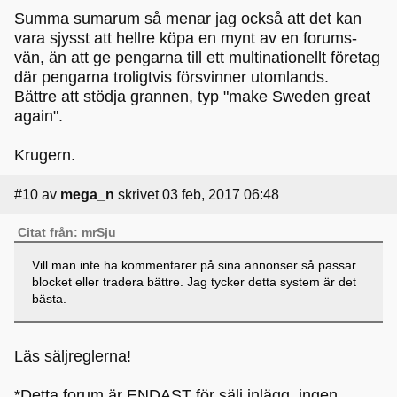
Summa sumarum så menar jag också att det kan
vara sjysst att hellre köpa en mynt av en forums-
vän, än att ge pengarna till ett multinationellt företag
där pengarna troligtvis försvinner utomlands.
Bättre att stödja grannen, typ "make Sweden great
again".
Krugern.
#10
av
mega_n
skrivet 03 feb, 2017 06:48
Citat från: mrSju
Vill man inte ha kommentarer på sina annonser så passar
blocket eller tradera bättre. Jag tycker detta system är det
bästa.
Läs säljreglerna!
*Detta forum är ENDAST för sälj inlägg, ingen