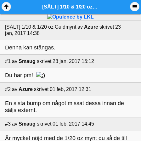
[SÅLT] 1/10 & 1/20 oz Guldmynt - Ädelmetallforum
[SÅLT] 1/10 & 1/20 oz Guldmynt
av
Azure
skrivet 23
jan, 2017 14:38
Denna kan stängas.
#1
av
Smaug
skrivet 23 jan, 2017 15:12
Du har pm!
#2
av
Azure
skrivet 01 feb, 2017 12:31
En sista bump om något missat dessa innan de
säljs externt.
#3
av
Smaug
skrivet 01 feb, 2017 14:45
Är mycket nöjd med de 1/20 oz mynt du sålde till