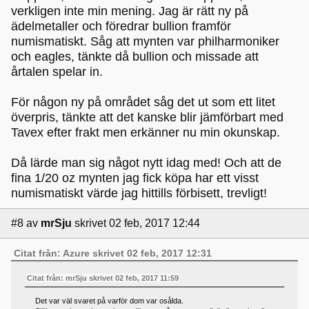
verkligen inte min mening. Jag är rätt ny på
ädelmetaller och föredrar bullion framför
numismatiskt. Såg att mynten var philharmoniker
och eagles, tänkte då bullion och missade att
årtalen spelar in.
För någon ny på området såg det ut som ett litet
överpris, tänkte att det kanske blir jämförbart med
Tavex efter frakt men erkänner nu min okunskap.
Då lärde man sig något nytt idag med! Och att de
fina 1/20 oz mynten jag fick köpa har ett visst
numismatiskt värde jag hittills förbisett, trevligt!
#8
av
mrSju
skrivet 02 feb, 2017 12:44
Citat från: Azure skrivet 02 feb, 2017 12:31
Citat från: mrSju skrivet 02 feb, 2017 11:59
Det var väl svaret på varför dom var osålda.