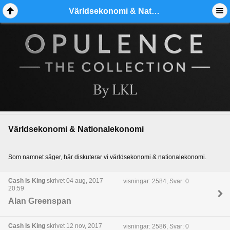
Världsekonomi & Nationalekonomi - Ädelmetallforum
Världsekonomi & Nationalekonomi
Som namnet säger, här diskuterar vi världsekonomi & nationalekonomi.
Cash Is King
skrivet 04 aug, 2017
visningar: 2584, Svar: 0
20:59
Alan Greenspan
Cash Is King
skrivet 12 nov, 2017
visningar: 2586, Svar: 0