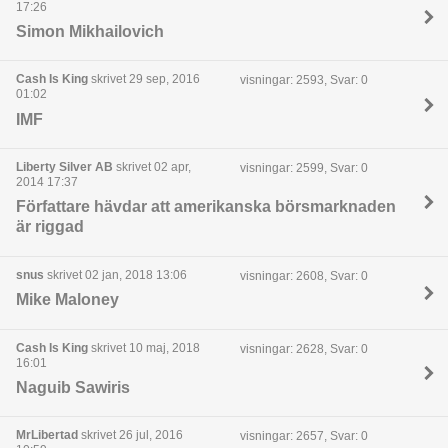
17:26
Simon Mikhailovich
Cash Is King
skrivet 29 sep, 2016
visningar: 2593, Svar: 0
01:02
IMF
Liberty Silver AB
skrivet 02 apr,
visningar: 2599, Svar: 0
2014 17:37
Författare hävdar att amerikanska börsmarknaden
är riggad
snus
skrivet 02 jan, 2018 13:06
visningar: 2608, Svar: 0
Mike Maloney
Cash Is King
skrivet 10 maj, 2018
visningar: 2628, Svar: 0
16:01
Naguib Sawiris
MrLibertad
skrivet 26 jul, 2016
visningar: 2657, Svar: 0