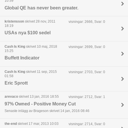
10:59
Global QE has never been greater.
kristensson
skrivet 28 nov, 2011
visningar: 2666, Svar: 0
18:19
USAs nya $100 sedel
Cash Is King
skrivet 10 maj, 2018
visningar: 2699, Svar: 0
15:25
Buffett Indicator
Cash Is King
skrivet 11 sep, 2015
visningar: 2703, Svar: 0
01:58
Eric Sprott
arevaco
skrivet 13 jan, 2016 18:55
visningar: 2712, Svar: 1
97% Owned - Positive Money Cut
Senaste inlägg av Brageson skrivet 14 jan, 2016 08:46
the-end
skrivet 17 mar, 2013 10:03
visningar: 2714, Svar: 0