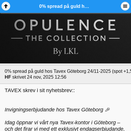
0% spread på guld hos Tavex Göteborg 24/11-2025 (spot +1,5%) - Ädelmetallforum
0% spread på guld hos Tavex Göteborg 24/11-2025 (spot +1
HF
skrivet 24 nov, 2025 12:56
TAVEX skrev i sit nyhetsbrev::
Invigningserbjudande hos Tavex Göteborg 🎉
Idag öppnar vi vårt nya Tavex-kontor i Göteborg –
och det firar vi med ett exklusivt endagserbjudande,