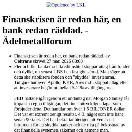
Finanskrisen är redan här, en
bank redan räddad. -
Ädelmetallforum
Finanskrisen är redan här, en bank redan räddad.
av
Coltrane
skrivet 27 mar, 2026 08:03
Fler och fler banker och kreditinstitut stoppar uttag från fonder
och dylikt, nu senast UBS i en fastighetsfond. Man säger att
detta ska stabilisera fonden och "skydda" investerarna.
Tidigare har även Apollo, KKR, Ares m.fl. stoppat uttag efter
att investerare begärt ut mellan 5-11% av tillgångarna.
FED röstade igår igenom ett undantag där Morgan Stanley får
köpa sina egna tillgångar, det finns uttryckligen lagar som
förbjuder detta. Det handlar om över 1.5 BILJONER dollar.
Det var ett extremt oenigt resultat, 4-3, något som inte hänt
sedan 90-talet. Det här bekräftar återigen att Fed är ett
intrument för att skydda banker och de rika på bekostnad av
det finansiella systemets säkerhet och gemene man.