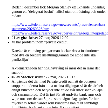
Redan i december fick Morgan Stanley ett liknande undantag
genom ett "delegerat beslut", alltså utan omröstning och under
radarn.
https://www.federalreserve.gov/newsevents/pressreleases/barr-
statement-20260326.htm
https://www.federalreserve.gov/supervisionreg/legalinterpretat
#1
av
gbz
skrivet 27 mar, 2026 12:02
Vi har problem inom ”private credit”.
Kanske är en mäng pengar man backar dessa institutioner
med dvs en bredare insättningsgaranti för att de inte ska
paniksälja?
Aktiemarknaden har hög hävstång så rasar det så rasar det
snabbt!
#2
av
Stacker
skrivet 27 mar, 2026 15:13
Angående det där med Private credit och att de bolagen
stoppar kunderna från att ta ut sina tillgångar så är det är helt
enligt villkoren och betyder inte att de står inför snar kollaps
och sammanbrott. Det är just för att undvika bank runs och
wipe out som de satt 5 proc som något slags gräns för hur
mycket av totala värdet som kunderna kan ta ut samtidigt.
Upplägget är sådant att de inte tål stora uttag.