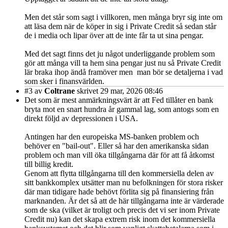
Men det står som sagt i villkoren, men många bryr sig inte om
att läsa dem när de köper in sig i Private Credit så sedan står
de i media och lipar över att de inte får ta ut sina pengar.
Med det sagt finns det ju något underliggande problem som
gör att många vill ta hem sina pengar just nu så Private Credit
lär braka ihop ändå framöver men man bör se detaljerna i vad
som sker i finansvärlden.
#3
av
Coltrane
skrivet 29 mar, 2026 08:46
Det som är mest anmärkningsvärt är att Fed tillåter en bank
bryta mot en snart hundra år gammal lag, som antogs som en
direkt följd av depressionen i USA.
Antingen har den europeiska MS-banken problem och
behöver en "bail-out". Eller så har den amerikanska sidan
problem och man vill öka tillgångarna där för att få åtkomst
till billig kredit.
Genom att flytta tillgångarna till den kommersiella delen av
sitt bankkomplex utsätter man nu befolkningen för stora risker
där man tidigare hade behövt förlita sig på finansiering från
marknanden. Är det så att de här tillgångarna inte är värderade
som de ska (vilket är troligt och precis det vi ser inom Private
Credit nu) kan det skapa extrem risk inom det kommersiella