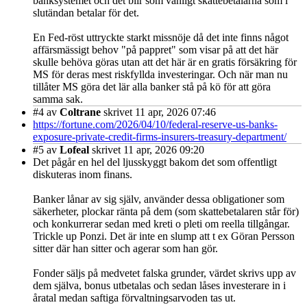
banksystemet och det blir som vanligt skattebetalarna som i
slutändan betalar för det.
En Fed-röst uttryckte starkt missnöje då det inte finns något
affärsmässigt behov "på pappret" som visar på att det här
skulle behöva göras utan att det här är en gratis försäkring för
MS för deras mest riskfyllda investeringar. Och när man nu
tillåter MS göra det lär alla banker stå på kö för att göra
samma sak.
#4
av
Coltrane
skrivet 11 apr, 2026 07:46
https://fortune.com/2026/04/10/federal-reserve-us-banks-
exposure-private-credit-firms-insurers-treasury-department/
#5
av
Lofeal
skrivet 11 apr, 2026 09:20
Det pågår en hel del ljusskyggt bakom det som offentligt
diskuteras inom finans.
Banker lånar av sig själv, använder dessa obligationer som
säkerheter, plockar ränta på dem (som skattebetalaren står för)
och konkurrerar sedan med kreti o pleti om reella tillgångar.
Trickle up Ponzi. Det är inte en slump att t ex Göran Persson
sitter där han sitter och agerar som han gör.
Fonder säljs på medvetet falska grunder, värdet skrivs upp av
dem själva, bonus utbetalas och sedan låses investerare in i
åratal medan saftiga förvaltningsarvoden tas ut.