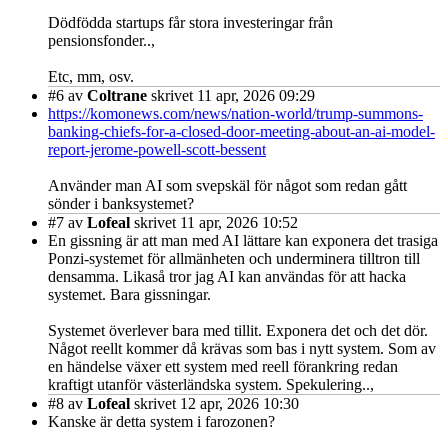
Dödfödda startups får stora investeringar från
pensionsfonder..,
Etc, mm, osv.
#6
av
Coltrane
skrivet 11 apr, 2026 09:29
https://komonews.com/news/nation-world/trump-summons-
banking-chiefs-for-a-closed-door-meeting-about-an-ai-model-
report-jerome-powell-scott-bessent
Använder man AI som svepskäl för något som redan gått
sönder i banksystemet?
#7
av
Lofeal
skrivet 11 apr, 2026 10:52
En gissning är att man med AI lättare kan exponera det trasiga
Ponzi-systemet för allmänheten och underminera tilltron till
densamma. Likaså tror jag AI kan användas för att hacka
systemet. Bara gissningar.
Systemet överlever bara med tillit. Exponera det och det dör.
Något reellt kommer då krävas som bas i nytt system. Som av
en händelse växer ett system med reell förankring redan
kraftigt utanför västerländska system. Spekulering..,
#8
av
Lofeal
skrivet 12 apr, 2026 10:30
Kanske är detta system i farozonen?