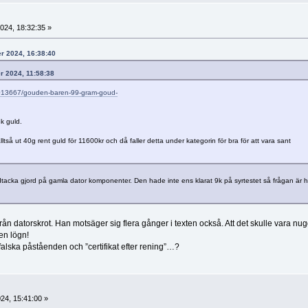
24, 18:32:35 »
er 2024, 16:38:40
r 2024, 11:58:38
1013667/gouden-baren-99-gram-goud-
k guld.
ltså ut 40g rent guld för 11600kr och då faller detta under kategorin för bra för att vara sant
acka gjord på gamla dator komponenter. Den hade inte ens klarat 9k på syrtestet så frågan är h
rån datorskrot. Han motsäger sig flera gånger i texten också. Att det skulle vara nug
en lögn!
falska påståenden och ”certifikat efter rening”…?
24, 15:41:00 »