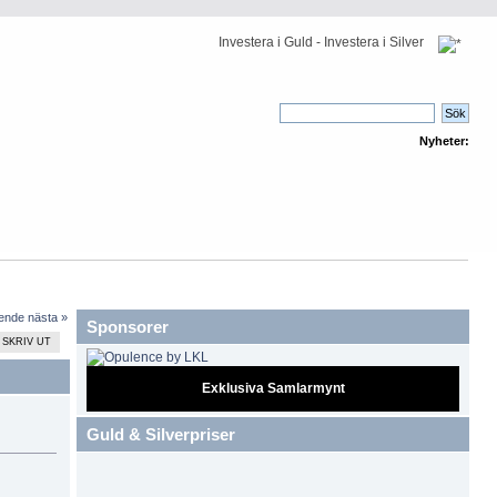
Investera i Guld - Investera i Silver
Nyheter:
ående
nästa »
Sponsorer
SKRIV UT
Exklusiva Samlarmynt
Guld & Silverpriser