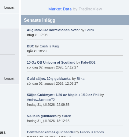
Loggat
Market Data
by TradingView
Senaste Inlägg
Augusti2026: korrektionen över?
by
Sarek
Idag
kl. 17:08
BBC
by
Cash Is King
Igår
kl. 18:29
10 Oz QB Unicorn of Scotland
by
Kalle4001
söndag 02, augusti 2026, 17:12:27
Loggat
Guld säljes. 10 g guldtacka.
by
Birka
söndag 02, augusti 2026, 12:05:27
Säljes Guldmynt: 1/20 oz Maple + 1/10 oz Phil
by
AndrewJackson72
fredag 31, juli 2026, 22:09:56
500 Kilo guldtacka
by
Sarek
fredag 31, juli 2026, 18:12:15
vara
Centralbankernas guldhandel
by
PreciousTrades
torsdag 30, juli 2026, 17:25:24