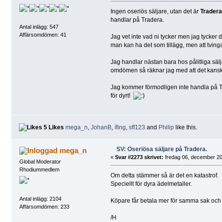
Ingen oseriös säljare, utan det är
Trader
handlar på Tradera.
Antal inlägg: 547
Affärsomdömen: 41
Jag vet inte vad ni tycker men jag tycker d
man kan ha det som tillägg, men att tvinga
Jag handlar nästan bara hos pålitliga sälj
omdömen så räknar jag med att det kanske
Jag kommer förmodligen inte handla på T
för dyrt!
5 Likes
mega_n
,
JohanB
,
ífing
,
sff123
and
Philip
like this.
SV: Oseriösa säljare på Tradera.
mega_n
«
Svar #2273 skrivet:
fredag 06, december 20
Global Moderator
Rhodiummedlem
Om detta stämmer så är det en katastrof.
Speciellt för dyra ädelmetaller.
Antal inlägg: 2104
Köpare får betala mer för samma sak och s
Affärsomdömen: 233
/H