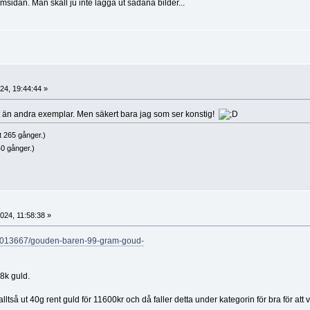
sidan. Man skall ju inte lägga ut sådana bilder...
24, 19:44:44 »
ut än andra exemplar. Men säkert bara jag som ser konstig!
t 265 gånger.)
0 gånger.)
24, 11:58:38 »
51013667/gouden-baren-99-gram-goud-
8k guld.
lltså ut 40g rent guld för 11600kr och då faller detta under kategorin för bra för att 