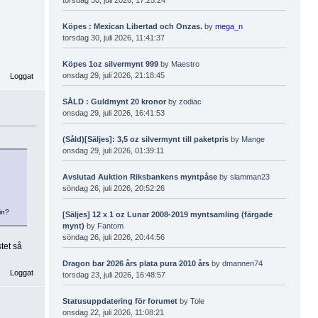
Köpes : Mexican Libertad och Onzas.
by
mega_n
torsdag 30, juli 2026, 11:41:37
Köpes 1oz silvermynt 999
by
Maestro
onsdag 29, juli 2026, 21:18:45
Loggat
SÅLD : Guldmynt 20 kronor
by
zodiac
onsdag 29, juli 2026, 16:41:53
(Såld)[Säljes]: 3,5 oz silvermynt till paketpris
by
Mange
onsdag 29, juli 2026, 01:39:11
Avslutad Auktion Riksbankens myntpåse
by
slamman23
söndag 26, juli 2026, 20:52:26
in?
[Säljes] 12 x 1 oz Lunar 2008-2019 myntsamling (färgade
mynt)
by
Fantom
söndag 26, juli 2026, 20:44:56
tet så
Dragon bar 2026 års plata pura 2010 års
by
dmannen74
Loggat
torsdag 23, juli 2026, 16:48:57
Statusuppdatering för forumet
by
Tole
onsdag 22, juli 2026, 11:08:21