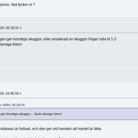
ljerna. Vad tycker ni ?
24, 02:18:31 »
ngen ger konstiga skuggor, eller avsaknad av skuggor höger sida kl 1-2
larviga foton!
24, 16:36:33 »
er 2024, 02:18:31
ger konstiga skuggor... Jävla slarviga foton!
 skärpan är hyfsad, och den ger vid handen att myntet är äkta.