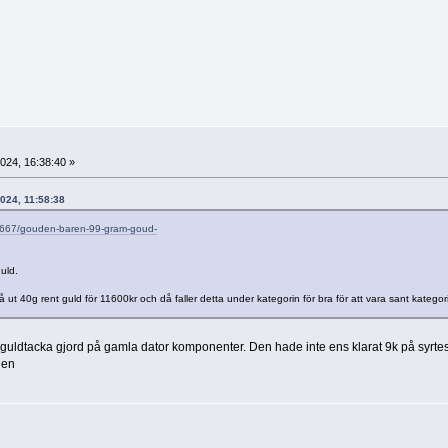
24, 16:38:40 »
2024, 11:58:38
3667/gouden-baren-99-gram-goud-
uld.
å ut 40g rent guld för 11600kr och då faller detta under kategorin för bra för att vara sant kategor
ldtacka gjord på gamla dator komponenter. Den hade inte ens klarat 9k på syrtes
gen