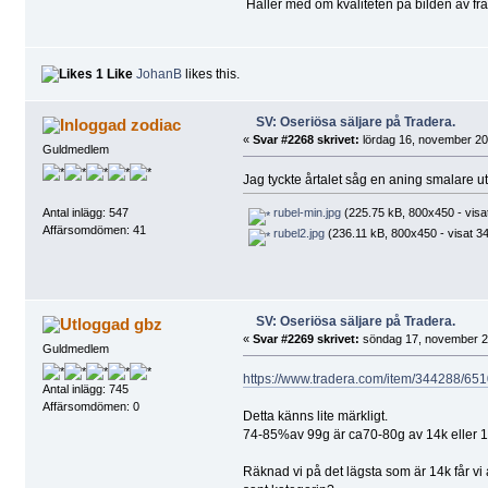
Håller med om kvaliteten på bilden av fram
1 Like
JohanB
likes this.
SV: Oseriösa säljare på Tradera.
zodiac
«
Svar #2268 skrivet:
lördag 16, november 20
Guldmedlem
Jag tyckte årtalet såg en aning smalare 
Antal inlägg: 547
rubel-min.jpg
(225.75 kB, 800x450 - visa
Affärsomdömen: 41
rubel2.jpg
(236.11 kB, 800x450 - visat 34
SV: Oseriösa säljare på Tradera.
gbz
«
Svar #2269 skrivet:
söndag 17, november 20
Guldmedlem
https://www.tradera.com/item/344288/6
Antal inlägg: 745
Affärsomdömen: 0
Detta känns lite märkligt.
74-85%av 99g är ca70-80g av 14k eller 1
Räknad vi på det lägsta som är 14k får vi a