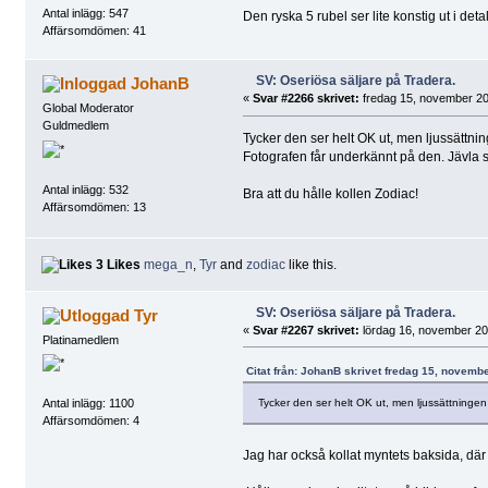
Antal inlägg: 547
Den ryska 5 rubel ser lite konstig ut i deta
Affärsomdömen: 41
SV: Oseriösa säljare på Tradera.
JohanB
«
Svar #2266 skrivet:
fredag 15, november 20
Global Moderator
Guldmedlem
Tycker den ser helt OK ut, men ljussättni
Fotografen får underkännt på den. Jävla s
Antal inlägg: 532
Bra att du hålle kollen Zodiac!
Affärsomdömen: 13
3 Likes
mega_n
,
Tyr
and
zodiac
like this.
SV: Oseriösa säljare på Tradera.
Tyr
«
Svar #2267 skrivet:
lördag 16, november 20
Platinamedlem
Citat från: JohanB skrivet fredag 15, novemb
Tycker den ser helt OK ut, men ljussättningen 
Antal inlägg: 1100
Affärsomdömen: 4
Jag har också kollat myntets baksida, där