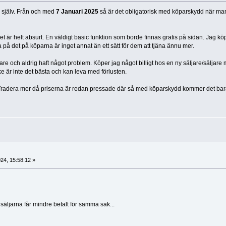
a
själv. Från och med
7 Januari 2025
så är det obligatorisk med köparskydd när ma
et är helt absurt. En väldigt basic funktion som borde finnas gratis på sidan. Jag köp
 på det på köparna är inget annat än ett sätt för dem att tjäna ännu mer.
are och aldrig haft något problem. Köper jag något billigt hos en ny säljare/säljare 
 är inte det bästa och kan leva med förlusten.
radera mer då priserna är redan pressade där så med köparskydd kommer det bara 
24, 15:58:12 »
äljarna får mindre betalt för samma sak...