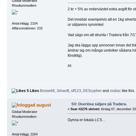
Global Moderator
Rhodiummedlem
2 kr + 5% av ordervärdet extra avgift för 
Det innebär exempelvis att en 1kg silvertac
Antal inlägg: 2104
ur säljarens synvinkel.
Affärsomdömen: 233
Vad sägs om att strunta i Tradera från 7/1
Jag ska lägga upp annonser innan det trä
ändrar sig om många undviker sådana här 
försiktig).
/H
5 Likes
Bosse68
,
JohanB
,
sff123
,
DEScypher
and
zodiac
like this.
SV: Oseriösa säljare på Tradera.
august
«
Svar #2276 skrivet:
lördag 07, december 20
Global Moderator
Rhodiummedlem
Gynna er lokala LCS…
Antal inlägg: 2264