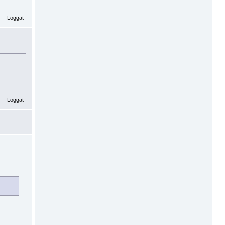
Loggat
Loggat