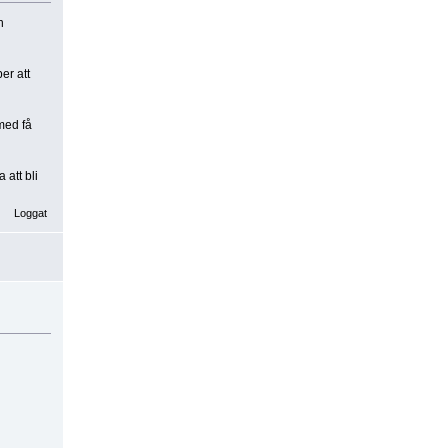
n
er att
med få
att bli
Loggat