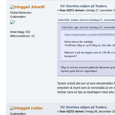
SV: Oseriösa säljare på Tradera.
JohanB
«
Svar #2271 skrivet:
söndag 17, november 20
Global Moderator
Guldmedlem
Citat från: zodiac skrivet söndag 17, novemb
Citat från: gbz skrivet söndag 17, novembe
Antal inlägg: 532
https://www.tradera.com/item/344288/65
Affärsomdömen: 13
Detta känns lite märkligt.
74-85%av 99g är ca70-80g av 14k eller 18
Räknad vi på det lägsta som är 14k får vi al
kategorin?
Såg en annan annons gällande liknande guldt
mycket guld där är i egentligen
Tycker också det ser ut som skrotsmältor f
smycken & mynt som är nersmälta är en r
Verkar vara en typ av bedrägeri med alla 
SV: Oseriösa säljare på Tradera.
zodiac
«
Svar #2272 skrivet:
fredag 06, december 20
Guldmedlem