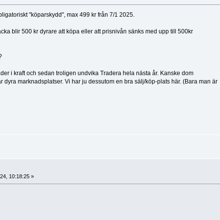
obligatoriskt "köparskydd", max 499 kr från 7/1 2025.
ka blir 500 kr dyrare att köpa eller att prisnivån sänks med upp till 500kr
?
der i kraft och sedan troligen undvika Tradera hela nästa år. Kanske dom
dyra marknadsplatser. Vi har ju dessutom en bra sälj/köp-plats här. (Bara man är
24, 10:18:25 »