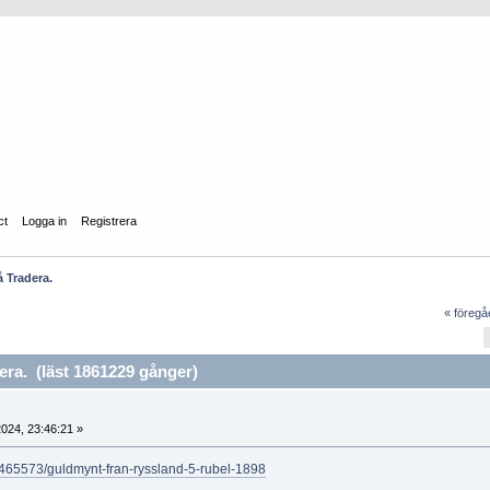
ct
Logga in
Registrera
å Tradera.
« föreg
ra. (läst 1861229 gånger)
024, 23:46:21 »
1465573/guldmynt-fran-ryssland-5-rubel-1898