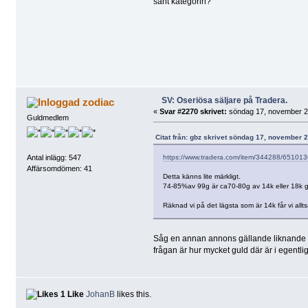
sant kategorin?
SV: Oseriösa säljare på Tradera.
zodiac
«
Svar #2270 skrivet:
söndag 17, november 20
Guldmedlem
Citat från: gbz skrivet söndag 17, november 
https://www.tradera.com/item/344288/65101
Antal inlägg: 547
Affärsomdömen: 41
Detta känns lite märkligt.
74-85%av 99g är ca70-80g av 14k eller 18k g
Räknad vi på det lägsta som är 14k får vi allts
Såg en annan annons gällande liknande gu
frågan är hur mycket guld där är i egentli
1 Like
JohanB
likes this.