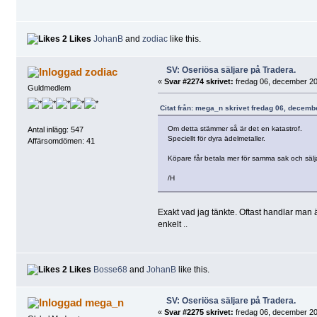
2 Likes
JohanB
and
zodiac
like this.
SV: Oseriösa säljare på Tradera.
zodiac
«
Svar #2274 skrivet:
fredag 06, december 20
Guldmedlem
Citat från: mega_n skrivet fredag 06, decemb
Om detta stämmer så är det en katastrof.
Antal inlägg: 547
Speciellt för dyra ädelmetaller.
Affärsomdömen: 41
Köpare får betala mer för samma sak och sälja
/H
Exakt vad jag tänkte. Oftast handlar man äd
enkelt ..
2 Likes
Bosse68
and
JohanB
like this.
SV: Oseriösa säljare på Tradera.
mega_n
«
Svar #2275 skrivet:
fredag 06, december 20