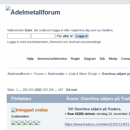
Välkommen
Gäst
. Var snäll och
logga in
eller
registrera dig som ny medlem
.
Logga in med användarnamn, lösenord och önskad sessionslängd
Startsida
Hjälp
Annonsera/Advertise
Regler
Diagram
Sök
Media
Conta
Ädelmetallforum
»
Forum
»
Ädelmetaller
»
Guld & Silver Övrigt.
»
Oseriösa säljare p
Sidor:
1
...
150
151
[
152
]
153
154
...
167
Gå ned
Författare
Ämne: Oseriösa säljare på Trade
SV: Oseriösa säljare på Tradera.
zodiac
«
Svar #2265 skrivet:
torsdag 14, november 2
Guldmedlem
https://www.tradera.com/item/220211/65