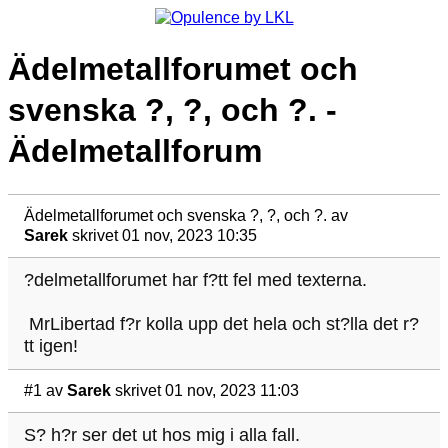
Ädelmetallforumet och
svenska ?, ?, och ?. -
Ädelmetallforum
Ädelmetallforumet och svenska ?, ?, och ?.
av
Sarek
skrivet 01 nov, 2023 10:35
?delmetallforumet har f?tt fel med texterna.
MrLibertad f?r kolla upp det hela och st?lla det r?
tt igen!
#1
av
Sarek
skrivet 01 nov, 2023 11:03
S? h?r ser det ut hos mig i alla fall.