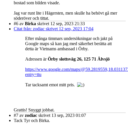
bostad som bilden visade.
Jag var runt lite i Hägersten, men skulle ha behövt gå mer
söderöver och tittat.
#6
av
Birka
skrivet 12 sep, 2023 21:33
Citat från: zodiac skrivet 12 sep, 2023 17:04
Efter många timmars undersökningar och jakt på
Google maps så kan jag med säkerhet berätta att
detta är Vietnams ambassad i Örby.
Adressen är
Örby slottsväg 26, 125 71 Älvsjö
https://www.google.com/maps/@59.2819559,18.03113
entry=ttu
Tar tacksamt emot mitt pris.
Grattis! Snyggt jobbat.
#7
av
zodiac
skrivet 13 sep, 2023 01:07
Tack Tyr och Birka.