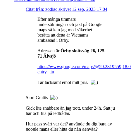
Citat från: zodiac skrivet 12 sep, 2023 17:04
Efter många timmars
undersökningar och jakt på Google
maps så kan jag med säkerhet
berätta att detta är Vietnams
ambassad i Örby.
Adressen är
Örby slottsväg 26, 125
71 Älvsjö
https://www.google.com/maps/@59.2819559,18.
entry=ttu
Tar tacksamt emot mitt pris.
Stort Grattis
Gick lite snabbare än jag trott, under 24h. Satt ju
här och fila på ledtrådar.
Hur pass svårt var det? använde du dig bara av
google maps eller hitta du nån genväg?