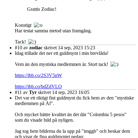
Grattis Zodiac!
Konstigt
Har testat samma metod utan framgång.
Tack!
#10
av
zodiac
skrivet 14 sep, 2023 15:23
Idag trillade det ner ett guldmynt i min brevlåda!
Vem än den mystiska medlemmen är. Stort tack!
https://ibb.co/2S3V5nW
https://ibb.co/bdZdVLQ
#11
av
Tyr
skrivet 14 sep, 2023 16:05
Det var ett riktigt fint guldmynt du fick hem av den "mystiske
medlemmen på Äf".
Och mycket bättre kvalitet än det där "Colombia 5 pesos"
som du visade bild på nyligen.
Jag tog hem bilderna du la upp på "imggb" och beskar dem
och visar de fina guldmyntet nedan: