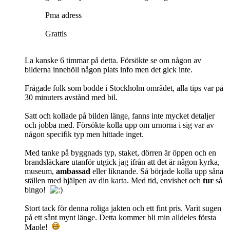
Pma adress
Grattis
La kanske 6 timmar på detta. Försökte se om någon av
bilderna innehöll någon plats info men det gick inte.
Frågade folk som bodde i Stockholm området, alla tips var på
30 minuters avstånd med bil.
Satt och kollade på bilden länge, fanns inte mycket detaljer
och jobba med. Försökte kolla upp om urnorna i sig var av
någon specifik typ men hittade inget.
Med tanke på byggnads typ, staket, dörren är öppen och en
brandsläckare utanför utgick jag ifrån att det är någon kyrka,
museum,
ambassad
eller liknande. Så började kolla upp såna
ställen med hjälpen av din karta. Med tid, envishet och
tur
så
bingo!
Stort tack för denna roliga jakten och ett fint pris. Varit sugen
på ett sånt mynt länge. Detta kommer bli min alldeles första
Maple!