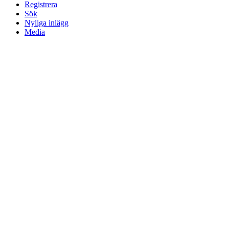
Registrera
Sök
Nyliga inlägg
Media