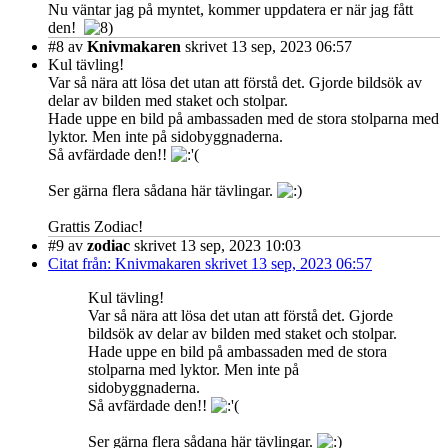
Nu väntar jag på myntet, kommer uppdatera er när jag fått
den!
#8
av
Knivmakaren
skrivet 13 sep, 2023 06:57
Kul tävling!
Var så nära att lösa det utan att förstå det. Gjorde bildsök av
delar av bilden med staket och stolpar.
Hade uppe en bild på ambassaden med de stora stolparna med
lyktor. Men inte på sidobyggnaderna.
Så avfärdade den!!
Ser gärna flera sådana här tävlingar.
Grattis Zodiac!
#9
av
zodiac
skrivet 13 sep, 2023 10:03
Citat från: Knivmakaren skrivet 13 sep, 2023 06:57
Kul tävling!
Var så nära att lösa det utan att förstå det. Gjorde
bildsök av delar av bilden med staket och stolpar.
Hade uppe en bild på ambassaden med de stora
stolparna med lyktor. Men inte på
sidobyggnaderna.
Så avfärdade den!!
Ser gärna flera sådana här tävlingar.