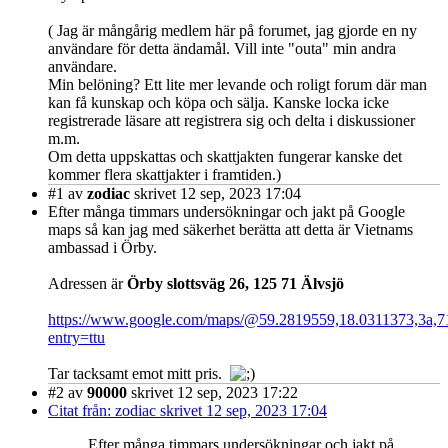
( Jag är mångårig medlem här på forumet, jag gjorde en ny
användare för detta ändamål. Vill inte "outa" min andra
användare.
Min belöning? Ett lite mer levande och roligt forum där man
kan få kunskap och köpa och sälja. Kanske locka icke
registrerade läsare att registrera sig och delta i diskussioner
m.m.
Om detta uppskattas och skattjakten fungerar kanske det
kommer flera skattjakter i framtiden.)
#1
av
zodiac
skrivet 12 sep, 2023 17:04
Efter många timmars undersökningar och jakt på Google
maps så kan jag med säkerhet berätta att detta är Vietnams
ambassad i Örby.
Adressen är
Örby slottsväg 26, 125 71 Älvsjö
https://www.google.com/maps/@59.2819559,18.0311373,3a,
entry=ttu
Tar tacksamt emot mitt pris.
#2
av
90000
skrivet 12 sep, 2023 17:22
Citat från: zodiac skrivet 12 sep, 2023 17:04
Efter många timmars undersökningar och jakt på