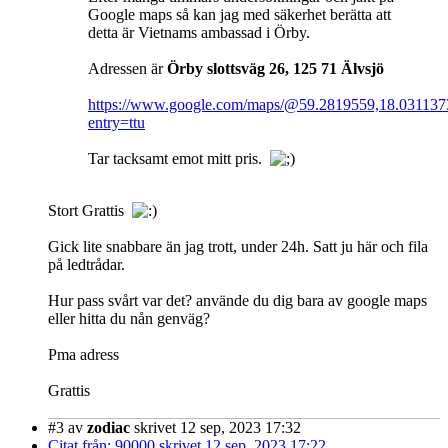
Google maps så kan jag med säkerhet berätta att
detta är Vietnams ambassad i Örby.
Adressen är
Örby slottsväg 26, 125 71 Älvsjö
https://www.google.com/maps/@59.2819559,18.03113
entry=ttu
Tar tacksamt emot mitt pris.
Stort Grattis
Gick lite snabbare än jag trott, under 24h. Satt ju här och fila
på ledtrådar.
Hur pass svårt var det? använde du dig bara av google maps
eller hitta du nån genväg?
Pma adress
Grattis
#3
av
zodiac
skrivet 12 sep, 2023 17:32
Citat från: 90000 skrivet 12 sep, 2023 17:22