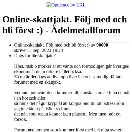
Online-skattjakt. Följ med och
bli först :) - Ädelmetallforum
Online-skattjakt. Följ med och bli först :)
av
90000
skrivet 11 sep, 2023 18:24
Dags för lite skattjakt?
Höst, rusk o mörker är att vänta och förmodligen går Sveriges
ekonomi åt det mörkare hållet också.
Så nu är det dags att liva upp livet lite och samtidigt få fart
forumet med en skattjakt.
Vet inte hur svårt detta kommer bli, kanske som att hitta en nål
i en höstack eller
så finns det något kryphål att koppla bild till rätt adress som
jag inte tänkt på. Eller så finns
det nån som redan känner igen platsen.. Men men, gör ett
försök.
Forummedlemmen som kommer först med det rätta svaret i