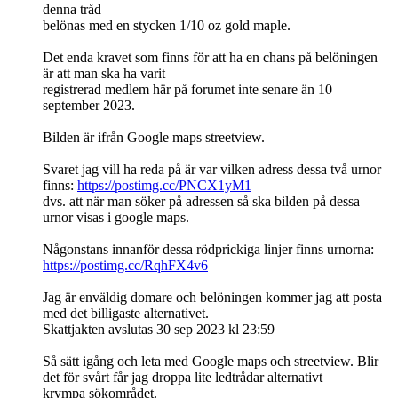
denna tråd
belönas med en stycken 1/10 oz gold maple.
Det enda kravet som finns för att ha en chans på belöningen
är att man ska ha varit
registrerad medlem här på forumet inte senare än 10
september 2023.
Bilden är ifrån Google maps streetview.
Svaret jag vill ha reda på är var vilken adress dessa två urnor
finns:
https://postimg.cc/PNCX1yM1
dvs. att när man söker på adressen så ska bilden på dessa
urnor visas i google maps.
Någonstans innanför dessa rödprickiga linjer finns urnorna:
https://postimg.cc/RqhFX4v6
Jag är enväldig domare och belöningen kommer jag att posta
med det billigaste alternativet.
Skattjakten avslutas 30 sep 2023 kl 23:59
Så sätt igång och leta med Google maps och streetview. Blir
det för svårt får jag droppa lite ledtrådar alternativt
krympa sökområdet.