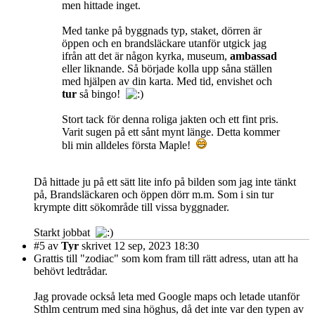
men hittade inget.
Med tanke på byggnads typ, staket, dörren är
öppen och en brandsläckare utanför utgick jag
ifrån att det är någon kyrka, museum,
ambassad
eller liknande. Så började kolla upp såna ställen
med hjälpen av din karta. Med tid, envishet och
tur
så bingo!
Stort tack för denna roliga jakten och ett fint pris.
Varit sugen på ett sånt mynt länge. Detta kommer
bli min alldeles första Maple!
Då hittade ju på ett sätt lite info på bilden som jag inte tänkt
på, Brandsläckaren och öppen dörr m.m. Som i sin tur
krympte ditt sökområde till vissa byggnader.
Starkt jobbat
#5
av
Tyr
skrivet 12 sep, 2023 18:30
Grattis till "zodiac" som kom fram till rätt adress, utan att ha
behövt ledtrådar.
Jag provade också leta med Google maps och letade utanför
Sthlm centrum med sina höghus, då det inte var den typen av