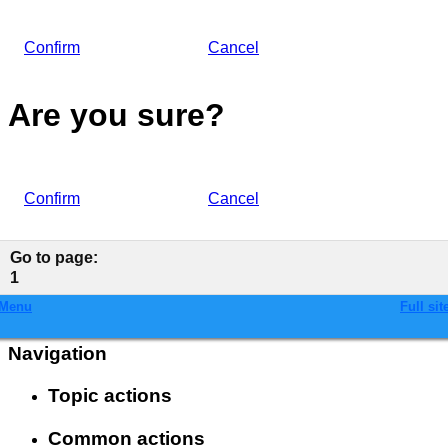
Confirm
Cancel
Are you sure?
Confirm
Cancel
Go to page
:
1
Menu
Full sit
Navigation
Topic actions
Common actions