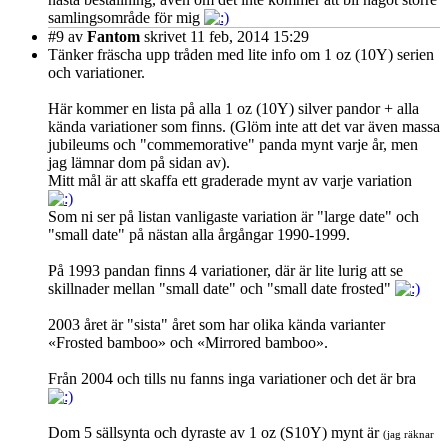
samlingsområde för mig
#9
av
Fantom
skrivet 11 feb, 2014 15:29
Tänker fräscha upp tråden med lite info om 1 oz (10Y) serien
och variationer.
Här kommer en lista på alla 1 oz (10Y) silver pandor + alla
kända variationer som finns. (Glöm inte att det var även massa
jubileums och "commemorative" panda mynt varje år, men
jag lämnar dom på sidan av).
Mitt mål är att skaffa ett graderade mynt av varje variation
Som ni ser på listan vanligaste variation är "large date" och
"small date" på nästan alla årgångar 1990-1999.
På 1993 pandan finns 4 variationer, där är lite lurig att se
skillnader mellan "small date" och "small date frosted"
2003 året är "sista" året som har olika kända varianter
«Frosted bamboo» och «Mirrored bamboo».
Från 2004 och tills nu fanns inga variationer och det är bra
Dom 5 sällsynta och dyraste av 1 oz (S10Y) mynt är
(jag räknar