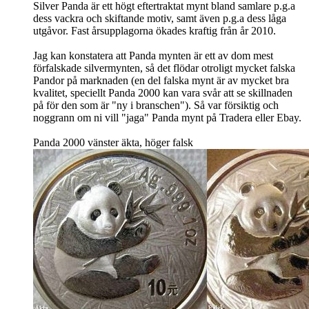
Silver Panda är ett högt eftertraktat mynt bland samlare p.g.a
dess vackra och skiftande motiv, samt även p.g.a dess låga
utgåvor. Fast årsupplagorna ökades kraftig från år 2010.
Jag kan konstatera att Panda mynten är ett av dom mest
förfalskade silvermynten, så det flödar otroligt mycket falska
Pandor på marknaden (en del falska mynt är av mycket bra
kvalitet, speciellt Panda 2000 kan vara svår att se skillnaden
på för den som är "ny i branschen"). Så var försiktig och
noggrann om ni vill "jaga" Panda mynt på Tradera eller Ebay.
Panda 2000 vänster äkta, höger falsk