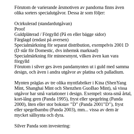
Förutom de varierande årsmotiven av pandorna finns även
olika sorters specialutgåvor. Dessa är som följer:
Ocirkulerad (standardutgåvan)
Proof
Guldpläterad / Förgylld (På en eller bägge sidor)
Färglagd (endast på aversen)
Specialmärkning för separat distribution, exempelvis 2001 D
(D står för Domestic, dvs inhemsk marknad)
Specialmärkning för minnesmynt, vilken även kan vara
förgylld
Förutom i silver ges även pandamynten ut i guld med samma
design, och även i andra utgåvor av platina och palladium.
Mynten präglas av tre olika myntfabriker i Kina (ShenYang
Mint, Shanghai Mint och Shenzhen GuoBao Mint), så vissa
utgåvor har små variationer i design. Exempel: stora-små årtal,
kort-lång gren (Panda 1995), fryst eller spegelring (Panda
2000), liten eller stor bokstav "D" (Panda 2001"D"), fryst
eller spegelbambu (Panda 2003), mm... vissa av dem är
mycket sällsynta och dyra.
Silver Panda som investering: