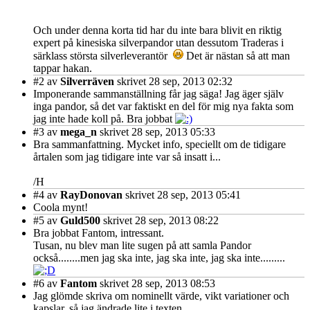
Och under denna korta tid har du inte bara blivit en riktig
expert på kinesiska silverpandor utan dessutom Traderas i
särklass största silverleverantör
Det är nästan så att man
tappar hakan.
#2
av
Silverräven
skrivet 28 sep, 2013 02:32
Imponerande sammanställning får jag säga! Jag äger själv
inga pandor, så det var faktiskt en del för mig nya fakta som
jag inte hade koll på. Bra jobbat
#3
av
mega_n
skrivet 28 sep, 2013 05:33
Bra sammanfattning. Mycket info, speciellt om de tidigare
årtalen som jag tidigare inte var så insatt i...
/H
#4
av
RayDonovan
skrivet 28 sep, 2013 05:41
Coola mynt!
#5
av
Guld500
skrivet 28 sep, 2013 08:22
Bra jobbat Fantom, intressant.
Tusan, nu blev man lite sugen på att samla Pandor
också........men jag ska inte, jag ska inte, jag ska inte.........
#6
av
Fantom
skrivet 28 sep, 2013 08:53
Jag glömde skriva om nominellt värde, vikt variationer och
kapslar, så jag ändrade lite i texten.