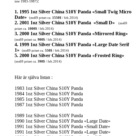
:
inte 1983-1987)
1. 1995 1oz Silver China S10Y Panda «Small Twig Micro
Date»
(ms69 priset ca.
1550$
/ feb.2014)
2. 2001 1oz Silver China S10Y Panda «Small D»
(ms69
priset ca.
1000$
/ feb.2014)
3. 2000 1oz Silver China S10Y Panda «Mirrored Ring»
(ms69 priset ca.
900$
/ feb.2014)
4. 1999 1oz Silver China S10Y Panda «Large Date Serif
1»
(ms69 priset ca.
550$
/ feb.2014)
5. 2000 1oz Silver China S10Y Panda «Frosted Ring»
(ms69 priset ca.
390$
/ feb.2014)
Här är själva listan :
1983 1oz Silver China S10Y Panda
1984 1oz Silver China S10Y Panda
1985 1oz Silver China S10Y Panda
1987 1oz Silver China S10Y Panda
1989 1oz Silver China S10Y Panda
1990 1oz Silver China S10Y Panda «Large Date»
1991 1oz Silver China S10Y Panda «Small Date»
1991 1oz Silver China S10Y Panda «Large Date»