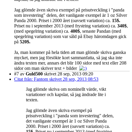
Jag glömde även skriva exempel på prisutveckling i "panda
som investering" delen, det vanligaste exempel är 1 oz Silver
Panda 2000. Priset i 2000 året (oavsett variation) ca.
15$.
Priset nu i september 2013 (med frystring variation) ca.
340$
,
(med spegelring variation) ca.
400$
, senaste Pandan (med
spegelring variation) som var såld på Ebay häromdagen gick
på
520$.
Ja, man kommer på hela tiden att man glömde skriva ganska
mycket, men jag försökte kort sammanfatta, så jag ska inte
ändra texten mer, annars det blir 100 sidor med text eller 208
sidor om man skriver text + bilder
#7
av
Guld500
skrivet 28 sep, 2013 09:20
Citat från: Fantom skrivet 28 sep, 2013 08:53
Jag glömde skriva om nominellt värde, vikt
variationer och kapslar, så jag ändrade lite i
texten.
Jag glömde även skriva exempel på
prisutveckling i "panda som investering" delen,
det vanligaste exempel är 1 oz Silver Panda
2000. Priset i 2000 året (oavsett variation) ca.
15$.
Priset nu i september 2013 (med frystring