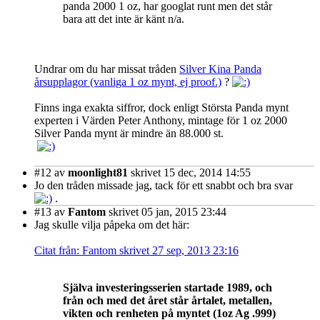
panda 2000 1 oz, har googlat runt men det står
bara att det inte är känt n/a.
Undrar om du har missat tråden
Silver Kina Panda
årsupplagor (vanliga 1 oz mynt, ej proof.)
?
Finns inga exakta siffror, dock enligt Största Panda mynt
experten i Värden Peter Anthony, mintage för 1 oz 2000
Silver Panda mynt är mindre än 88.000 st.
#12
av
moonlight81
skrivet 15 dec, 2014 14:55
Jo den tråden missade jag, tack för ett snabbt och bra svar
.
#13
av
Fantom
skrivet 05 jan, 2015 23:44
Jag skulle vilja påpeka om det här:
Citat från: Fantom skrivet 27 sep, 2013 23:16
Själva investeringsserien startade 1989, och
från och med det året står årtalet, metallen,
vikten och renheten på myntet (1oz Ag .999)