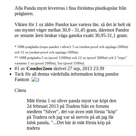
Alla Panda mynt levereras i fina förslutna plastkapslar från
präglaren.
Vikten för 1 oz äldre Pandor kan variera lite, så det är helt ok
om myntet väger mellan 30,9 - 31,45 gram, däremot Pandor
av senaste åren brukar väga ganska exakt 30,95-31,1 gram.
* 1986 präglades (expo-pandor i silver): 5 oz (endast proof och upplaga 2000st)
och 12 oz (endast proof och upplaga 1000st).
** 1988 präglades 5 oz (proof 11000st) och 12 oz (proof 5000st) och 2 "expo"
varianter 1 oz (proof 2000st), 5oz (proof 1500st).
#1
av
Condor2ooo
skrivet 27 sep, 2013 23:39
Tack för all denna värdefulla information kring pandor
Fantom
Citera
Mitt första 1 oz silver panda mynt var köpt den
24 februari 2013 på Tradeta från en forums
medlem "Silver", det var även mitt första "köp"
på Tradera och jag var så nervös på att jag får
falsk panda, "...Det här är mitt första köp på
tradera