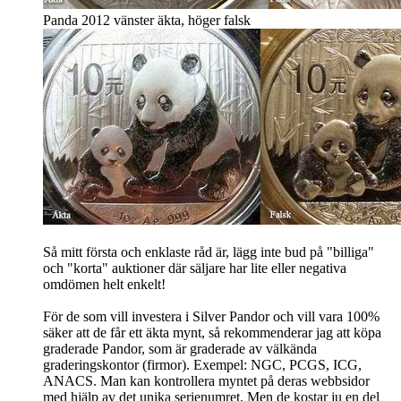
Panda 2012 vänster äkta, höger falsk
Så mitt första och enklaste råd är, lägg inte bud på "billiga"
och "korta" auktioner där säljare har lite eller negativa
omdömen helt enkelt!
För de som vill investera i Silver Pandor och vill vara 100%
säker att de får ett äkta mynt, så rekommenderar jag att köpa
graderade Pandor, som är graderade av välkända
graderingskontor (firmor). Exempel: NGC, PCGS, ICG,
ANACS. Man kan kontrollera myntet på deras webbsidor
med hjälp av det unika serienumret. Men de kostar ju en del