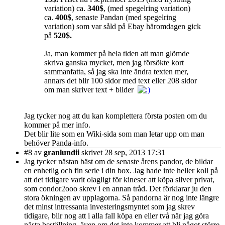
variation) ca.
340$
, (med spegelring variation)
ca.
400$
, senaste Pandan (med spegelring
variation) som var såld på Ebay häromdagen gick
på
520$.
Ja, man kommer på hela tiden att man glömde
skriva ganska mycket, men jag försökte kort
sammanfatta, så jag ska inte ändra texten mer,
annars det blir 100 sidor med text eller 208 sidor
om man skriver text + bilder
Jag tycker nog att du kan komplettera första posten om du
kommer på mer info.
Det blir lite som en Wiki-sida som man letar upp om man
behöver Panda-info.
#8
av
granlundii
skrivet 28 sep, 2013 17:31
Jag tycker nästan bäst om de senaste årens pandor, de bildar
en enhetlig och fin serie i din box. Jag hade inte heller koll på
att det tidigare varit olagligt för kineser att köpa silver privat,
som condor2ooo skrev i en annan tråd. Det förklarar ju den
stora ökningen av upplagorna. Så pandorna är nog inte längre
det minst intressanta investeringsmyntet som jag skrev
tidigare, blir nog att i alla fall köpa en eller två när jag göra
nästa beställning, även om det inte kommer att bli något större