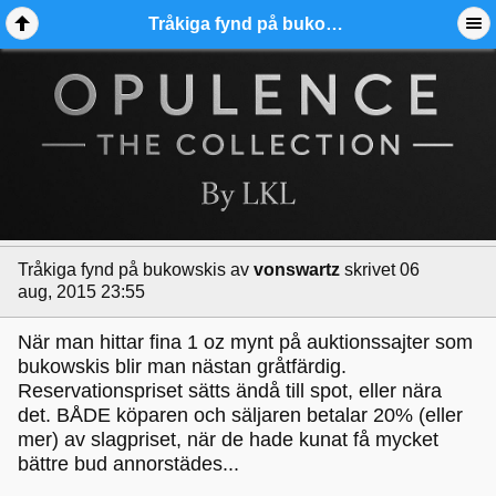
Tråkiga fynd på bukowskis - Ädelmetallforum
Tråkiga fynd på bukowskis
av
vonswartz
skrivet 06
aug, 2015 23:55
När man hittar fina 1 oz mynt på auktionssajter som
bukowskis blir man nästan gråtfärdig.
Reservationspriset sätts ändå till spot, eller nära
det. BÅDE köparen och säljaren betalar 20% (eller
mer) av slagpriset, när de hade kunat få mycket
bättre bud annorstädes...