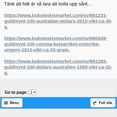
Tänk att folk är så lara att kolla upp sånt...
https://www.bukowskismarket.com/sv/681231-
guldmynt-100-australian-dollars-2010-vikt-ca-30-
g.
https://www.bukowskismarket.com/sv/680449-
guldmynt-100-corona-kejsarriket-osterrike-
ungern-1915-vikt-ca-33-gram.
https://www.bukowskismarket.com/sv/681265-
guldmynt-100-dollars-australien-1989-vikt-ca-32-
g.
Go to page
:
Menu
Full site