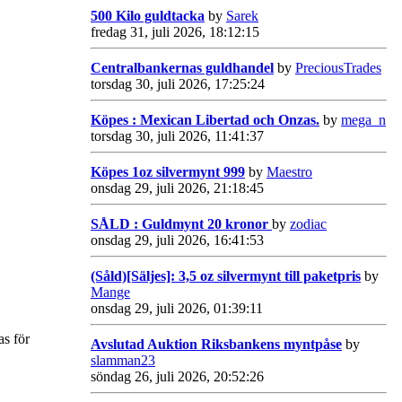
500 Kilo guldtacka
by
Sarek
fredag 31, juli 2026, 18:12:15
Centralbankernas guldhandel
by
PreciousTrades
torsdag 30, juli 2026, 17:25:24
Köpes : Mexican Libertad och Onzas.
by
mega_n
torsdag 30, juli 2026, 11:41:37
Köpes 1oz silvermynt 999
by
Maestro
onsdag 29, juli 2026, 21:18:45
SÅLD : Guldmynt 20 kronor
by
zodiac
onsdag 29, juli 2026, 16:41:53
(Såld)[Säljes]: 3,5 oz silvermynt till paketpris
by
Mange
onsdag 29, juli 2026, 01:39:11
as för
Avslutad Auktion Riksbankens myntpåse
by
slamman23
söndag 26, juli 2026, 20:52:26