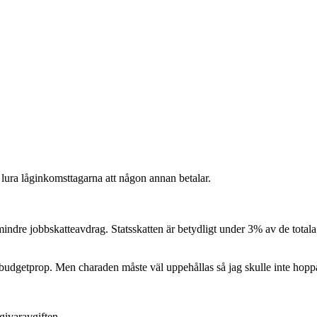
 lura låginkomsttagarna att någon annan betalar.
tt mindre jobbskatteavdrag. Statsskatten är betydligt under 3% av de totala
ta budgetprop. Men charaden måste väl uppehållas så jag skulle inte hopp
sgivaravgiften.