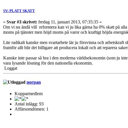
SV: PLATT SKATT
«
Svar #3 skrivet:
fredag 11, januari 2013, 07:35:35 »
Om vi nu ändå vill reformera kan vi ju lika gärna ha 0% skatt på alla i
moms på tjänster men höjd moms på varor och kraftigt höjda energiska
Lite radikalt kanske men svartarbete lär ju försvinna och arbetskraft s
framför allt blir det billigare att producera lokalt och att reparera saker
Kanske inte passar så bra i den moderna världsekonomin (som ju inte fu
vara lysande lösning för den nationella ekonomin.
Loggat
norpan
Kopparmedlem
Antal inlägg: 93
Affärsomdömen: 1