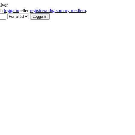
ilver
och
logga in
eller
registrera dig som ny medlem
.