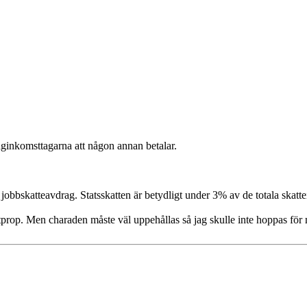
låginkomsttagarna att någon annan betalar.
re jobbskatteavdrag. Statsskatten är betydligt under 3% av de totala skatte
getprop. Men charaden måste väl uppehållas så jag skulle inte hoppas för