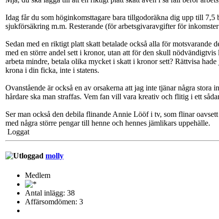
Idag får du som höginkomsttagare bara tillgodoräkna dig upp till 7,5 
sjukförsäkring m.m. Resterande (för arbetsgivaravgifter för inkomster 
Sedan med en riktigt platt skatt betalade också alla för motsvarande d
med en större andel sett i kronor, utan att för den skull nödvändigtvis
arbeta mindre, betala olika mycket i skatt i kronor sett? Rättvisa hade j
krona i din ficka, inte i statens.
Ovanstående är också en av orsakerna att jag inte tjänar några stora i
hårdare ska man straffas. Vem fan vill vara kreativ och flitig i ett såd
Ser man också den debila flinande Annie Lööf i tv, som flinar oavsett 
med några större pengar till henne och hennes jämlikars uppehälle.
Loggat
molly
Medlem
Antal inlägg: 38
Affärsomdömen: 3