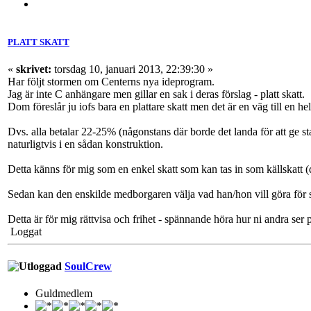
PLATT SKATT
«
skrivet:
torsdag 10, januari 2013, 22:39:30 »
Har följt stormen om Centerns nya ideprogram.
Jag är inte C anhängare men gillar en sak i deras förslag - platt skatt.
Dom föreslår ju iofs bara en plattare skatt men det är en väg till en helt
Dvs. alla betalar 22-25% (någonstans där borde det landa för att ge state
naturligtvis i en sådan konstruktion.
Detta känns för mig som en enkel skatt som kan tas in som källskatt (dv
Sedan kan den enskilde medborgaren välja vad han/hon vill göra för s
Detta är för mig rättvisa och frihet - spännande höra hur ni andra ser 
Loggat
SoulCrew
Guldmedlem