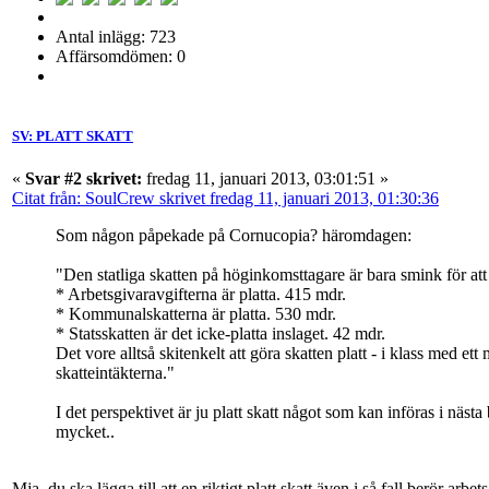
Antal inlägg: 723
Affärsomdömen: 0
SV: PLATT SKATT
«
Svar #2 skrivet:
fredag 11, januari 2013, 03:01:51 »
Citat från: SoulCrew skrivet fredag 11, januari 2013, 01:30:36
Som någon påpekade på Cornucopia? häromdagen:
"Den statliga skatten på höginkomsttagare är bara smink för att
* Arbetsgivaravgifterna är platta. 415 mdr.
* Kommunalskatterna är platta. 530 mdr.
* Statsskatten är det icke-platta inslaget. 42 mdr.
Det vore alltså skitenkelt att göra skatten platt - i klass med e
skatteintäkterna."
I det perspektivet är ju platt skatt något som kan införas i näs
mycket..
Mja, du ska lägga till att en riktigt platt skatt även i så fall berör arbet