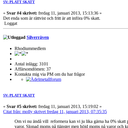
SV: PLATT SKATT
«
Svar #4 skrivet:
fredag 11, januari 2013, 15:13:36 »
Det enda som är rättvist och fritt är att införa 0% skatt.
Loggat
Silverräven
Rhodiummedlem
Antal inlägg: 3101
Affärsomdömen: 37
Kontakta mig via PM om du har frågor
SV: PLATT SKATT
«
Svar #5 skrivet:
fredag 11, januari 2013, 15:19:02 »
Citat från: molly skrivet fredag 11, januari 2013, 07:35:35
Om vi nu ändå vill reformera kan vi ju lika gärna ha 0% skatt på
varor. Slopad moms på tjänster men höjd moms på varor och kraf