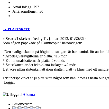
Antal inlägg: 793
Affärsomdömen: 30
SV: PLATT SKATT
«
Svar #1 skrivet:
fredag 11, januari 2013, 01:30:36 »
Som någon påpekade på Cornucopia? häromdagen:
"Den statliga skatten på höginkomsttagare är bara smink för att lura 
* Arbetsgivaravgifterna är platta. 415 mdr.
* Kommunalskatterna är platta. 530 mdr.
* Statsskatten är det icke-platta inslaget. 42 mdr.
Det vore alltså skitenkelt att göra skatten platt - i klass med ett mind
I det perspektivet är ju platt skatt något som kan införas i nästa bud
Loggat
Åbama
Guldmedlem