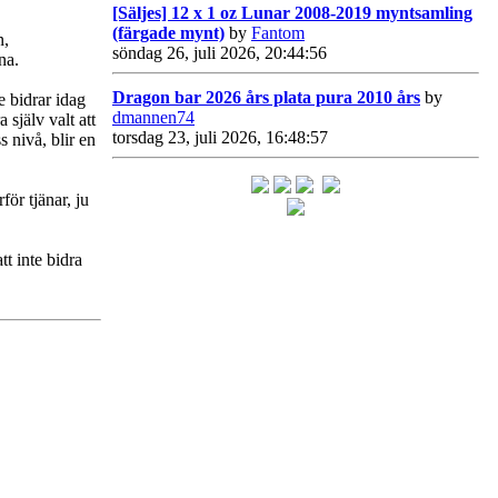
[Säljes] 12 x 1 oz Lunar 2008-2019 myntsamling
(färgade mynt)
by
Fantom
n,
söndag 26, juli 2026, 20:44:56
na.
Dragon bar 2026 års plata pura 2010 års
by
e bidrar idag
dmannen74
 själv valt att
torsdag 23, juli 2026, 16:48:57
s nivå, blir en
ör tjänar, ju
t inte bidra