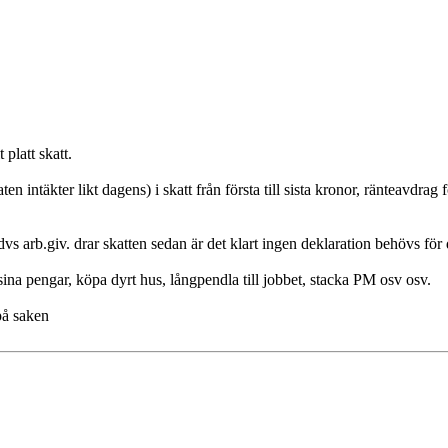
 platt skatt.
n intäkter likt dagens) i skatt från första till sista kronor, ränteavdrag 
s arb.giv. drar skatten sedan är det klart ingen deklaration behövs för d
ina pengar, köpa dyrt hus, långpendla till jobbet, stacka PM osv osv.
på saken