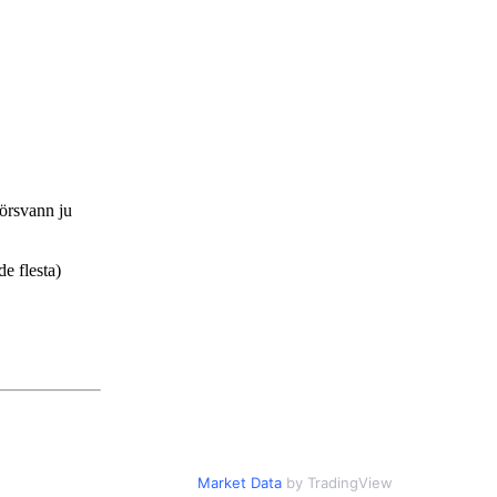
försvann ju
e flesta)
Market Data
by TradingView