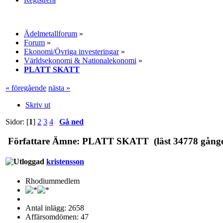
Ädelmetallforum
»
Forum
»
Ekonomi/Övriga investeringar
»
Världsekonomi & Nationalekonomi
»
PLATT SKATT
« föregående
nästa »
Skriv ut
Sidor: [
1
]
2
3
4
Gå ned
Författare
Ämne: PLATT SKATT (läst 34778 gånge
kristensson
Rhodiummedlem
Antal inlägg: 2658
Affärsomdömen: 47