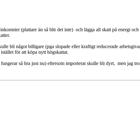
nkomster (plattare än så blir det inte) och lägga all skatt på energi och
tter.
kulle bli något billigare (pga slopade eller kraftigt reducerade arbetsgiv
 istället för att köpa nytt högskattat.
ngerar så bra just nu) eftersom importerat skulle bli dyrt, men jag tror