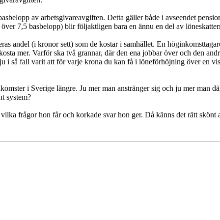
basbelopp av arbetsgivareavgiften. Detta gäller både i avseendet pensio
över 7,5 basbelopp) blir följaktligen bara en ännu en del av löneskatter
eras andel (i kronor sett) som de kostar i samhället. En höginkomsttagar
 kosta mer. Varför ska två grannar, där den ena jobbar över och den andra
u i så fall varit att för varje krona du kan få i löneförhöjning över en vis
nkomster i Sverige längre. Ju mer man anstränger sig och ju mer man därf
ant system?
vilka frågor hon får och korkade svar hon ger. Då känns det rätt skönt at