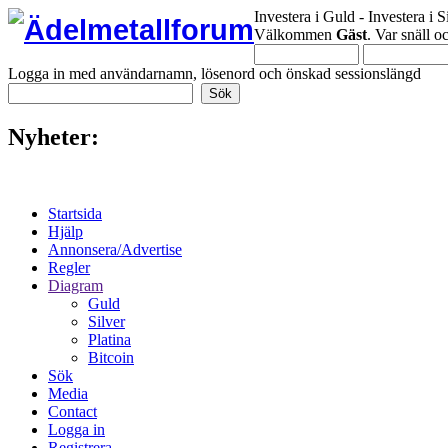
Investera i Guld - Investera i S
Välkommen
Gäst
. Var snäll 
Logga in med användarnamn, lösenord och önskad sessionslängd
Nyheter:
Startsida
Hjälp
Annonsera/Advertise
Regler
Diagram
Guld
Silver
Platina
Bitcoin
Sök
Media
Contact
Logga in
Registrera