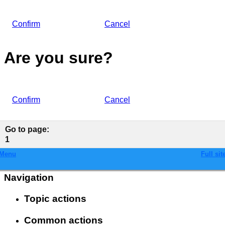
Confirm
Cancel
Are you sure?
Confirm
Cancel
Go to page
:
1
Menu
Full sit
Navigation
Topic actions
Common actions