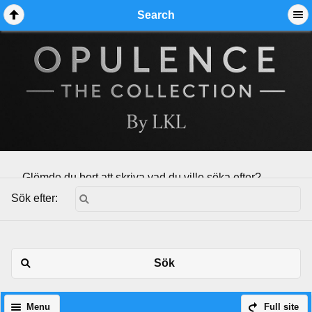
Search
Glömde du bort att skriva vad du ville söka efter?
Sök efter:
Sök
Menu
Full site