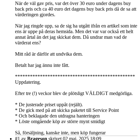
När de väl gav pris, var det över 30 euro under dagens buy
back pris och ca 40 euro det dagens buy back pris då de sa att
värderingen gjordes.
När jag ringde upp, sa de sig ha utgått ifrån en artikel som inte
ens är uppe på deras hemsida. Men det var var också ett helt
annat årtal än det jag skickat dem. Då undrar man vad de
värderat ens?
Mitt råd är därför att undvika dem.
Betalt har jag ännu inte fått.
************************************************
Uppdatering.
Efter tre (!) veckor blev de plötsligt VÄLDIGT medgörliga.
* De justerade priset uppåt (rejält).
* De gick med på att skicka paketet till Service Point
* Och beklagade den utdragna hanteringen
* Löste omgående köp av större mynt smidigt
Så, försäljning, kanske inte, men köp fungerar
#1
av
Brageson
skrivet 02 maj, 2025 18:09