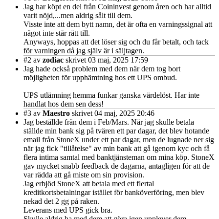
Jag har köpt en del från Coininvest genom åren och har alltid
varit nöjd,...men aldrig sålt till dem.
Visste inte att dem bytt namn, det är ofta en varningssignal att
något inte står rätt till.
Anyways, hoppas att det löser sig och du får betalt, och tack
för varningen då jag själv är i säljtagen.
#2
av
zodiac
skrivet 03 maj, 2025 17:59
Jag hade också problem med dem när dem tog bort
möjligheten för upphämtning hos ett UPS ombud.
UPS utlämning hemma funkar ganska värdelöst. Har inte
handlat hos dem sen dess!
#3
av
Maestro
skrivet 04 maj, 2025 20:46
Jag beställde från dem i Feb/Mars. När jag skulle betala
ställde min bank sig på tvären ett par dagar, det blev hotande
email från StoneX under ett par dagar, men de lugnade ner sig
när jag fick "tillåtelse" av min bank att gå igenom kyc och få
flera intima samtal med banktjänsteman om mina köp. StoneX
gav mycket snabb feedback de dagarna, antagligen för att de
var rädda att gå miste om sin provision.
Jag erbjöd StoneX att betala med ett flertal
kreditkortsbetalningar istället för banköverföring, men blev
nekad det 2 gg på raken.
Leverans med UPS gick bra.
Skulle aldrig ha med dem att göra igen,upplever dem