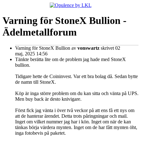
Varning för StoneX Bullion -
Ädelmetallforum
Varning för StoneX Bullion
av
vonswartz
skrivet 02
maj, 2025 14:56
Tänkte berätta lite om de problem jag hade med StoneX
bullion.
Tidigare hette de Coininvest. Var ett bra bolag då. Sedan bytte
de namn till StoneX.
Köp är inga större problem om du kan sitta och vänta på UPS.
Men buy back är desto knivigare.
Först fick jag vänta i över två veckor på att ens få ett nys om
att de hanterar ärendet. Detta trots påringningar och mail.
Inget om vilket nummer jag har i kön. Inget om när de kan
tänkas börja värdera mynten. Inget om de har fått mynten öht,
inga fotobevis på paketet.