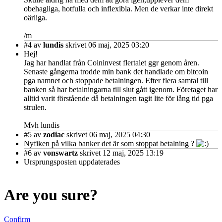
obehagliga, hotfulla och inflexibla. Men de verkar inte direkt
oärliga.
/m
#4
av
lundis
skrivet 06 maj, 2025 03:20
Hej!
Jag har handlat från Coininvest flertalet ggr genom åren.
Senaste gångerna trodde min bank det handlade om bitcoin
pga namnet och stoppade betalningen. Efter flera samtal till
banken så har betalningarna till slut gått igenom. Företaget har
alltid varit förstående då betalningen tagit lite för lång tid pga
strulen.
Mvh lundis
#5
av
zodiac
skrivet 06 maj, 2025 04:30
Nyfiken på vilka banker det är som stoppat betalning ?
#6
av
vonswartz
skrivet 12 maj, 2025 13:19
Ursprungsposten uppdaterades
Are you sure?
Confirm