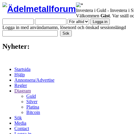
Investera i Guld - Investera i S
Välkommen
Gäst
. Var snäll 
Logga in med användarnamn, lösenord och önskad sessionslängd
Nyheter:
Startsida
Hjälp
Annonsera/Advertise
Regler
Diagram
Guld
Silver
Platina
Bitcoin
Sök
Media
Contact
Logga in