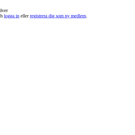
ilver
och
logga in
eller
registrera dig som ny medlem
.