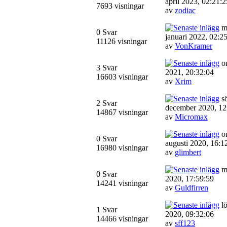
april 2023, 02:21:2
7693 visningar
av
zodiac
m
0 Svar
januari 2022, 02:2
11126 visningar
av
VonKramer
on
3 Svar
2021, 20:32:04
16603 visningar
av
Xrim
sö
2 Svar
december 2020, 12
14867 visningar
av
Micromax
on
0 Svar
augusti 2020, 16:1
16980 visningar
av
glimbert
må
0 Svar
2020, 17:59:59
14241 visningar
av
Guldfirren
lö
1 Svar
2020, 09:32:06
14466 visningar
av
sff123