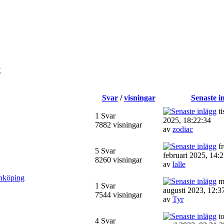
t
Svar
/
visningar
Senaste i
ti
1 Svar
2025, 18:22:34
7882 visningar
av
zodiac
fr
5 Svar
februari 2025, 14:
8260 visningar
av
lalle
inköping
m
1 Svar
augusti 2023, 12:3
7544 visningar
av
Tyr
to
4 Svar