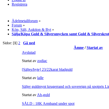
Registrera
Ädelmetallforum
»
Forum
»
Köp, Sälj, Auktion & Byt
»
Sälja/Köpa Guld & Silversmycken samt Guld & Silverskro
Sidor: [
1
]
2
Gå ned
Ämne
/
Startat av
Avslutad
Startat av
zodiac
[Säljes/byte] 23/22karat bladguld
Startat av
lalle
Säljer guldmynt krugerrand och sovereign på spotpris L
Startat av
Ah-guld
SÅLD : 18K Armband under spot