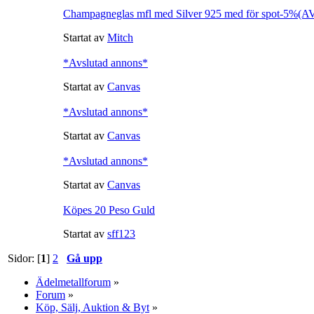
Champagneglas mfl med Silver 925 med för spot-5%
Startat av
Mitch
*Avslutad annons*
Startat av
Canvas
*Avslutad annons*
Startat av
Canvas
*Avslutad annons*
Startat av
Canvas
Köpes 20 Peso Guld
Startat av
sff123
Sidor: [
1
]
2
Gå upp
Ädelmetallforum
»
Forum
»
Köp, Sälj, Auktion & Byt
»