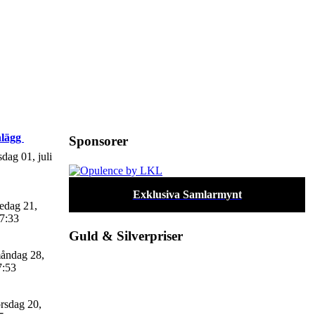
nlägg
Sponsorer
sdag 01, juli
Exklusiva Samlarmynt
edag 21,
27:33
Guld & Silverpriser
åndag 28,
7:53
rsdag 20,