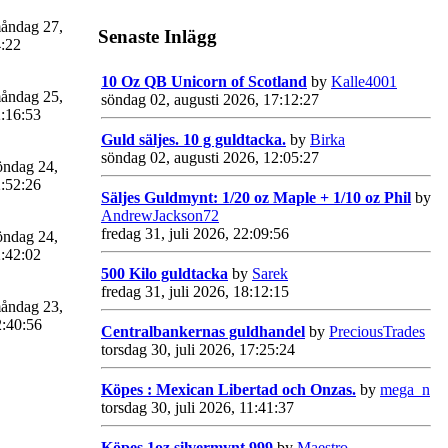
åndag 27,
Senaste Inlägg
4:22
10 Oz QB Unicorn of Scotland
by
Kalle4001
åndag 25,
söndag 02, augusti 2026, 17:12:27
:16:53
Guld säljes. 10 g guldtacka.
by
Birka
söndag 02, augusti 2026, 12:05:27
ndag 24,
:52:26
Säljes Guldmynt: 1/20 oz Maple + 1/10 oz Phil
by
AndrewJackson72
fredag 31, juli 2026, 22:09:56
ndag 24,
:42:02
500 Kilo guldtacka
by
Sarek
fredag 31, juli 2026, 18:12:15
åndag 23,
2:40:56
Centralbankernas guldhandel
by
PreciousTrades
torsdag 30, juli 2026, 17:25:24
Köpes : Mexican Libertad och Onzas.
by
mega_n
torsdag 30, juli 2026, 11:41:37
Köpes 1oz silvermynt 999
by
Maestro