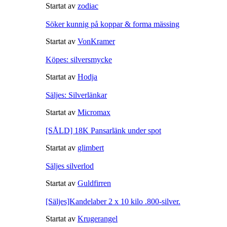
Startat av
zodiac
Söker kunnig på koppar & forma mässing
Startat av
VonKramer
Köpes: silversmycke
Startat av
Hodja
Säljes: Silverlänkar
Startat av
Micromax
[SÅLD] 18K Pansarlänk under spot
Startat av
glimbert
Säljes silverlod
Startat av
Guldfirren
[Säljes]Kandelaber 2 x 10 kilo .800-silver.
Startat av
Krugerangel