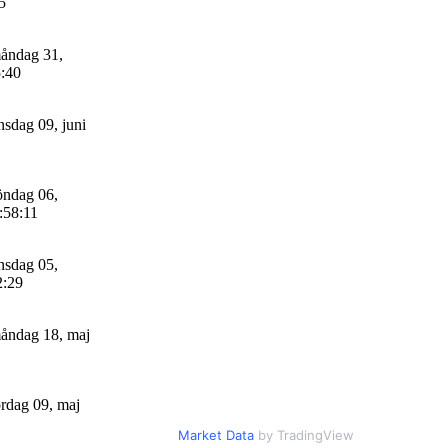
5
åndag 31,
5:40
sdag 09, juni
ndag 06,
:58:11
sdag 05,
2:29
ndag 18, maj
rdag 09, maj
Market Data
by TradingView