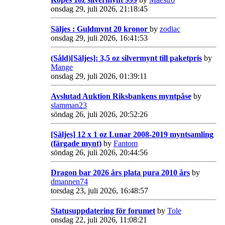
onsdag 29, juli 2026, 21:18:45
Säljes : Guldmynt 20 kronor
by
zodiac
onsdag 29, juli 2026, 16:41:53
(Såld)[Säljes]: 3,5 oz silvermynt till paketpris
by
Mange
onsdag 29, juli 2026, 01:39:11
Avslutad Auktion Riksbankens myntpåse
by
slamman23
söndag 26, juli 2026, 20:52:26
[Säljes] 12 x 1 oz Lunar 2008-2019 myntsamling
(färgade mynt)
by
Fantom
söndag 26, juli 2026, 20:44:56
Dragon bar 2026 års plata pura 2010 års
by
dmannen74
torsdag 23, juli 2026, 16:48:57
Statusuppdatering för forumet
by
Tole
onsdag 22, juli 2026, 11:08:21