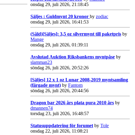
onsdag 29, juli 2026, 21:18:45
Säljes : Guldmynt 20 kronor
by
zodiac
onsdag 29, juli 2026, 16:41:53
(Såld)[Säljes]: 3,5 oz silvermynt till paketpris
by
Mange
onsdag 29, juli 2026, 01:39:11
Avslutad Auktion Riksbankens myntpåse
by
slamman23
söndag 26, juli 2026, 20:52:26
[Säljes] 12 x 1 oz Lunar 2008-2019 myntsamling
(färgade mynt)
by
Fantom
söndag 26, juli 2026, 20:44:56
Dragon bar 2026 års plata pura 2010 års
by
dmannen74
torsdag 23, juli 2026, 16:48:57
Statusuppdatering för forumet
by
Tole
onsdag 22, juli 2026, 11:08:21