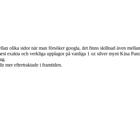
mellan olika sidor när man försöker googla, det finns skillnad även mellan
 mest exakta och verkliga upplagor på vanliga 1 oz silver mynt Kina Pan
ag.
ir mer eftertraktade i framtiden.