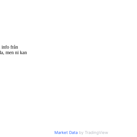
 info från
da, men ni kan
Market Data
by TradingView