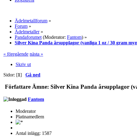
Ädelmetallforum
»
Forum
»
Ädelmetaller
»
Pandaforumet
(Moderator:
Fantom
) »
Silver Kina Panda årsupplagor (vanliga 1 oz / 30 gram myn
« föregående
nästa »
Skriv ut
Sidor: [
1
]
Gå ned
Författare
Ämne: Silver Kina Panda årsupplagor (van
Fantom
Moderator
Platinamedlem
Antal inlägg: 1587