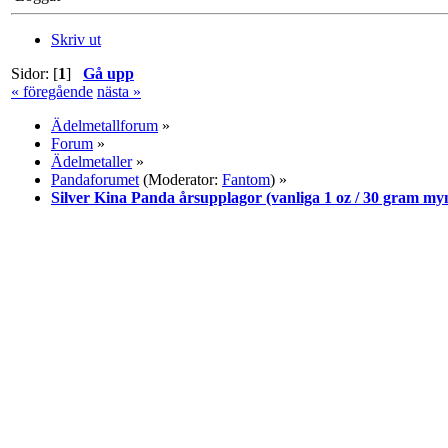
Skriv ut
Sidor: [
1
]
Gå upp
« föregående
nästa »
Ädelmetallforum
»
Forum
»
Ädelmetaller
»
Pandaforumet
(Moderator:
Fantom
) »
Silver Kina Panda årsupplagor (vanliga 1 oz / 30 gram my