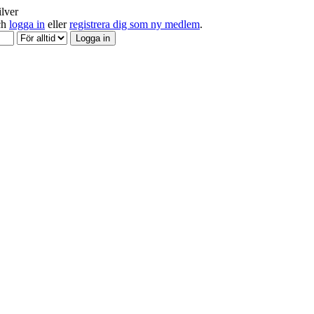
ilver
och
logga in
eller
registrera dig som ny medlem
.