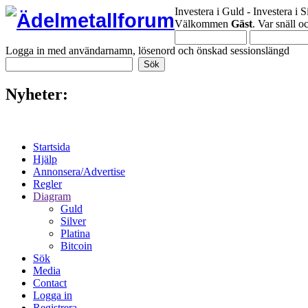
Investera i Guld - Investera i S
Välkommen
Gäst
. Var snäll 
Logga in med användarnamn, lösenord och önskad sessionslängd
Nyheter:
Startsida
Hjälp
Annonsera/Advertise
Regler
Diagram
Guld
Silver
Platina
Bitcoin
Sök
Media
Contact
Logga in
Registrera