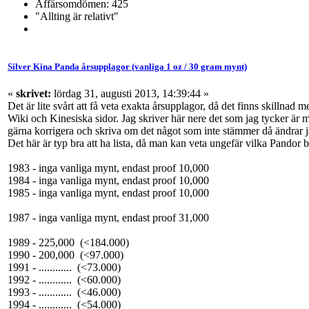
Affärsomdömen: 425
"Allting är relativt"
Silver Kina Panda årsupplagor (vanliga 1 oz / 30 gram mynt)
«
skrivet:
lördag 31, augusti 2013, 14:39:44 »
Det är lite svårt att få veta exakta årsupplagor, då det finns skillnad 
Wiki och Kinesiska sidor. Jag skriver här nere det som jag tycker är
gärna korrigera och skriva om det något som inte stämmer då ändrar j
Det här är typ bra att ha lista, då man kan veta ungefär vilka Pandor bl
1983 - inga vanliga mynt, endast proof 10,000
1984 - inga vanliga mynt, endast proof 10,000
1985 - inga vanliga mynt, endast proof 10,000
1987 - inga vanliga mynt, endast proof 31,000
1989 - 225,000 (<184.000)
1990 - 200,000 (<97.000)
1991 - ............ (<73.000)
1992 - ............ (<60.000)
1993 - ............ (<46.000)
1994 - ............ (<54.000)