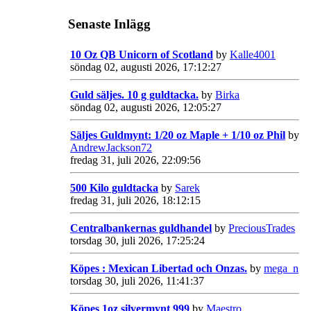
Senaste Inlägg
10 Oz QB Unicorn of Scotland
by
Kalle4001
söndag 02, augusti 2026, 17:12:27
Guld säljes. 10 g guldtacka.
by
Birka
söndag 02, augusti 2026, 12:05:27
Säljes Guldmynt: 1/20 oz Maple + 1/10 oz Phil
by
AndrewJackson72
fredag 31, juli 2026, 22:09:56
500 Kilo guldtacka
by
Sarek
fredag 31, juli 2026, 18:12:15
Centralbankernas guldhandel
by
PreciousTrades
torsdag 30, juli 2026, 17:25:24
Köpes : Mexican Libertad och Onzas.
by
mega_n
torsdag 30, juli 2026, 11:41:37
Köpes 1oz silvermynt 999
by
Maestro