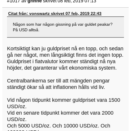
#1017
av
grinne
skrivet 08 feb, 2019 07:13
Citat från: vonswartz skrivet 07 feb, 2019 22:43
Någon som har någon gissning på var guldet peakar?
På USD alltså.
Kortsiktigt kan ju guldpriset nå en topp, och sedan
gå ner något, men långsiktigt finns det ingen topp.
Guldpriset i fiatvalutor kommer ständigt nå nya
höjder, det garanterar vårt ekonomiska system.
Centralbankerna ser till att mängden pengar
ständigt ökar så att inflationen hålls vid liv.
Vid någon tidpunkt kommer guldpriset vara 1500
USD/oz.
Vid en senare tidpunkt kommer det vara 2000
USD/oz.
Och 5000 USD/oz. Och 10000 USD/oz. Och