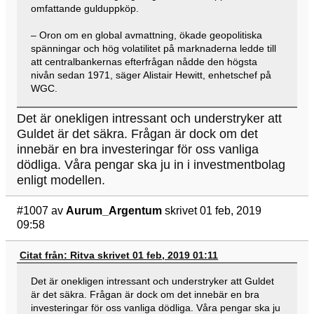
omfattande gulduppköp.
– Oron om en global avmattning, ökade geopolitiska
spänningar och hög volatilitet på marknaderna ledde till
att centralbankernas efterfrågan nådde den högsta
nivån sedan 1971, säger Alistair Hewitt, enhetschef på
WGC.
Det är onekligen intressant och understryker att
Guldet är det säkra. Frågan är dock om det
innebär en bra investeringar för oss vanliga
dödliga. Våra pengar ska ju in i investmentbolag
enligt modellen.
#1007
av
Aurum_Argentum
skrivet 01 feb, 2019
09:58
Citat från: Ritva skrivet 01 feb, 2019 01:11
Det är onekligen intressant och understryker att Guldet
är det säkra. Frågan är dock om det innebär en bra
investeringar för oss vanliga dödliga. Våra pengar ska ju