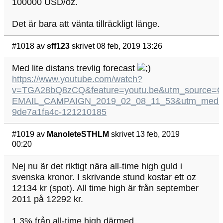
100000 USD/oz.
Det är bara att vänta tillräckligt länge.
#1018
av
sff123
skrivet 08 feb, 2019 13:26
Med lite distans trevlig forecast
https://www.youtube.com/watch?
v=TGA28bQ8zCQ&feature=youtu.be&utm_source=G
EMAIL_CAMPAIGN_2019_02_08_11_53&utm_mediu
9de7a1fa4c-121210185
#1019
av
ManoleteSTHLM
skrivet 13 feb, 2019
00:20
Nej nu är det riktigt nära all-time high guld i
svenska kronor. I skrivande stund kostar ett oz
12134 kr (spot). All time high är från september
2011 på 12292 kr.
1.3% från all-time high därmed.