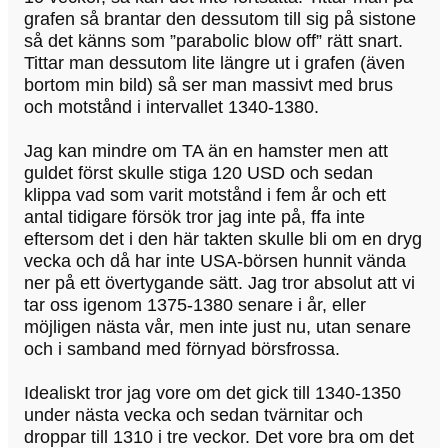
grafen så brantar den dessutom till sig på sistone
så det känns som ”parabolic blow off” rätt snart.
Tittar man dessutom lite längre ut i grafen (även
bortom min bild) så ser man massivt med brus
och motstånd i intervallet 1340-1380.
Jag kan mindre om TA än en hamster men att
guldet först skulle stiga 120 USD och sedan
klippa vad som varit motstånd i fem år och ett
antal tidigare försök tror jag inte på, ffa inte
eftersom det i den här takten skulle bli om en dryg
vecka och då har inte USA-börsen hunnit vända
ner på ett övertygande sätt. Jag tror absolut att vi
tar oss igenom 1375-1380 senare i år, eller
möjligen nästa vår, men inte just nu, utan senare
och i samband med förnyad börsfrossa.
Idealiskt tror jag vore om det gick till 1340-1350
under nästa vecka och sedan tvärnitar och
droppar till 1310 i tre veckor. Det vore bra om det