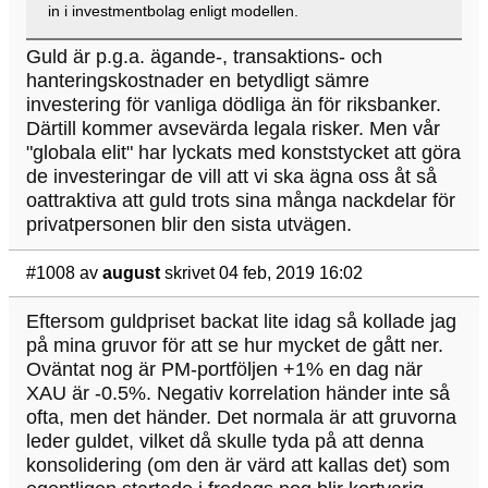
in i investmentbolag enligt modellen.
Guld är p.g.a. ägande-, transaktions- och
hanteringskostnader en betydligt sämre
investering för vanliga dödliga än för riksbanker.
Därtill kommer avsevärda legala risker. Men vår
"globala elit" har lyckats med konststycket att göra
de investeringar de vill att vi ska ägna oss åt så
oattraktiva att guld trots sina många nackdelar för
privatpersonen blir den sista utvägen.
#1008
av
august
skrivet 04 feb, 2019 16:02
Eftersom guldpriset backat lite idag så kollade jag
på mina gruvor för att se hur mycket de gått ner.
Oväntat nog är PM-portföljen +1% en dag när
XAU är -0.5%. Negativ korrelation händer inte så
ofta, men det händer. Det normala är att gruvorna
leder guldet, vilket då skulle tyda på att denna
konsolidering (om den är värd att kallas det) som