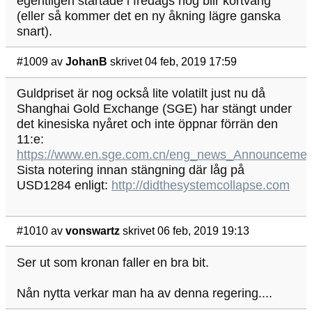
egentligen startade i fredags nog blir kortvarig
(eller så kommer det en ny åkning lägre ganska
snart).
#1009
av
JohanB
skrivet 04 feb, 2019 17:59
Guldpriset är nog också lite volatilt just nu då
Shanghai Gold Exchange (SGE) har stängt under
det kinesiska nyåret och inte öppnar förrän den
11:e:
https://www.en.sge.com.cn/eng_news_Announcemen
Sista notering innan stängning där låg på
USD1284 enligt:
http://didthesystemcollapse.com
#1010
av
vonswartz
skrivet 06 feb, 2019 19:13
Ser ut som kronan faller en bra bit.
Nån nytta verkar man ha av denna regering....