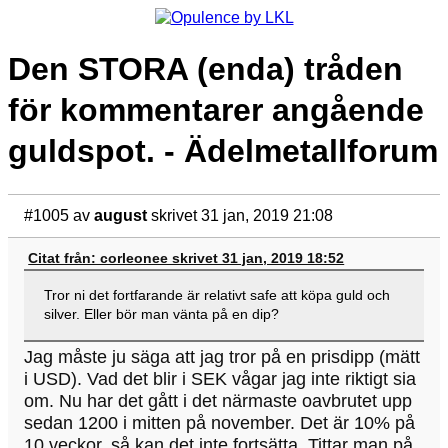
Den STORA (enda) tråden
för kommentarer angående
guldspot. - Ädelmetallforum
#1005
av
august
skrivet 31 jan, 2019 21:08
Citat från: corleonee skrivet 31 jan, 2019 18:52
Tror ni det fortfarande är relativt safe att köpa guld och
silver. Eller bör man vänta på en dip?
Jag måste ju säga att jag tror på en prisdipp (mätt
i USD). Vad det blir i SEK vågar jag inte riktigt sia
om. Nu har det gått i det närmaste oavbrutet upp
sedan 1200 i mitten på november. Det är 10% på
10 veckor, så kan det inte fortsätta. Tittar man på