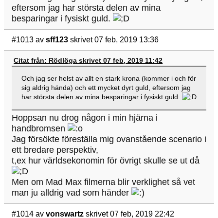
eftersom jag har största delen av mina
besparingar i fysiskt guld.
#1013
av
sff123
skrivet 07 feb, 2019 13:36
Citat från: Rödlöga skrivet 07 feb, 2019 11:42
Och jag ser helst av allt en stark krona (kommer i och för
sig aldrig hända) och ett mycket dyrt guld, eftersom jag
har största delen av mina besparingar i fysiskt guld.
Hoppsan nu drog någon i min hjärna i
handbromsen
Jag försökte föreställa mig ovanstående scenario i
ett bredare perspektiv,
t,ex hur världsekonomin för övrigt skulle se ut då
Men om Mad Max filmerna blir verklighet så vet
man ju alldrig vad som händer
#1014
av
vonswartz
skrivet 07 feb, 2019 22:42