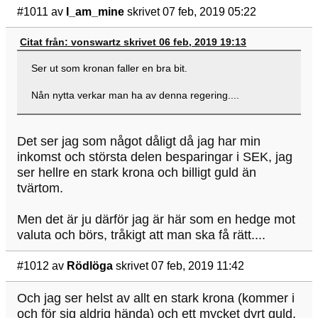
#1011
av
I_am_mine
skrivet 07 feb, 2019 05:22
Citat från: vonswartz skrivet 06 feb, 2019 19:13
Ser ut som kronan faller en bra bit.
Nån nytta verkar man ha av denna regering....
Det ser jag som något dåligt då jag har min
inkomst och största delen besparingar i SEK, jag
ser hellre en stark krona och billigt guld än
tvärtom.
Men det är ju därför jag är här som en hedge mot
valuta och börs, tråkigt att man ska få rätt....
#1012
av
Rödlöga
skrivet 07 feb, 2019 11:42
Och jag ser helst av allt en stark krona (kommer i
och för sig aldrig hända) och ett mycket dyrt guld,