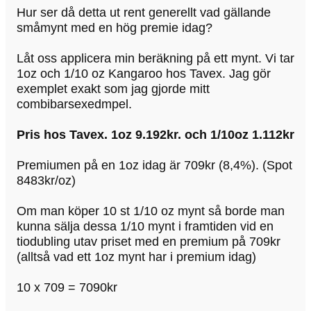
Hur ser då detta ut rent generellt vad gällande
småmynt med en hög premie idag?
Låt oss applicera min beräkning på ett mynt. Vi tar
1oz och 1/10 oz Kangaroo hos Tavex. Jag gör
exemplet exakt som jag gjorde mitt
combibarsexedmpel.
Pris hos Tavex. 1oz 9.192kr. och 1/10oz 1.112kr
Premiumen på en 1oz idag är 709kr (8,4%). (Spot
8483kr/oz)
Om man köper 10 st 1/10 oz mynt så borde man
kunna sälja dessa 1/10 mynt i framtiden vid en
tiodubling utav priset med en premium på 709kr
(alltså vad ett 1oz mynt har i premium idag)
10 x 709 = 7090kr