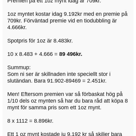
Premien på ett 1oz mynt idag är 709kr.
1oz myntet kostar idag 9.192kr med en premie på
709kr. Förväntad premie vid en tiodubbling är
4.666kr.
Spotpris för 1oz är 8.483kr.
10 x 8.483 + 4.666 =
89 496kr.
Summup:
Som ni ser är skillnaden inte speciellt stor i
slutändan. Bara 91.902-89469 = 2.451kr.
Men! Eftersom premien var så förbaskat hög på
1/10 dels oz mynten så har du bara råd att köpa 8
mynt för samma pris som ett 1oz mynt.
8 x 1112 = 8.896kr.
Ett 1 oz mynt kostade ju 9.192 kr så skiljer bara