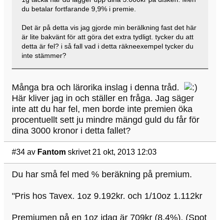
du betalar fortfarande 9,9% i premie.
Det är på detta vis jag gjorde min berälkning fast det här
är lite bakvänt för att göra det extra tydligt. tycker du att
detta är fel? i så fall vad i detta räkneexempel tycker du
inte stämmer?
Många bra och lärorika inslag i denna tråd.
Här kliver jag in och ställer en fråga. Jag säger
inte att du har fel, men borde inte premien öka
procentuellt sett ju mindre mängd guld du får för
dina 3000 kronor i detta fallet?
#34
av
Fantom
skrivet 21 okt, 2013 12:03
Du har små fel med % beräkning på premium.
"Pris hos Tavex. 1oz 9.192kr. och 1/10oz 1.112kr
Premiumen på en 1oz idag är 709kr (8,4%). (Spot