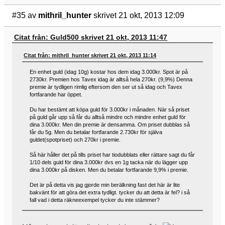
#35
av
mithril_hunter
skrivet 21 okt, 2013 12:09
Citat från: Guld500 skrivet 21 okt, 2013 11:47
Citat från: mithril_hunter skrivet 21 okt, 2013 11:14
En enhet guld (idag 10g) kostar hos dem idag 3.000kr. Spot är på
2730kr. Premien hos Tavex idag är alltså hela 270kr. (9,9%) Denna
premie är tydligen rimlig eftersom den ser ut så idag och Tavex
fortfarande har öppet.
Du har bestämt att köpa guld för 3.000kr i månaden. När så priset
på guld går upp så får du alltså mindre och mindre enhet guld för
dina 3.000kr. Men din premie är densamma. Om priset dubblas så
får du 5g. Men du betalar fortfarande 2.730kr för själva
guldet(spotpriset) och 270kr i premie.
Så här håller det på tills priset har tiodubblats eller rättare sagt du får
1/10 dels guld för dina 3.000kr dvs en 1g tacka när du lägger upp
dina 3.000kr på disken. Men du betalar fortfarande 9,9% i premie.
Det är på detta vis jag gjorde min berälkning fast det här är lite
bakvänt för att göra det extra tydligt. tycker du att detta är fel? i så
fall vad i detta räkneexempel tycker du inte stämmer?