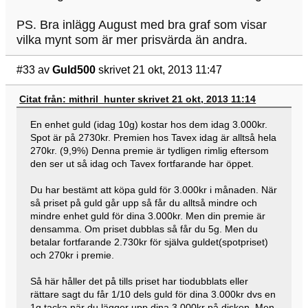
PS. Bra inlägg August med bra graf som visar
vilka mynt som är mer prisvärda än andra.
#33
av
Guld500
skrivet 21 okt, 2013 11:47
Citat från: mithril_hunter skrivet 21 okt, 2013 11:14
En enhet guld (idag 10g) kostar hos dem idag 3.000kr.
Spot är på 2730kr. Premien hos Tavex idag är alltså hela
270kr. (9,9%) Denna premie är tydligen rimlig eftersom
den ser ut så idag och Tavex fortfarande har öppet.
Du har bestämt att köpa guld för 3.000kr i månaden. När
så priset på guld går upp så får du alltså mindre och
mindre enhet guld för dina 3.000kr. Men din premie är
densamma. Om priset dubblas så får du 5g. Men du
betalar fortfarande 2.730kr för själva guldet(spotpriset)
och 270kr i premie.
Så här håller det på tills priset har tiodubblats eller
rättare sagt du får 1/10 dels guld för dina 3.000kr dvs en
1g tacka när du lägger upp dina 3.000kr på disken. Men