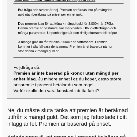
Bra fråga och svaret är nej. Premien beräknas inte på mängden
guld utan beräknas på priset per enhet guld.
Dvs premien idag för att köpa x mängd guld för 3.000kr är 270kr.
Denna premie är bestämd utav marknaden. Utbud/efterfrågan och
många parametrar. Uppenbarligen är den rimlig eftersom folk köper.
X mängd guld du får för dina 3.000kr är ointressant. Premien
kommer i alla fall vara densamma. Premien är ej baserda på hur
stor denna x mängd guld är.
Följdfråga då.
Premien är inte baserad på kronor utan mängd per
enhet idag
. Ju mindre enhet i oz du köper, desto större
prispremie i procent betalar du som regel.
Varför skulle den vara konstant i detta fallet?
Nej du måste sluta tänka att premien är beräknad
utifrån x mängd guld. Det som jag fettextade i ditt
inlägg är fel. Premien är baserad på priset.