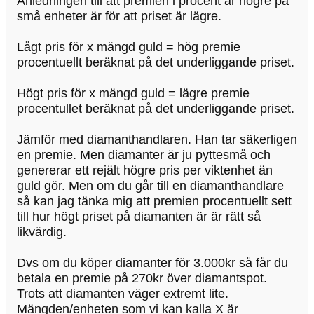
Anledningen till att premien i procent är högre på
små enheter är för att priset är lägre.
Lågt pris för x mängd guld = hög premie
procentuellt beräknat på det underliggande priset.
Högt pris för x mängd guld = lägre premie
procentullet beräknat på det underliggande priset.
Jämför med diamanthandlaren. Han tar säkerligen
en premie. Men diamanter är ju pyttesmå och
genererar ett rejält högre pris per viktenhet än
guld gör. Men om du går till en diamanthandlare
så kan jag tänka mig att premien procentuellt sett
till hur högt priset på diamanten är är rätt så
likvärdig.
Dvs om du köper diamanter för 3.000kr så får du
betala en premie på 270kr över diamantspot.
Trots att diamanten väger extremt lite.
Mängden/enheten som vi kan kalla X är