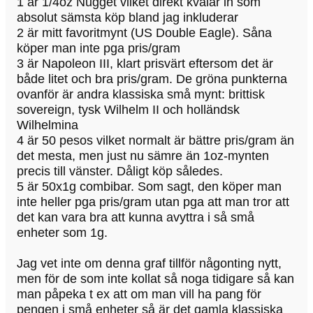
1 är 1/4oz Nugget vilket direkt kvalar in som
absolut sämsta köp bland jag inkluderar
2 är mitt favoritmynt (US Double Eagle). Såna
köper man inte pga pris/gram
3 är Napoleon III, klart prisvärt eftersom det är
både litet och bra pris/gram. De gröna punkterna
ovanför är andra klassiska små mynt: brittisk
sovereign, tysk Wilhelm II och holländsk
Wilhelmina
4 är 50 pesos vilket normalt är bättre pris/gram än
det mesta, men just nu sämre än 1oz-mynten
precis till vänster. Dåligt köp således.
5 är 50x1g combibar. Som sagt, den köper man
inte heller pga pris/gram utan pga att man tror att
det kan vara bra att kunna avyttra i så små
enheter som 1g.
Jag vet inte om denna graf tillför någonting nytt,
men för de som inte kollat så noga tidigare så kan
man påpeka t ex att om man vill ha pang för
pengen i små enheter så är det gamla klassiska