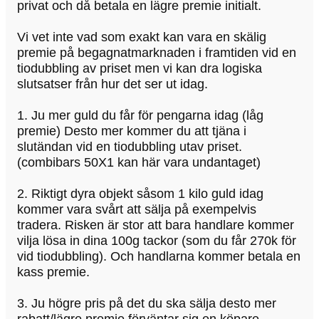
privat och då betala en lägre premie initialt.
Vi vet inte vad som exakt kan vara en skälig
premie på begagnatmarknaden i framtiden vid en
tiodubbling av priset men vi kan dra logiska
slutsatser från hur det ser ut idag.
1. Ju mer guld du får för pengarna idag (låg
premie) Desto mer kommer du att tjäna i
slutändan vid en tiodubbling utav priset.
(combibars 50X1 kan här vara undantaget)
2. Riktigt dyra objekt såsom 1 kilo guld idag
kommer vara svårt att sälja på exempelvis
tradera. Risken är stor att bara handlare kommer
vilja lösa in dina 100g tackor (som du får 270k för
vid tiodubbling). Och handlarna kommer betala en
kass premie.
3. Ju högre pris på det du ska sälja desto mer
rabatt/lägre premie förväntar sig en köpare