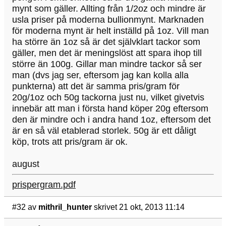
mynt som gäller. Allting från 1/2oz och mindre är
usla priser på moderna bullionmynt. Marknaden
för moderna mynt är helt inställd på 1oz. Vill man
ha större än 1oz så är det självklart tackor som
gäller, men det är meningslöst att spara ihop till
större än 100g. Gillar man mindre tackor så ser
man (dvs jag ser, eftersom jag kan kolla alla
punkterna) att det är samma pris/gram för
20g/1oz och 50g tackorna just nu, vilket givetvis
innebär att man i första hand köper 20g eftersom
den är mindre och i andra hand 1oz, eftersom det
är en så väl etablerad storlek. 50g är ett dåligt
köp, trots att pris/gram är ok.
august
prispergram.pdf
#32
av
mithril_hunter
skrivet 21 okt, 2013 11:14