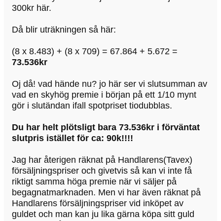
300kr här.
Då blir uträkningen så här:
(8 x 8.483) + (8 x 709) = 67.864 + 5.672 =
73.536kr
Oj då! vad hände nu? jo här ser vi slutsumman av
vad en skyhög premie i början på ett 1/10 mynt
gör i slutändan ifall spotpriset tiodubblas.
Du har helt plötsligt bara 73.536kr i förväntat
slutpris istället för ca: 90k!!!!
Jag har återigen räknat på Handlarens(Tavex)
försäljningspriser och givetvis så kan vi inte få
riktigt samma höga premie när vi säljer på
begagnatmarknaden. Men vi har även räknat på
Handlarens försäljningspriser vid inköpet av
guldet och man kan ju lika gärna köpa sitt guld