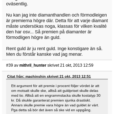
oväsentlig.
Nu kan jag inte diamanthandlen och förmodleigen
är premierna högre där. Detta för att varje diamant
måste undersökas noga, klassas för vilken kvalité
den har osv... Så premien på diamanter är
förmodligen högre än guld.
Rent guld är ju rent guld. Inge konstigare än så.
Men du förstår kanske vad jag menar.
#39
av
mithril_hunter
skrivet 21 okt, 2013 12:59
Citat från: machinshin skrivet 21 okt, 2013 12:51
Ett argument för att premie i procent följer vördet är att
om motsatt skulle ske, alltså att guldpriset skulle delas
med tio. Alltså att en engrammstacka skulle kostatyp 30
kr. Då skukle garanterat premien sjunka drastiskt.
Annars skulle premie vara högre än vad guldet är värt.
Pga detta så bör det även så ske vid en uppgång.