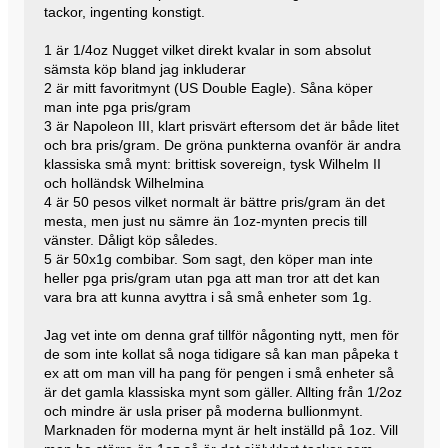
tackor, ingenting konstigt.
1 är 1/4oz Nugget vilket direkt kvalar in som absolut
sämsta köp bland jag inkluderar
2 är mitt favoritmynt (US Double Eagle). Såna köper
man inte pga pris/gram
3 är Napoleon III, klart prisvärt eftersom det är både litet
och bra pris/gram. De gröna punkterna ovanför är andra
klassiska små mynt: brittisk sovereign, tysk Wilhelm II
och holländsk Wilhelmina
4 är 50 pesos vilket normalt är bättre pris/gram än det
mesta, men just nu sämre än 1oz-mynten precis till
vänster. Dåligt köp således.
5 är 50x1g combibar. Som sagt, den köper man inte
heller pga pris/gram utan pga att man tror att det kan
vara bra att kunna avyttra i så små enheter som 1g.
Jag vet inte om denna graf tillför någonting nytt, men för
de som inte kollat så noga tidigare så kan man påpeka t
ex att om man vill ha pang för pengen i små enheter så
är det gamla klassiska mynt som gäller. Allting från 1/2oz
och mindre är usla priser på moderna bullionmynt.
Marknaden för moderna mynt är helt inställd på 1oz. Vill