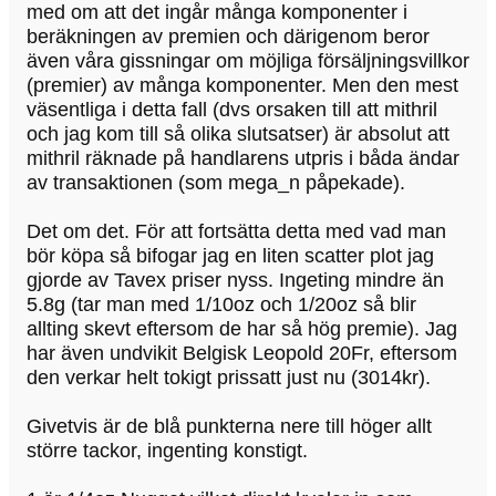
med om att det ingår många komponenter i
beräkningen av premien och därigenom beror
även våra gissningar om möjliga försäljningsvillkor
(premier) av många komponenter. Men den mest
väsentliga i detta fall (dvs orsaken till att mithril
och jag kom till så olika slutsatser) är absolut att
mithril räknade på handlarens utpris i båda ändar
av transaktionen (som mega_n påpekade).
Det om det. För att fortsätta detta med vad man
bör köpa så bifogar jag en liten scatter plot jag
gjorde av Tavex priser nyss. Ingeting mindre än
5.8g (tar man med 1/10oz och 1/20oz så blir
allting skevt eftersom de har så hög premie). Jag
har även undvikit Belgisk Leopold 20Fr, eftersom
den verkar helt tokigt prissatt just nu (3014kr).
Givetvis är de blå punkterna nere till höger allt
större tackor, ingenting konstigt.