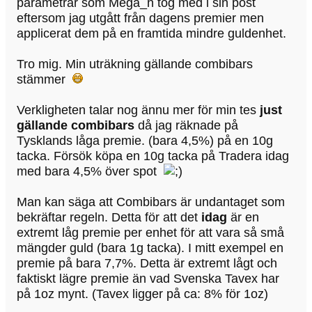
parametrar som Mega_n tog med i sin post
eftersom jag utgått från dagens premier men
applicerat dem på en framtida mindre guldenhet.
Tro mig. Min uträkning gällande combibars
stämmer
Verkligheten talar nog ännu mer för min tes
just
gällande combibars
då jag räknade på
Tysklands låga premie. (bara 4,5%) på en 10g
tacka. Försök köpa en 10g tacka på Tradera idag
med bara 4,5% över spot
Man kan säga att Combibars är undantaget som
bekräftar regeln. Detta för att det
idag
är en
extremt låg premie per enhet för att vara så små
mängder guld (bara 1g tacka). I mitt exempel en
premie på bara 7,7%. Detta är extremt lågt och
faktiskt lägre premie än vad Svenska Tavex har
på 1oz mynt. (Tavex ligger på ca: 8% för 1oz)