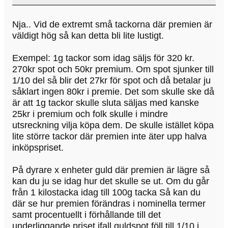
Nja.. Vid de extremt små tackorna där premien är
väldigt hög så kan detta bli lite lustigt.
Exempel: 1g tackor som idag säljs för 320 kr.
270kr spot och 50kr premium. Om spot sjunker till
1/10 del så blir det 27kr för spot och då betalar ju
såklart ingen 80kr i premie. Det som skulle ske då
är att 1g tackor skulle sluta säljas med kanske
25kr i premium och folk skulle i mindre
utsreckning vilja köpa dem. De skulle istället köpa
lite större tackor där premien inte äter upp halva
inköpspriset.
På dyrare x enheter guld där premien är lägre så
kan du ju se idag hur det skulle se ut. Om du går
från 1 kilostacka idag till 100g tacka Så kan du
där se hur premien förändras i nominella termer
samt procentuellt i förhållande till det
underliggande priset ifall guldspot föll till 1/10 i