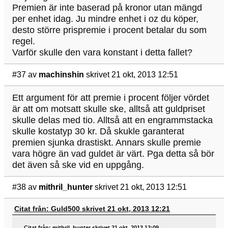
Premien är inte baserad på kronor utan mängd
per enhet idag. Ju mindre enhet i oz du köper,
desto större prispremie i procent betalar du som
regel.
Varför skulle den vara konstant i detta fallet?
#37
av
machinshin
skrivet 21 okt, 2013 12:51
Ett argument för att premie i procent följer vördet
är att om motsatt skulle ske, alltså att guldpriset
skulle delas med tio. Alltså att en engrammstacka
skulle kostatyp 30 kr. Då skukle garanterat
premien sjunka drastiskt. Annars skulle premie
vara högre än vad guldet är värt. Pga detta så bör
det även så ske vid en uppgång.
#38
av
mithril_hunter
skrivet 21 okt, 2013 12:51
Citat från: Guld500 skrivet 21 okt, 2013 12:21
Citat från: mithril_hunter skrivet 21 okt, 2013 12:09