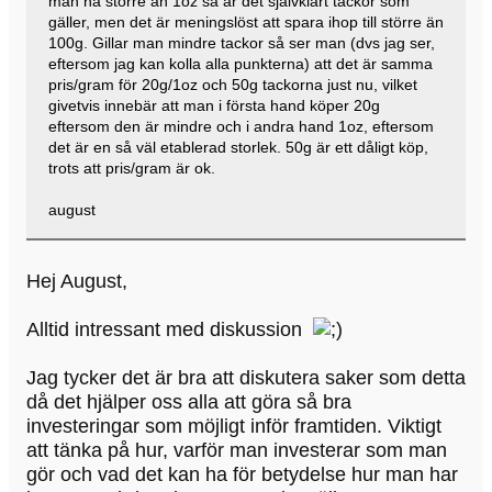
man ha större än 1oz så är det självklart tackor som
gäller, men det är meningslöst att spara ihop till större än
100g. Gillar man mindre tackor så ser man (dvs jag ser,
eftersom jag kan kolla alla punkterna) att det är samma
pris/gram för 20g/1oz och 50g tackorna just nu, vilket
givetvis innebär att man i första hand köper 20g
eftersom den är mindre och i andra hand 1oz, eftersom
det är en så väl etablerad storlek. 50g är ett dåligt köp,
trots att pris/gram är ok.
august
Hej August,
Alltid intressant med diskussion
Jag tycker det är bra att diskutera saker som detta
då det hjälper oss alla att göra så bra
investeringar som möjligt inför framtiden. Viktigt
att tänka på hur, varför man investerar som man
gör och vad det kan ha för betydelse hur man har