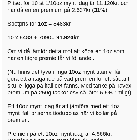
Priset för 10 st 1/10oz mynt idag är 11.120kr. och
har då en en premium på 2.637kr (
31%
)
Spotpris för 1oz = 8483kr
10 x 8483 + 7090=
91.920kr
Om vi då jämför detta mot att köpa en 1oz som
har en lägre premie får vi följande..
(Nu finns det tyvärr inga 10oz mynt utan vi får
göra ett antagande på vad premien för ett sådant
skulle ligga på ifall det fanns. Med tanke på Tavex
premium på 250g tackor osv så låter 5,5% rimligt)
Ett 10oz mynt idag är att jämföra med ett 1oz
mynt ifall priserna tiodubblas när vi kollar på
premien.
Premien på ett 10oz mynt idag är 4.666kr.