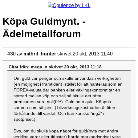
Köpa Guldmynt. -
Ädelmetallforum
#30
av
mithril_hunter
skrivet 20 okt, 2013 11:40
Citat från: mega_n skrivet 20 okt, 2013 11:18
Om guld var pengar och skulle användas i verkligheten
(en möjlighet i framtiden) istället för att hanteras som en
FOREX-valuta där banken eller växlingskontoret tar en
spread mellan köp och sälj så skulle det rätta
premiumen vara noll(0%). Guld som guld. Köppris
samma som säljpris. (Tillverkningskostnaden är liten i
förhållandet till värdet. Och kan kanske "ingå" i
spotpriset.)
Dvs, om du skulle köpa något för guld(byta mot andra
verkliga varor eller tjänster) borde marknadspriset vara