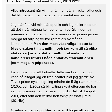
Citat från: august skrivet 20 okt, 2013 22:11
Alltid intressant när vi hittar ämnen där vi tycker olika och
det blir debatt, men detta var ju oväntat mycket ;-)
Jag står fast vid min ståndpunkt och jag håller med om
att det ingår många komponenter i beräkningen av
premien och därigenom beror även våra gissningar om
möjliga försäljningsvillkor (premier) av många
komponenter.
Men den mest väsentliga i detta fall
(dvs orsaken till att mithril och jag kom till så olika
slutsatser) är absolut att mithril räknade på
handlarens utpris i båda ändar av transaktionen
(som mega_n påpekade).
Det om det. För att fortsätta detta med vad man bör
köpa så bifogar jag en liten scatter plot jag gjorde av
Tavex priser nyss. Ingeting mindre än 5.8g (tar man med
1/10oz och 1/20oz så blir allting skevt eftersom de har
så hög premie). Jag har även undvikit Belgisk Leopold
20Fr, eftersom den verkar helt tokigt prissatt just nu
(3014kr).
Givetvis är de blå punkterna nere till höger allt större