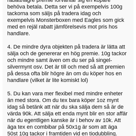
behöva betala. Detta ser vi på exempelvis 100g
tackorna som säljs på tradera idag och
exempelvis Monsterboxen med Eagles som gick
med en rejäl rabatt jämförelsevis mot pris hos
handlare.
4. De mindre dyra objekten på tradera är lätta att
sälja och de genererar en hög premie. 10g tackor
och mindre samt även om du ser på singel-
silvermynt osv. Det är till och med så att premien
på dessa ofta blir högre än om du köper hos en
handlare (vilket är lite komiskt lol)
5. Du kan vara mer flexibel med mindre enheter
än med stora. Om du tex bara köper 1oz mynt
idag så betänk att när du ska sälja dem så är de
värda 90k. Att sälja ett enda mynt blir en stor affär
när du egentligen kanske är i behov av 10k. Att
äga tex en combibar på 50x1g är som att äga
50st 10g tackor i framtiden vid en tiodubbling.