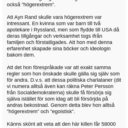
också ”högerextrem”.
Att Ayn Rand skulle vara högerextrem var
intressant. En kvinna som var barn till två
apotekare i Ryssland, men som flydde till USA då
deras tillgångar och verksamhet togs ifrån
familjen och förstatligades. Att hon med denna
erfarenhet skapade sina böcker och ideologin
bakom dem.
Att det hon förespråkade var att exakt samma
regler som hon önskade skulle gälla sig själv som
för andra. D.v.s. att dessa politiska charlataner (dit
vi numera alltså även kan räkna Peter Persson
från Socialdemokraterna) skulle få försörja sig
själva istället för som idag att bli försörjda på
andras bekostnad. Genom detta blev hon alltså
”högerextrem” och ”egoistisk”.
Känns skönt att veta att den här killen får 58000