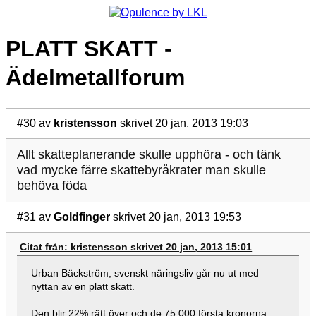
PLATT SKATT -
Ädelmetallforum
#30
av
kristensson
skrivet 20 jan, 2013 19:03
Allt skatteplanerande skulle upphöra - och tänk
vad mycke färre skattebyråkrater man skulle
behöva föda
#31
av
Goldfinger
skrivet 20 jan, 2013 19:53
Citat från: kristensson skrivet 20 jan, 2013 15:01
Urban Bäckström, svenskt näringsliv går nu ut med
nyttan av en platt skatt.
Den blir 22% rätt över och de 75.000 första kronorna