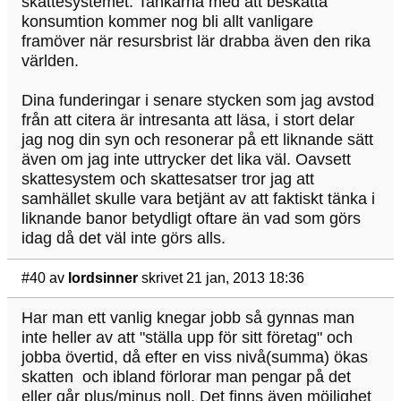
skattesystemet. Tankarna med att beskatta
konsumtion kommer nog bli allt vanligare
framöver när resursbrist lär drabba även den rika
världen.
Dina funderingar i senare stycken som jag avstod
från att citera är intresanta att läsa, i stort delar
jag nog din syn och resonerar på ett liknande sätt
även om jag inte uttrycker det lika väl. Oavsett
skattesystem och skattesatser tror jag att
samhället skulle vara betjänt av att faktiskt tänka i
liknande banor betydligt oftare än vad som görs
idag då det väl inte görs alls.
#40
av
lordsinner
skrivet 21 jan, 2013 18:36
Har man ett vanlig knegar jobb så gynnas man
inte heller av att "ställa upp för sitt företag" och
jobba övertid, då efter en viss nivå(summa) ökas
skatten och ibland förlorar man pengar på det
eller går plus/minus noll. Det finns även möjlighet