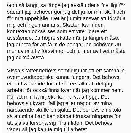
Gott så långt, så länge jag avstått detta frivilligt för
sådant jag behöver gör jag det ju för min skull och
för mitt uppehälle. Det är ju mitt ansvar att försörja
mig och ingen annans. Skatten kan i den
kontexten också ses som ett ytterligare ett
avstående. Ju högre skatten är, ju längre måste
jag arbeta för att få in de pengar jag behöver. Ju
mer av mitt liv försvinner och ju mer av livet måste
jag också avstå.
Vissa skatter behövs samtidigt för att ett samhälle
överhuvudtaget ska kunna fungera. Det behövs
ett rättsväsende för att säkerställa att det jag
arbetat för också finns kvar när jag kommer hem.
För att min familj ska kunna vara trygg. Det
behövs sjukvård ifall jag eller någon av mina
närstående skulle bli sjuka. Det behövs en skola
så att mina barn kan skapa förutsättningarna för
att själva försörja sig i framtiden. Det behövs
vägar så jag kan ta mig till arbetet.