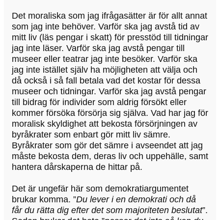
Det moraliska som jag ifrågasätter är för allt annat
som jag inte behöver. Varför ska jag avstå tid av
mitt liv (läs pengar i skatt) för presstöd till tidningar
jag inte läser. Varför ska jag avstå pengar till
museer eller teatrar jag inte besöker. Varför ska
jag inte istället själv ha möjligheten att välja och
då också i så fall betala vad det kostar för dessa
museer och tidningar. Varför ska jag avstå pengar
till bidrag för individer som aldrig försökt eller
kommer försöka försörja sig själva. Vad har jag för
moralisk skyldighet att bekosta försörjningen av
byråkrater som enbart gör mitt liv sämre.
Byråkrater som gör det sämre i avseendet att jag
måste bekosta dem, deras liv och uppehälle, samt
hantera dårskaperna de hittar på.
Det är ungefär här som demokratiargumentet
brukar komma. ”
Du lever i en demokrati och då
får du rätta dig efter det som majoriteten beslutat
”.