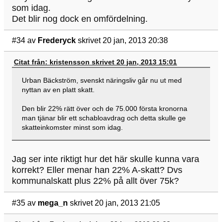
som idag.
Det blir nog dock en omfördelning.
#34
av
Frederyck
skrivet 20 jan, 2013 20:38
Citat från: kristensson skrivet 20 jan, 2013 15:01
Urban Bäckström, svenskt näringsliv går nu ut med
nyttan av en platt skatt.
Den blir 22% rätt över och de 75.000 första kronorna
man tjänar blir ett schabloavdrag och detta skulle ge
skatteinkomster minst som idag.
Jag ser inte riktigt hur det här skulle kunna vara
korrekt? Eller menar han 22% A-skatt? Dvs
kommunalskatt plus 22% på allt över 75k?
#35
av
mega_n
skrivet 20 jan, 2013 21:05