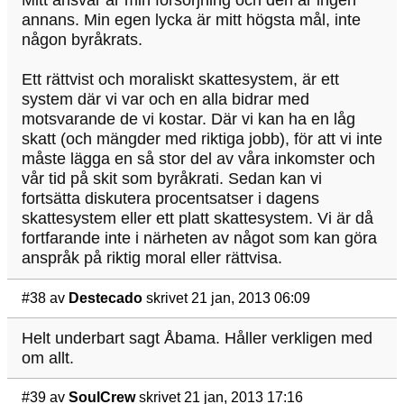
Mitt ansvar är min försörjning och den är ingen
annans. Min egen lycka är mitt högsta mål, inte
någon byråkrats.
Ett rättvist och moraliskt skattesystem, är ett
system där vi var och en alla bidrar med
motsvarande de vi kostar. Där vi kan ha en låg
skatt (och mängder med riktiga jobb), för att vi inte
måste lägga en så stor del av våra inkomster och
vår tid på skit som byråkrati. Sedan kan vi
fortsätta diskutera procentsatser i dagens
skattesystem eller ett platt skattesystem. Vi är då
fortfarande inte i närheten av något som kan göra
anspråk på riktig moral eller rättvisa.
#38
av
Destecado
skrivet 21 jan, 2013 06:09
Helt underbart sagt Åbama. Håller verkligen med
om allt.
#39
av
SoulCrew
skrivet 21 jan, 2013 17:16