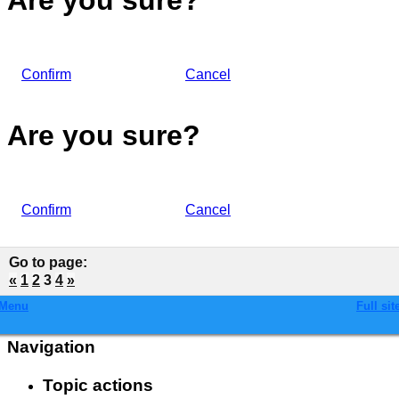
Confirm
Cancel
Are you sure?
Confirm
Cancel
Go to page
:
«
1
2
3
4
»
Menu
Full sit
Navigation
Topic actions