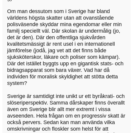
Om man dessutom som i Sverige har bland
världens högsta skatter utan att ovanstående
polisväsende skyddar mina egendomar eller min
familj speciellt väl. Där skolan är undermålig (jo,
det är den). Där den offentliga sjukvården
kvalitetsmässigt är rent usel i en internationell
jämförelse (jodå, jag vet att det finns både
sjuksköterskor, läkare och poliser som kämpar).
Där det istället byggts upp en gigantisk stats- och
bidragsapparat som bara växer. Vad har då
individen för moralisk skyldighet att stötta detta
system?
Sverige är samtidigt inte unikt ur ett byråkrati- och
slöseriperspektiv. Samma dårskaper finns överallt
även om Sverige blir allt mer extremt i vissa
avseenden. Hela frågan om en progressiv skatt är
också pervers. Sedan kan man använda vilka
omskrivningar och floskler som helst för att