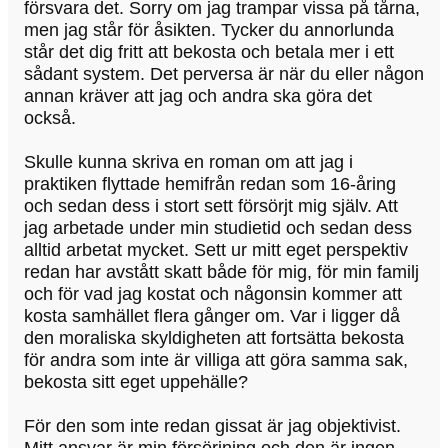
försvara det. Sorry om jag trampar vissa på tårna,
men jag står för åsikten. Tycker du annorlunda
står det dig fritt att bekosta och betala mer i ett
sådant system. Det perversa är när du eller någon
annan kräver att jag och andra ska göra det
också.
Skulle kunna skriva en roman om att jag i
praktiken flyttade hemifrån redan som 16-åring
och sedan dess i stort sett försörjt mig själv. Att
jag arbetade under min studietid och sedan dess
alltid arbetat mycket. Sett ur mitt eget perspektiv
redan har avstått skatt både för mig, för min familj
och för vad jag kostat och någonsin kommer att
kosta samhället flera gånger om. Var i ligger då
den moraliska skyldigheten att fortsätta bekosta
för andra som inte är villiga att göra samma sak,
bekosta sitt eget uppehälle?
För den som inte redan gissat är jag objektivist.