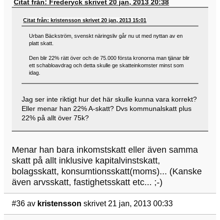
Citat från: Frederyck skrivet 20 jan, 2013 20:38
Citat från: kristensson skrivet 20 jan, 2013 15:01
Urban Bäckström, svenskt näringsliv går nu ut med nyttan av en
platt skatt.
Den blir 22% rätt över och de 75.000 första kronorna man tjänar blir
ett schabloavdrag och detta skulle ge skatteinkomster minst som
idag.
Jag ser inte riktigt hur det här skulle kunna vara korrekt?
Eller menar han 22% A-skatt? Dvs kommunalskatt plus
22% på allt över 75k?
Menar han bara inkomstskatt eller även samma
skatt på allt inklusive kapitalvinstskatt,
bolagsskatt, konsumtionsskatt(moms)... (Kanske
även arvsskatt, fastighetsskatt etc... ;-)
#36
av
kristensson
skrivet 21 jan, 2013 00:33