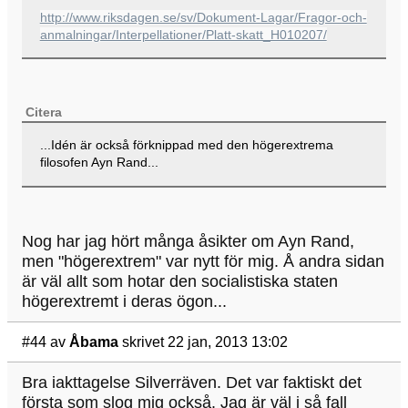
http://www.riksdagen.se/sv/Dokument-Lagar/Fragor-och-
anmalningar/Interpellationer/Platt-skatt_H010207/
Citera
...Idén är också förknippad med den högerextrema
filosofen Ayn Rand...
Nog har jag hört många åsikter om Ayn Rand,
men "högerextrem" var nytt för mig. Å andra sidan
är väl allt som hotar den socialistiska staten
högerextremt i deras ögon...
#44
av
Åbama
skrivet 22 jan, 2013 13:02
Bra iakttagelse Silverräven. Det var faktiskt det
första som slog mig också. Jag är väl i så fall