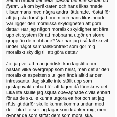
Sedan brukar det heta ”
passar det inte så kan du
flytta
”. Så om byråkraten och hans likasinnade
tillsammans med några andra lättlurade, röstat för
att jag ska försörja honom och hans likasinnade.
Var ligger den moraliska skyldigheten att göra
detta? Har jag någon moralisk skyldighet att bära
upp ett system för att mobbarna utgör en större
grupp än de mobbade? Var har jag i så fall skrivit
under något samhällskontrakt som gör mig
moraliskt skyldig till att göra detta?
Jo, jag vet att man juridiskt kan lagstifta om
nästan vilka övergrepp som helst, men det är den
moraliska aspekten slutligen ändå alltid är den
intressanta. Jag skulle inte ställt upp som
gestapovakt enbart för att lagen då föreskrev det.
Lika lite skulle jag skjuta obeväpnade civila enbart
för att de skulle kunna utgöra ett hot och att jag
rättsligt därför skulle kunna komma undan med
det. Lika lite ser jag lagar som kränker mig, men
gynnar de som stiftat dem som moraliska.