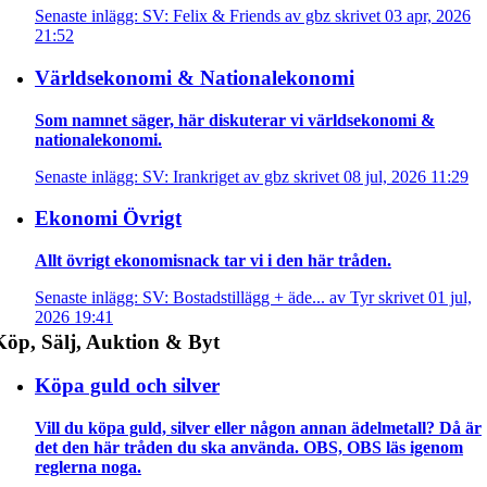
Senaste inlägg: SV: Felix & Friends av gbz skrivet 03 apr, 2026
21:52
Världsekonomi & Nationalekonomi
Som namnet säger, här diskuterar vi världsekonomi &
nationalekonomi.
Senaste inlägg: SV: Irankriget av gbz skrivet 08 jul, 2026 11:29
Ekonomi Övrigt
Allt övrigt ekonomisnack tar vi i den här tråden.
Senaste inlägg: SV: Bostadstillägg + äde... av Tyr skrivet 01 jul,
2026 19:41
Köp, Sälj, Auktion & Byt
Köpa guld och silver
Vill du köpa guld, silver eller någon annan ädelmetall? Då är
det den här tråden du ska använda. OBS, OBS läs igenom
reglerna noga.