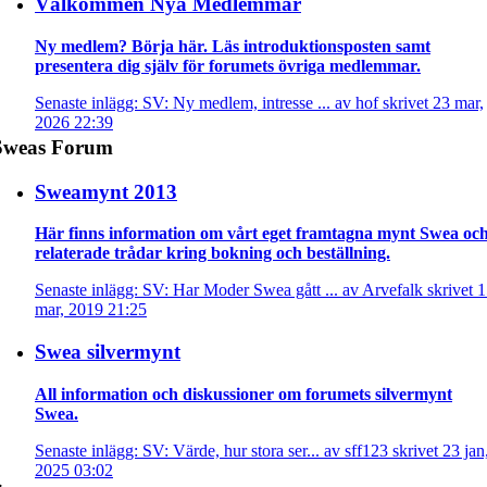
Välkommen Nya Medlemmar
Ny medlem? Börja här. Läs introduktionsposten samt
presentera dig själv för forumets övriga medlemmar.
Senaste inlägg: SV: Ny medlem, intresse ... av hof skrivet 23 mar,
2026 22:39
Sweas Forum
Sweamynt 2013
Här finns information om vårt eget framtagna mynt Swea oc
relaterade trådar kring bokning och beställning.
Senaste inlägg: SV: Har Moder Swea gått ... av Arvefalk skrivet 
mar, 2019 21:25
Swea silvermynt
All information och diskussioner om forumets silvermynt
Swea.
Senaste inlägg: SV: Värde, hur stora ser... av sff123 skrivet 23 jan
2025 03:02