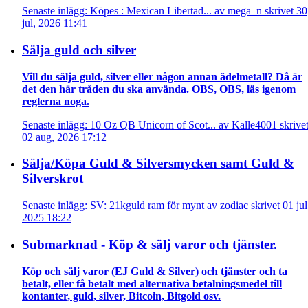
Senaste inlägg: Köpes : Mexican Libertad... av mega_n skrivet 30
jul, 2026 11:41
Sälja guld och silver
Vill du sälja guld, silver eller någon annan ädelmetall? Då är
det den här tråden du ska använda. OBS, OBS, läs igenom
reglerna noga.
Senaste inlägg: 10 Oz QB Unicorn of Scot... av Kalle4001 skrive
02 aug, 2026 17:12
Sälja/Köpa Guld & Silversmycken samt Guld &
Silverskrot
Senaste inlägg: SV: 21kguld ram för mynt av zodiac skrivet 01 jul
2025 18:22
Submarknad - Köp & sälj varor och tjänster.
Köp och sälj varor (EJ Guld & Silver) och tjänster och ta
betalt, eller få betalt med alternativa betalningsmedel till
kontanter, guld, silver, Bitcoin, Bitgold osv.