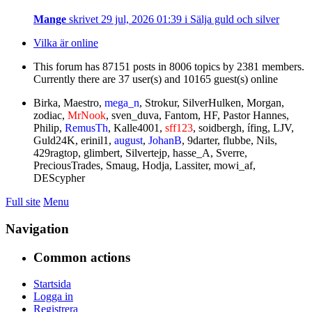
Mange
skrivet 29 jul, 2026 01:39 i Sälja guld och silver
Vilka är online
This forum has 87151 posts in 8006 topics by 2381 members.
Currently there are 37 user(s) and 10165 guest(s) online
Birka
,
Maestro
,
mega_n
,
Strokur
,
SilverHulken
,
Morgan
,
zodiac
,
MrNook
,
sven_duva
,
Fantom
,
HF
,
Pastor Hannes
,
Philip
,
RemusTh
,
Kalle4001
,
sff123
,
soidbergh
,
ífing
,
LJV
,
Guld24K
,
erinil1
,
august
,
JohanB
,
9darter
,
flubbe
,
Nils
,
429ragtop
,
glimbert
,
Silvertejp
,
hasse_A
,
Sverre
,
PreciousTrades
,
Smaug
,
Hodja
,
Lassiter
,
mowi_af
,
DEScypher
Full site
Menu
Navigation
Common actions
Startsida
Logga in
Registrera