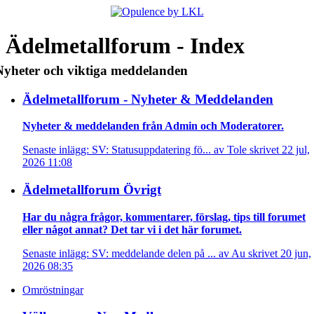
Ädelmetallforum - Index
Nyheter och viktiga meddelanden
Ädelmetallforum - Nyheter & Meddelanden
Nyheter & meddelanden från Admin och Moderatorer.
Senaste inlägg: SV: Statusuppdatering fö... av Tole skrivet 22 jul,
2026 11:08
Ädelmetallforum Övrigt
Har du några frågor, kommentarer, förslag, tips till forumet
eller något annat? Det tar vi i det här forumet.
Senaste inlägg: SV: meddelande delen på ... av Au skrivet 20 jun,
2026 08:35
Omröstningar