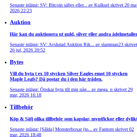
Senaste inlägg: SV: Bitcoin säljes eller... av Kulkuri skrivet 20 maj
2026 22:23
Auktion
Här kan du auktionera ut guld, silver eller andra ädelmetaller
Senaste inlägg: SV: Avslutad Auktion Rik... av slamman23 skrive
26 jul, 2026 20:52
Bytes
Vill du byta t ex 10 stycken Silver Eagles emot 10 stycken
Maple Leafs? Då postar du i den här tråden.
Senaste inlägg: Önskar byta till mig någ... av mega_n skrivet 29
mar, 2026 16:18
Tillbehör
Köp & Sälj olika tillbehör som kapslar, myntfickor eller dylikt
Senaste inlägg: [Sålda] Monsterboxar (to... av Fantom skrivet 02
mar, 2026 18:48