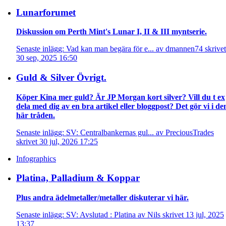
Lunarforumet
Diskussion om Perth Mint's Lunar I, II & III myntserie.
Senaste inlägg: Vad kan man begära för e... av dmannen74 skrivet
30 sep, 2025 16:50
Guld & Silver Övrigt.
Köper Kina mer guld? Är JP Morgan kort silver? Vill du t ex
dela med dig av en bra artikel eller bloggpost? Det gör vi i de
här tråden.
Senaste inlägg: SV: Centralbankernas gul... av PreciousTrades
skrivet 30 jul, 2026 17:25
Infographics
Platina, Palladium & Koppar
Plus andra ädelmetaller/metaller diskuterar vi här.
Senaste inlägg: SV: Avslutad : Platina av Nils skrivet 13 jul, 2025
13:37