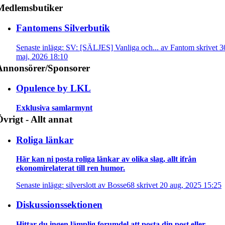
Medlemsbutiker
Fantomens Silverbutik
Senaste inlägg: SV: [SÄLJES] Vanliga och... av Fantom skrivet 3
maj, 2026 18:10
Annonsörer/Sponsorer
Opulence by LKL
Exklusiva samlarmynt
vrigt - Allt annat
Roliga länkar
Här kan ni posta roliga länkar av olika slag, allt ifrån
ekonomirelaterat till ren humor.
Senaste inlägg: silverslott av Bosse68 skrivet 20 aug, 2025 15:25
Diskussionssektionen
Hittar du ingen lämplig forumdel att posta din post eller