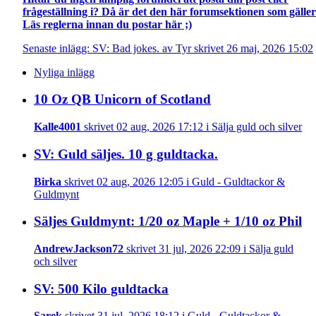
frågeställning i? Då är det den här forumsektionen som gäller
Läs reglerna innan du postar här ;)
Senaste inlägg: SV: Bad jokes. av Tyr skrivet 26 maj, 2026 15:02
Nyliga inlägg
10 Oz QB Unicorn of Scotland
Kalle4001
skrivet 02 aug, 2026 17:12 i Sälja guld och silver
SV: Guld säljes. 10 g guldtacka.
Birka
skrivet 02 aug, 2026 12:05 i Guld - Guldtackor &
Guldmynt
Säljes Guldmynt: 1/20 oz Maple + 1/10 oz Phil
AndrewJackson72
skrivet 31 jul, 2026 22:09 i Sälja guld
och silver
SV: 500 Kilo guldtacka
Sarek
skrivet 31 jul, 2026 18:12 i Guld - Guldtackor &