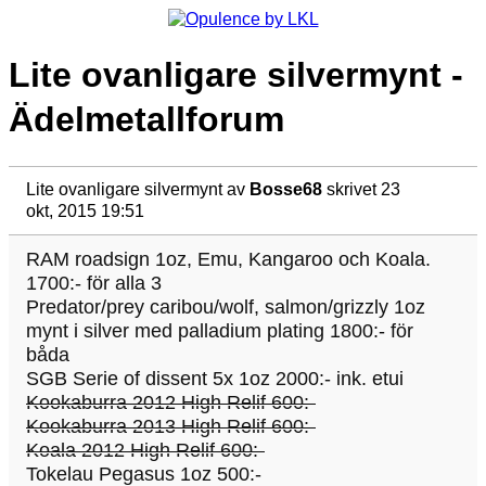
Lite ovanligare silvermynt -
Ädelmetallforum
Lite ovanligare silvermynt
av
Bosse68
skrivet 23
okt, 2015 19:51
RAM roadsign 1oz, Emu, Kangaroo och Koala.
1700:- för alla 3
Predator/prey caribou/wolf, salmon/grizzly 1oz
mynt i silver med palladium plating 1800:- för
båda
SGB Serie of dissent 5x 1oz 2000:- ink. etui
Kookaburra 2012 High Relif 600:-
Kookaburra 2013 High Relif 600:-
Koala 2012 High Relif 600:-
Tokelau Pegasus 1oz 500:-