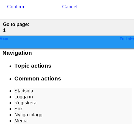
Confirm
Cancel
Go to page
:
1
Menu
Full sit
Navigation
Topic actions
Common actions
Startsida
Logga in
Registrera
Sök
Nyliga inlägg
Media