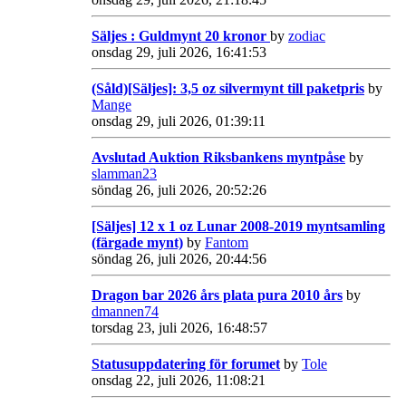
Säljes : Guldmynt 20 kronor
by
zodiac
onsdag 29, juli 2026, 16:41:53
(Såld)[Säljes]: 3,5 oz silvermynt till paketpris
by
Mange
onsdag 29, juli 2026, 01:39:11
Avslutad Auktion Riksbankens myntpåse
by
slamman23
söndag 26, juli 2026, 20:52:26
[Säljes] 12 x 1 oz Lunar 2008-2019 myntsamling
(färgade mynt)
by
Fantom
söndag 26, juli 2026, 20:44:56
Dragon bar 2026 års plata pura 2010 års
by
dmannen74
torsdag 23, juli 2026, 16:48:57
Statusuppdatering för forumet
by
Tole
onsdag 22, juli 2026, 11:08:21