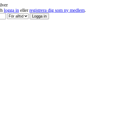
ilver
och
logga in
eller
registrera dig som ny medlem
.