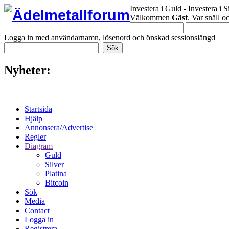
Investera i Guld - Investera i S
Välkommen
Gäst
. Var snäll 
Logga in med användarnamn, lösenord och önskad sessionslängd
Nyheter:
Startsida
Hjälp
Annonsera/Advertise
Regler
Diagram
Guld
Silver
Platina
Bitcoin
Sök
Media
Contact
Logga in
Registrera