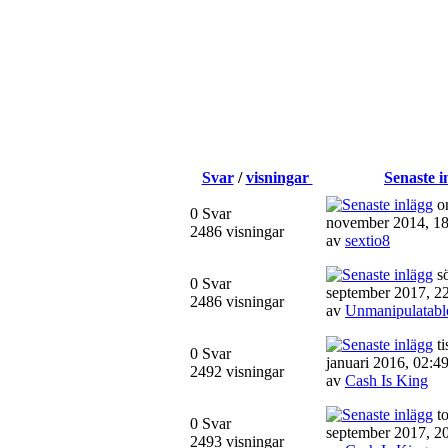
Svar
/
visningar
Senaste i
on
0 Svar
november 2014, 18
2486 visningar
av
sextio8
sö
0 Svar
september 2017, 2
2486 visningar
av
Unmanipulatabl
ti
0 Svar
januari 2016, 02:4
2492 visningar
av
Cash Is King
to
0 Svar
september 2017, 2
2493 visningar