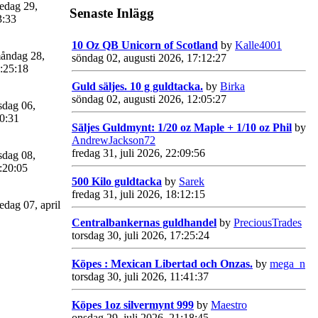
edag 29,
Senaste Inlägg
3:33
10 Oz QB Unicorn of Scotland
by
Kalle4001
åndag 28,
söndag 02, augusti 2026, 17:12:27
:25:18
Guld säljes. 10 g guldtacka.
by
Birka
söndag 02, augusti 2026, 12:05:27
sdag 06,
40:31
Säljes Guldmynt: 1/20 oz Maple + 1/10 oz Phil
by
AndrewJackson72
fredag 31, juli 2026, 22:09:56
sdag 08,
:20:05
500 Kilo guldtacka
by
Sarek
fredag 31, juli 2026, 18:12:15
edag 07, april
Centralbankernas guldhandel
by
PreciousTrades
torsdag 30, juli 2026, 17:25:24
Köpes : Mexican Libertad och Onzas.
by
mega_n
torsdag 30, juli 2026, 11:41:37
Köpes 1oz silvermynt 999
by
Maestro
onsdag 29, juli 2026, 21:18:45