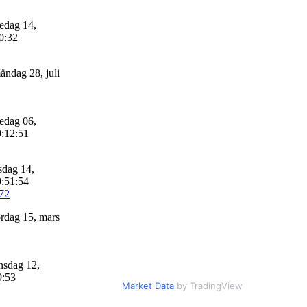
edag 14,
0:32
ndag 28, juli
edag 06,
9:12:51
sdag 14,
9:51:54
72
rdag 15, mars
sdag 12,
9:53
Market Data
by TradingView