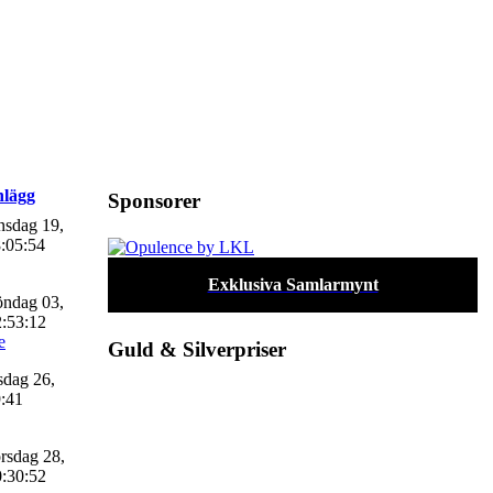
nlägg
Sponsorer
sdag 19,
:05:54
Exklusiva Samlarmynt
ndag 03,
2:53:12
e
Guld & Silverpriser
sdag 26,
9:41
rsdag 28,
0:30:52