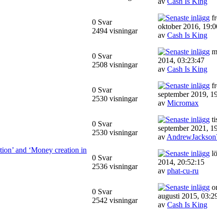
av
Cash Is King
fr
0 Svar
oktober 2016, 19:0
2494 visningar
av
Cash Is King
må
0 Svar
2014, 03:23:47
2508 visningar
av
Cash Is King
fr
0 Svar
september 2019, 1
2530 visningar
av
Micromax
ti
0 Svar
september 2021, 1
2530 visningar
av
AndrewJackson
ion’ and ‘Money creation in
lö
0 Svar
2014, 20:52:15
2536 visningar
av
phat-cu-ru
on
0 Svar
augusti 2015, 03:2
2542 visningar
av
Cash Is King