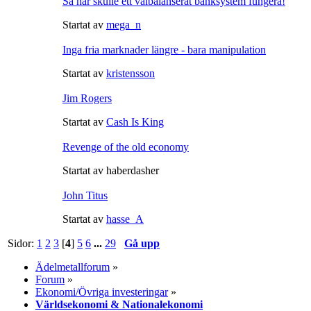
Så här skulle ett välbalanserat banksystem fungera!
Startat av
mega_n
Inga fria marknader längre - bara manipulation
Startat av
kristensson
Jim Rogers
Startat av
Cash Is King
Revenge of the old economy
Startat av haberdasher
John Titus
Startat av
hasse_A
Sidor:
1
2
3
[
4
]
5
6
...
29
Gå upp
Ädelmetallforum
»
Forum
»
Ekonomi/Övriga investeringar
»
Världsekonomi & Nationalekonomi