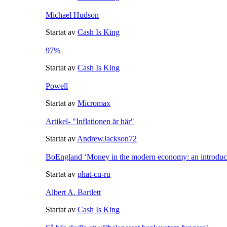
Michael Hudson
Startat av
Cash Is King
97%
Startat av
Cash Is King
Powell
Startat av
Micromax
Artikel- "Inflationen är här"
Startat av
AndrewJackson72
BoEngland ‘Money in the modern economy: an introduct
Startat av
phat-cu-ru
Albert A. Bartlett
Startat av
Cash Is King