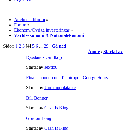
Ädelmetallforum
»
Forum
»
Ekonomi/Övriga investeringar
»
Världsekonomi & Nationalekonomi
Sidor:
1
2
3
[
4
]
5
6
...
29
Gå ned
Ämne
/
Startat av
Rysslands Guldköp
Startat av
sextio8
Finansmannen och filantropen George Soros
Startat av
Unmanipulatable
Bill Bonner
Startat av
Cash Is King
Gordon Long
Startat av
Cash Is King