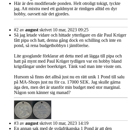
Här är den modifierade ponden. Helt otroligt tokigt, tyckte
jag. Att mixtra med ett guldmynt är rimligen alltid en dyr
hobby, oavsett när det gjordes.
#2
av
august
skrivet 10 mar, 2023 09:25
Så jag letade vidare och hittade ytterligare en där Paul Krüger
fått pipa och hatt, denna gång dock en schilling och inte en
pond, så rena budgethobbyn i jämförelse.
Lite googlande förklarar att detta med att lägga till pipa och
hatt på mynt med Paul Krüger tydligen var en hobby bland
krigsfångar under boerkriget. Tänk vad man inte visste om.
Hursom så finns det alltså just nu en rätt unik 1 Pond till salu
på MA-Shops just nu för ca. 17000 SEK. Jag skulle gärna
äga den, men det är utanför min budget med stor marginal.
Någon som känner sig manad?
#3
av
august
skrivet 10 mar, 2023 14:19
En annan sak med de sydafrikanska 1 Pond är att den