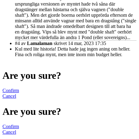
ursprungliga versionen av myntet hade två såna där
dragstänger mellan hästarna och själva vagnen ("double
shaft"). Men det gjorde boerna oerhört upprörda eftersom de
minsann alltid använde vagnar med bara en dragstång ("single
shaft"). Så man ändrade omedelbart designen till att bara ha
en dragstång. Vips så blev mynt med "double shaft" oerhört
mycket mer värdefulla än andra 1 Pond (eller sovereigns)...
#4
av
Lamalaman
skrivet 14 mar, 2023 17:35
Kul med lite historia! Detta hade jag ingen aning om heller.
Fina och roliga mynt, men inte inom min budget heller.
Are you sure?
Confirm
Cancel
Are you sure?
Confirm
Cancel