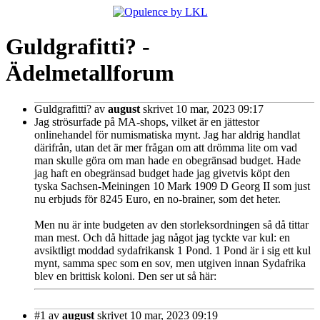
Guldgrafitti? -
Ädelmetallforum
Guldgrafitti?
av
august
skrivet 10 mar, 2023 09:17
Jag strösurfade på MA-shops, vilket är en jättestor
onlinehandel för numismatiska mynt. Jag har aldrig handlat
därifrån, utan det är mer frågan om att drömma lite om vad
man skulle göra om man hade en obegränsad budget. Hade
jag haft en obegränsad budget hade jag givetvis köpt den
tyska Sachsen-Meiningen 10 Mark 1909 D Georg II som just
nu erbjuds för 8245 Euro, en no-brainer, som det heter.
Men nu är inte budgeten av den storleksordningen så då tittar
man mest. Och då hittade jag något jag tyckte var kul: en
avsiktligt moddad sydafrikansk 1 Pond. 1 Pond är i sig ett kul
mynt, samma spec som en sov, men utgiven innan Sydafrika
blev en brittisk koloni. Den ser ut så här:
#1
av
august
skrivet 10 mar, 2023 09:19